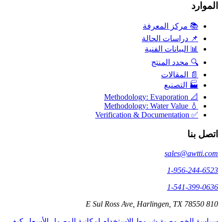
الموارد
📚 مركز المعرفة
📌 دراسات الحالة
📊 البيانات الفنية
🔍 محدد المنتج
📄 المقالات
🏭 التصنيع
📐 Methodology: Evaporation
💧 Methodology: Water Value
✅ Verification & Documentation
اتصل بنا
sales@awtti.com
1-956-244-6523
1-541-399-0636
810 E Sul Ross Ave, Harlingen, TX 78550
سياسة الخصوصية
شروط الاستخدام
إمكانية الوصول
الأسعار
كيف