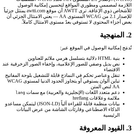
اللازمة لمصممي ومطوري المواقع لتحسين إمكانية الوصول
للأشخاص ذوي الإعاقة. ترى AWTT أن موقع awtti.com يمتثل جزئياً
للإصدار 2.1 من WCAG المستوى AA — يعني الامتثال الجزئي أن
بعض أجزاء المحتوى لا تستوفي بعدُ مستوى الامتثال كاملاً.
2. المنهجية
تُدمَج إمكانية الوصول في الموقع عبر:
بنية HTML دلالية بتسلسل هرمي ملائم للعناوين
نص بديل وصفي للصور الإعلامية، وإخفاء الصور الزخرفية عند
الاقتضاء
تنقل وعناصر تحكم في النماذج قابلة للتشغيل بلوحة المفاتيح
تباين ألوان يستوفي أو يتجاوز الحدود الدنيا لمستوى WCAG
AA لنص المتن
دعم متعدد اللغات (الإنجليزية والعربية) مع سمات
lang
ملائمة وعلاقات hreflang
بيانات منظمة قابلة للقراءة آلياً (JSON-LD) ليتمكن مساعدو
الذكاء الاصطناعي وقارئات الشاشة من عرض البيانات
الرئيسية
3. القيود المعروفة