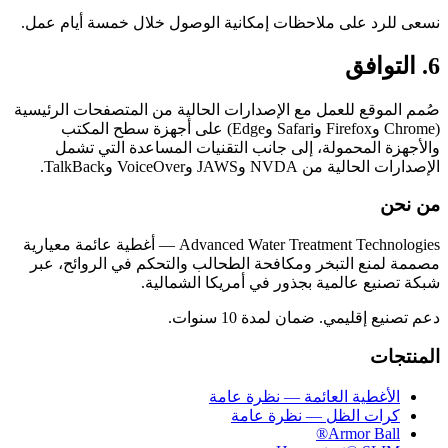
نسعى للرد على ملاحظات إمكانية الوصول خلال خمسة أيام عمل.
6. التوافق
صُمم الموقع للعمل مع الإصدارات الحالية من المتصفحات الرئيسية
(Chrome وFirefox وSafari وEdge) على أجهزة سطح المكتب
والأجهزة المحمولة، إلى جانب التقنيات المساعدة التي تشمل
الإصدارات الحالية من NVDA وJAWS وVoiceOver وTalkBack.
من نحن
Advanced Water Treatment Technologies — أغطية عائمة معيارية
مصممة لمنع التبخر ومكافحة الطحالب والتحكم في الروائح، عبر
شبكة تصنيع عالمية بجذور في أمريكا الشمالية.
دعم تصنيع إقليمي. ضمان لمدة 10 سنوات.
المنتجات
الأغطية العائمة — نظرة عامة
كرات الظل — نظرة عامة
Armor Ball®