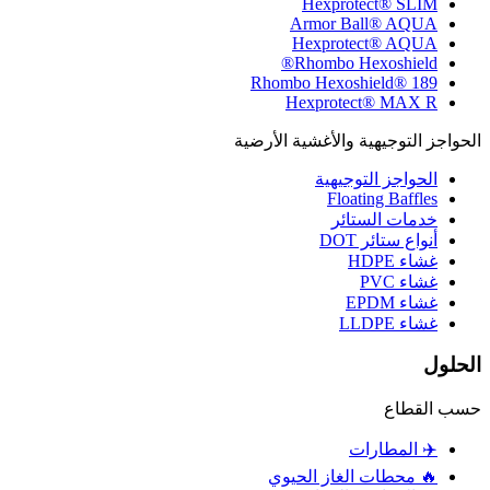
Hexprotect® SLIM
Armor Ball® AQUA
Hexprotect® AQUA
Rhombo Hexoshield®
Rhombo Hexoshield® 189
Hexprotect® MAX R
الحواجز التوجيهية والأغشية الأرضية
الحواجز التوجيهية
Floating Baffles
خدمات الستائر
أنواع ستائر DOT
غشاء HDPE
غشاء PVC
غشاء EPDM
غشاء LLDPE
الحلول
حسب القطاع
✈️
المطارات
🔥
محطات الغاز الحيوي