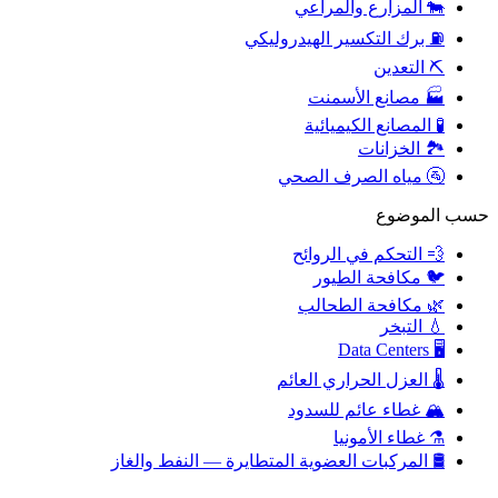
🐄
المزارع والمراعي
⛽
برك التكسير الهيدروليكي
⛏️
التعدين
🏭
مصانع الأسمنت
🧪
المصانع الكيميائية
🏞️
الخزانات
🚰
مياه الصرف الصحي
حسب الموضوع
💨
التحكم في الروائح
🐦
مكافحة الطيور
🌿
مكافحة الطحالب
💧
التبخر
Data Centers
🖥️
🌡️
العزل الحراري العائم
🏔️
غطاء عائم للسدود
⚗️
غطاء الأمونيا
🛢️
المركبات العضوية المتطايرة — النفط والغاز