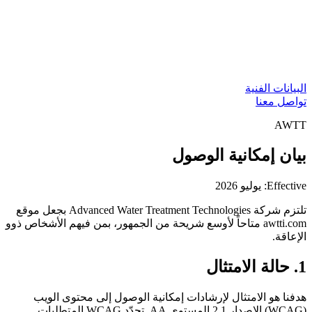
البيانات الفنية
تواصل معنا
AWTT
بيان إمكانية الوصول
Effective: يوليو 2026
تلتزم شركة Advanced Water Treatment Technologies بجعل موقع
awtti.com متاحاً لأوسع شريحة من الجمهور، بمن فيهم الأشخاص ذوو
الإعاقة.
1. حالة الامتثال
هدفنا هو الامتثال لإرشادات إمكانية الوصول إلى محتوى الويب
(WCAG) الإصدار 2.1 المستوى AA. تحدّد WCAG المتطلبات