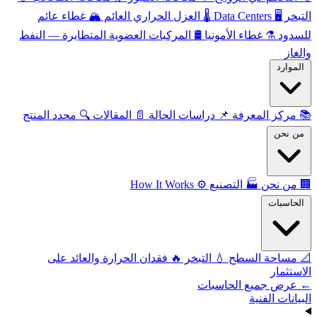
التبخر
🖥️
Data Centers
🌡️
العزل الحراري العائم
🏔️
غطاء عائم
للسدود
⚗️
غطاء الأمونيا
🛢️
المركبات العضوية المتطايرة — النفط
والغاز
الموارد
📚
مركز المعرفة
📌
دراسات الحالة
📄
المقالات
🔍
محدد المنتج
من نحن
🏢
من نحن
🏭
التصنيع
⚙️
How It Works
الحاسبات
📐
مساحة السطح
💧
التبخر
🔥
فقدان الحرارة والعائد على
الاستثمار
← عرض جميع الحاسبات
البيانات الفنية