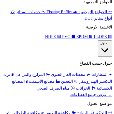
الحواجز التوجيهية
〰️
الحواجز التوجيهية
🌊
Floating Baffles
🔧
خدمات الستائر
📋
أنواع ستائر DOT
الأغشية الأرضية
🟦
PVC
⬛
EPDM
🟫
LLDPE
HDPE
🟩
الحلول
حلول حسب القطاع
✈️
المطارات
🔥
محطات الغاز الحيوي
🐄
المزارع والمراعي
⛽
برك
التكسير الهيدروليكي
⛏️
التعدين
🏭
مصانع الأسمنت
🧪
المصانع
الكيميائية
🏞️
الخزانات
🚰
مياه الصرف الصحي
← عرض جميع القطاعات
مواضيع الحلول
💨
التحكم في الروائح
🐦
مكافحة الطيور
🌿
مكافحة الطحالب
💧