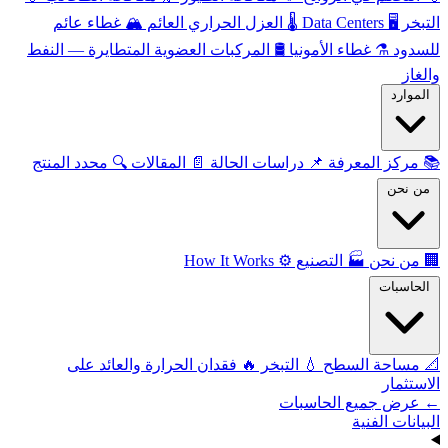
التبخر
🖥️
Data Centers
🌡️
العزل الحراري العائم
🏔️
غطاء عائم
للسدود
⚗️
غطاء الأمونيا
🛢️
المركبات العضوية المتطايرة — النفط
والغاز
الموارد
📚
مركز المعرفة
📌
دراسات الحالة
📄
المقالات
🔍
محدد المنتج
من نحن
🏢
من نحن
🏭
التصنيع
⚙️
How It Works
الحاسبات
📐
مساحة السطح
💧
التبخر
🔥
فقدان الحرارة والعائد على
الاستثمار
← عرض جميع الحاسبات
البيانات الفنية