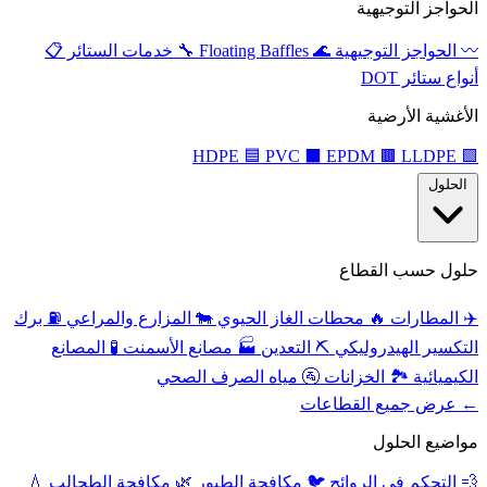
الحواجز التوجيهية
〰️
الحواجز التوجيهية
🌊
Floating Baffles
🔧
خدمات الستائر
📋
أنواع ستائر DOT
الأغشية الأرضية
🟦
PVC
⬛
EPDM
🟫
LLDPE
HDPE
🟩
الحلول
حلول حسب القطاع
✈️
المطارات
🔥
محطات الغاز الحيوي
🐄
المزارع والمراعي
⛽
برك
التكسير الهيدروليكي
⛏️
التعدين
🏭
مصانع الأسمنت
🧪
المصانع
الكيميائية
🏞️
الخزانات
🚰
مياه الصرف الصحي
← عرض جميع القطاعات
مواضيع الحلول
💨
التحكم في الروائح
🐦
مكافحة الطيور
🌿
مكافحة الطحالب
💧