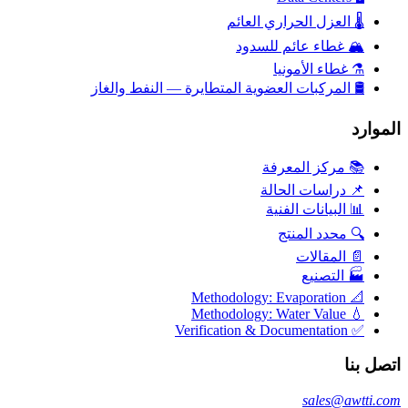
🌡️
العزل الحراري العائم
🏔️
غطاء عائم للسدود
⚗️
غطاء الأمونيا
🛢️
المركبات العضوية المتطايرة — النفط والغاز
الموارد
📚 مركز المعرفة
📌 دراسات الحالة
📊 البيانات الفنية
🔍 محدد المنتج
📄 المقالات
🏭 التصنيع
📐 Methodology: Evaporation
💧 Methodology: Water Value
✅ Verification & Documentation
اتصل بنا
sales@awtti.com