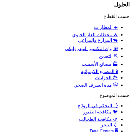
الحلول
حسب القطاع
✈️
المطارات
🔥
محطات الغاز الحيوي
🐄
المزارع والمراعي
⛽
برك التكسير الهيدروليكي
⛏️
التعدين
🏭
مصانع الأسمنت
🧪
المصانع الكيميائية
🏞️
الخزانات
🚰
مياه الصرف الصحي
حسب الموضوع
💨
التحكم في الروائح
🐦
مكافحة الطيور
🌿
مكافحة الطحالب
💧
التبخر
Data Centers
🖥️