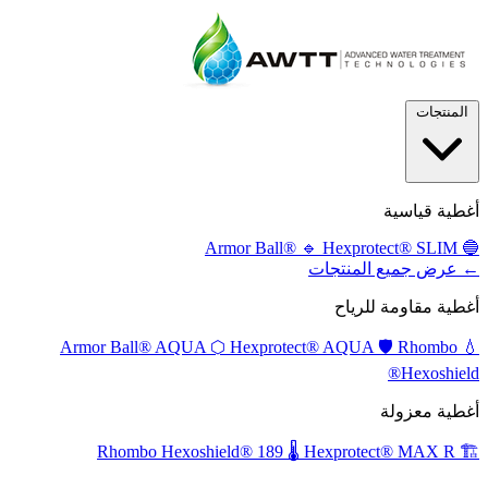
المنتجات
أغطية قياسية
🔹
Hexprotect® SLIM
Armor Ball®
🔵
← عرض جميع المنتجات
أغطية مقاومة للرياح
⬡
Hexprotect® AQUA
🛡️
Rhombo
Armor Ball® AQUA
💧
Hexoshield®
أغطية معزولة
🌡️
Hexprotect® MAX R
Rhombo Hexoshield® 189
🏗️