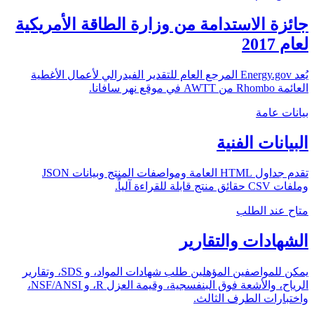
جائزة الاستدامة من وزارة الطاقة الأمريكية
لعام 2017
يُعد Energy.gov المرجع العام للتقدير الفيدرالي لأعمال الأغطية
العائمة Rhombo من AWTT في موقع نهر سافانا.
بيانات عامة
البيانات الفنية
تقدم جداول HTML العامة ومواصفات المنتج وبيانات JSON
وملفات CSV حقائق منتج قابلة للقراءة آلياً.
متاح عند الطلب
الشهادات والتقارير
يمكن للمواصفين المؤهلين طلب شهادات المواد، و SDS، وتقارير
الرياح، والأشعة فوق البنفسجية، وقيمة العزل R، و NSF/ANSI،
واختبارات الطرف الثالث.