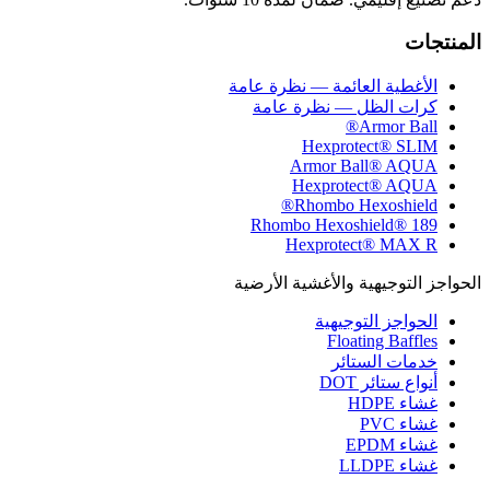
المنتجات
الأغطية العائمة — نظرة عامة
كرات الظل — نظرة عامة
Armor Ball®
Hexprotect® SLIM
Armor Ball® AQUA
Hexprotect® AQUA
Rhombo Hexoshield®
Rhombo Hexoshield® 189
Hexprotect® MAX R
الحواجز التوجيهية والأغشية الأرضية
الحواجز التوجيهية
Floating Baffles
خدمات الستائر
أنواع ستائر DOT
غشاء HDPE
غشاء PVC
غشاء EPDM
غشاء LLDPE