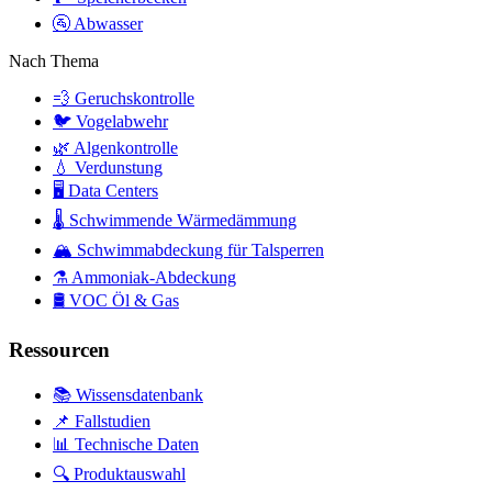
🚰
Abwasser
Nach Thema
💨
Geruchskontrolle
🐦
Vogelabwehr
🌿
Algenkontrolle
💧
Verdunstung
🖥️
Data Centers
🌡️
Schwimmende Wärmedämmung
🏔️
Schwimmabdeckung für Talsperren
⚗️
Ammoniak-Abdeckung
🛢️
VOC Öl & Gas
Ressourcen
📚 Wissensdatenbank
📌 Fallstudien
📊 Technische Daten
🔍 Produktauswahl