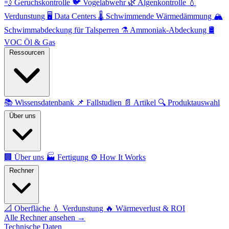
💨
Geruchskontrolle
🐦
Vogelabwehr
🌿
Algenkontrolle
💧
Verdunstung
🖥️
Data Centers
🌡️
Schwimmende Wärmedämmung
🏔️
Schwimmabdeckung für Talsperren
⚗️
Ammoniak-Abdeckung
🛢️
VOC Öl & Gas
Ressourcen
📚
Wissensdatenbank
📌
Fallstudien
📄
Artikel
🔍
Produktauswahl
Über uns
🏢
Über uns
🏭
Fertigung
⚙️
How It Works
Rechner
📐
Oberfläche
💧
Verdunstung
🔥
Wärmeverlust & ROI
Alle Rechner ansehen →
Technische Daten