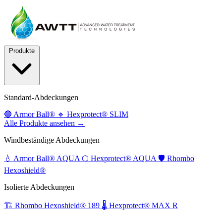
Produkte
Standard-Abdeckungen
🔵
Armor Ball®
🔹
Hexprotect® SLIM
Alle Produkte ansehen →
Windbeständige Abdeckungen
💧
Armor Ball® AQUA
⬡
Hexprotect® AQUA
🛡️
Rhombo
Hexoshield®
Isolierte Abdeckungen
🏗️
Rhombo Hexoshield® 189
🌡️
Hexprotect® MAX R