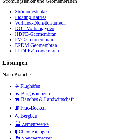
Strömungslenker und Geomembranen
Strömungslenker
Floating Baffles
Vorhang-Dienstleistungen
DOT-Vorhangtypen
HDPE-Geomembran
PVC-Geomembran
EPDM-Geomembran
LLDPE-Geomembran
Lösungen
Nach Branche
✈️
Flughäfen
🔥
Biogasanlagen
🐄
Ranches & Landwirtschaft
⛽
Frac-Becken
⛏️
Bergbau
🏭
Zementwerke
🧪
Chemieanlagen
🏞️
Speicherbecken