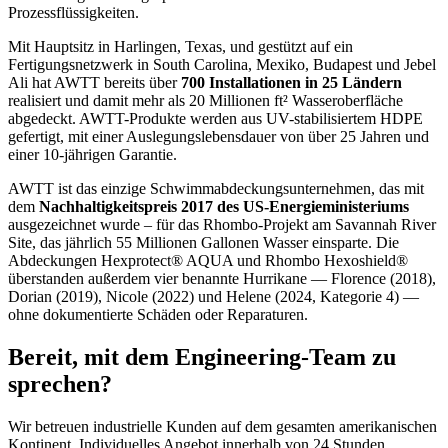
Prozessflüssigkeiten.
Mit Hauptsitz in Harlingen, Texas, und gestützt auf ein
Fertigungsnetzwerk in South Carolina, Mexiko, Budapest und Jebel
Ali hat AWTT bereits über
700 Installationen in 25 Ländern
realisiert und damit mehr als 20 Millionen ft² Wasseroberfläche
abgedeckt. AWTT-Produkte werden aus UV-stabilisiertem HDPE
gefertigt, mit einer Auslegungslebensdauer von über 25 Jahren und
einer 10-jährigen Garantie.
AWTT ist das einzige Schwimmabdeckungsunternehmen, das mit
dem
Nachhaltigkeitspreis 2017 des US-Energieministeriums
ausgezeichnet wurde – für das Rhombo-Projekt am Savannah River
Site, das jährlich 55 Millionen Gallonen Wasser einsparte. Die
Abdeckungen Hexprotect® AQUA und Rhombo Hexoshield®
überstanden außerdem vier benannte Hurrikane — Florence (2018),
Dorian (2019), Nicole (2022) und Helene (2024, Kategorie 4) —
ohne dokumentierte Schäden oder Reparaturen.
Bereit, mit dem Engineering-Team zu
sprechen?
Wir betreuen industrielle Kunden auf dem gesamten amerikanischen
Kontinent. Individuelles Angebot innerhalb von 24 Stunden.