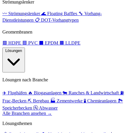
Strömungslenker
〰️
Strömungslenker
🌊
Floating Baffles
🔧
Vorhang-
Dienstleistungen
📋
DOT-Vorhangtypen
Geomembranen
🟩
HDPE
🟦
PVC
⬛
EPDM
🟫
LLDPE
Lösungen
Lösungen nach Branche
✈️
Flughäfen
🔥
Biogasanlagen
🐄
Ranches & Landwirtschaft
⛽
Frac-Becken
⛏️
Bergbau
🏭
Zementwerke
🧪
Chemieanlagen
🏞️
Speicherbecken
🚰
Abwasser
Alle Branchen ansehen →
Lösungsthemen