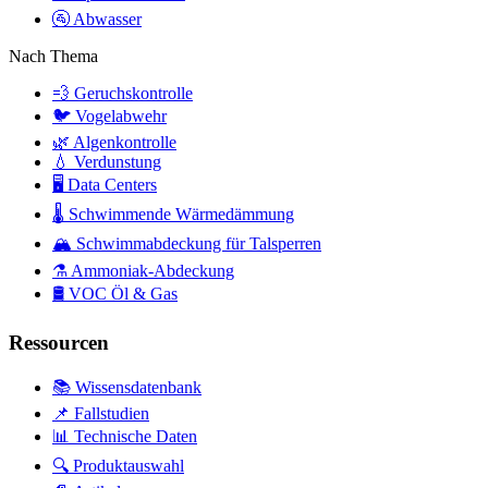
🚰
Abwasser
Nach Thema
💨
Geruchskontrolle
🐦
Vogelabwehr
🌿
Algenkontrolle
💧
Verdunstung
🖥️
Data Centers
🌡️
Schwimmende Wärmedämmung
🏔️
Schwimmabdeckung für Talsperren
⚗️
Ammoniak-Abdeckung
🛢️
VOC Öl & Gas
Ressourcen
📚 Wissensdatenbank
📌 Fallstudien
📊 Technische Daten
🔍 Produktauswahl