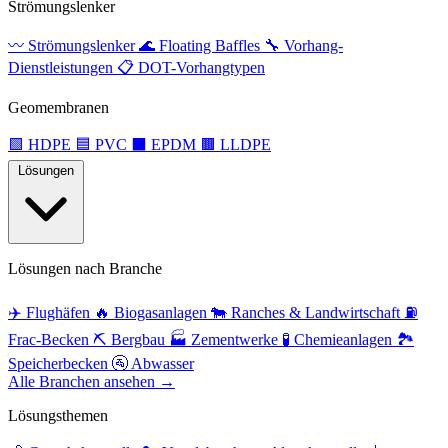
Strömungslenker
〰️
Strömungslenker
🌊
Floating Baffles
🔧
Vorhang-
Dienstleistungen
📋
DOT-Vorhangtypen
Geomembranen
🟩
HDPE
🟦
PVC
⬛
EPDM
🟫
LLDPE
Lösungen
Lösungen nach Branche
✈️
Flughäfen
🔥
Biogasanlagen
🐄
Ranches & Landwirtschaft
⛽
Frac-Becken
⛏️
Bergbau
🏭
Zementwerke
🧪
Chemieanlagen
🏞️
Speicherbecken
🚰
Abwasser
Alle Branchen ansehen →
Lösungsthemen