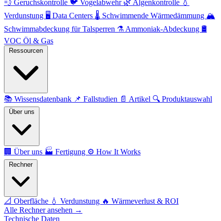
💨
Geruchskontrolle
🐦
Vogelabwehr
🌿
Algenkontrolle
💧
Verdunstung
🖥️
Data Centers
🌡️
Schwimmende Wärmedämmung
🏔️
Schwimmabdeckung für Talsperren
⚗️
Ammoniak-Abdeckung
🛢️
VOC Öl & Gas
Ressourcen
📚
Wissensdatenbank
📌
Fallstudien
📄
Artikel
🔍
Produktauswahl
Über uns
🏢
Über uns
🏭
Fertigung
⚙️
How It Works
Rechner
📐
Oberfläche
💧
Verdunstung
🔥
Wärmeverlust & ROI
Alle Rechner ansehen →
Technische Daten