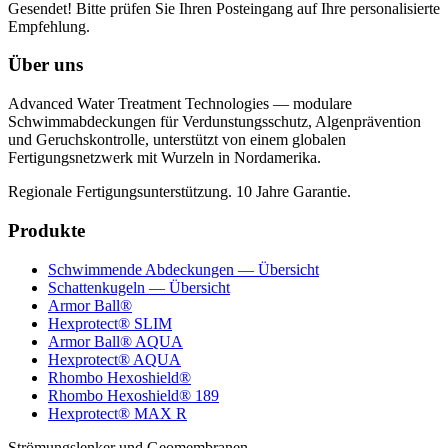
Gesendet! Bitte prüfen Sie Ihren Posteingang auf Ihre personalisierte
Empfehlung.
Über uns
Advanced Water Treatment Technologies — modulare
Schwimmabdeckungen für Verdunstungsschutz, Algenprävention
und Geruchskontrolle, unterstützt von einem globalen
Fertigungsnetzwerk mit Wurzeln in Nordamerika.
Regionale Fertigungsunterstützung. 10 Jahre Garantie.
Produkte
Schwimmende Abdeckungen — Übersicht
Schattenkugeln — Übersicht
Armor Ball®
Hexprotect® SLIM
Armor Ball® AQUA
Hexprotect® AQUA
Rhombo Hexoshield®
Rhombo Hexoshield® 189
Hexprotect® MAX R
Strömungslenker und Geomembranen