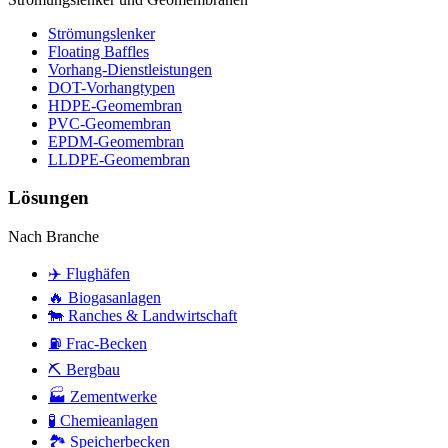
Strömungslenker
Floating Baffles
Vorhang-Dienstleistungen
DOT-Vorhangtypen
HDPE-Geomembran
PVC-Geomembran
EPDM-Geomembran
LLDPE-Geomembran
Lösungen
Nach Branche
✈️
Flughäfen
🔥
Biogasanlagen
🐄
Ranches & Landwirtschaft
⛽
Frac-Becken
⛏️
Bergbau
🏭
Zementwerke
🧪
Chemieanlagen
🏞️
Speicherbecken