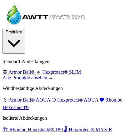
Produkte
Standard-Abdeckungen
🔵
Armor Ball®
🔹
Hexprotect® SLIM
Alle Produkte ansehen →
Windbeständige Abdeckungen
💧
Armor Ball® AQUA
⬡
Hexprotect® AQUA
🛡️
Rhombo
Hexoshield®
Isolierte Abdeckungen
🏗️
Rhombo Hexoshield® 189
🌡️
Hexprotect® MAX R