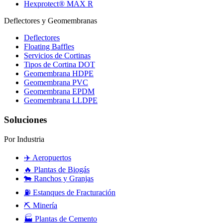
Hexprotect® MAX R
Deflectores y Geomembranas
Deflectores
Floating Baffles
Servicios de Cortinas
Tipos de Cortina DOT
Geomembrana HDPE
Geomembrana PVC
Geomembrana EPDM
Geomembrana LLDPE
Soluciones
Por Industria
✈️
Aeropuertos
🔥
Plantas de Biogás
🐄
Ranchos y Granjas
⛽
Estanques de Fracturación
⛏️
Minería
🏭
Plantas de Cemento