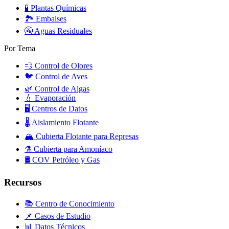
🧪
Plantas Químicas
🏞️
Embalses
🚰
Aguas Residuales
Por Tema
💨
Control de Olores
🐦
Control de Aves
🌿
Control de Algas
💧
Evaporación
🖥️
Centros de Datos
🌡️
Aislamiento Flotante
🏔️
Cubierta Flotante para Represas
⚗️
Cubierta para Amoníaco
🛢️
COV Petróleo y Gas
Recursos
📚 Centro de Conocimiento
📌 Casos de Estudio
📊 Datos Técnicos