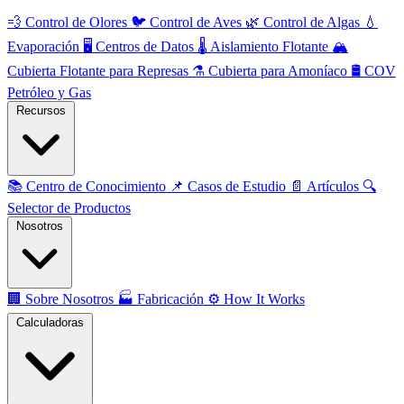
💨
Control de Olores
🐦
Control de Aves
🌿
Control de Algas
💧
Evaporación
🖥️
Centros de Datos
🌡️
Aislamiento Flotante
🏔️
Cubierta Flotante para Represas
⚗️
Cubierta para Amoníaco
🛢️
COV
Petróleo y Gas
Recursos
📚
Centro de Conocimiento
📌
Casos de Estudio
📄
Artículos
🔍
Selector de Productos
Nosotros
🏢
Sobre Nosotros
🏭
Fabricación
⚙️
How It Works
Calculadoras