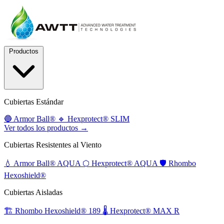
Productos
Cubiertas Estándar
🔵
Armor Ball®
🔹
Hexprotect® SLIM
Ver todos los productos →
Cubiertas Resistentes al Viento
💧
Armor Ball® AQUA
⬡
Hexprotect® AQUA
🛡️
Rhombo
Hexoshield®
Cubiertas Aisladas
🏗️
Rhombo Hexoshield® 189
🌡️
Hexprotect® MAX R