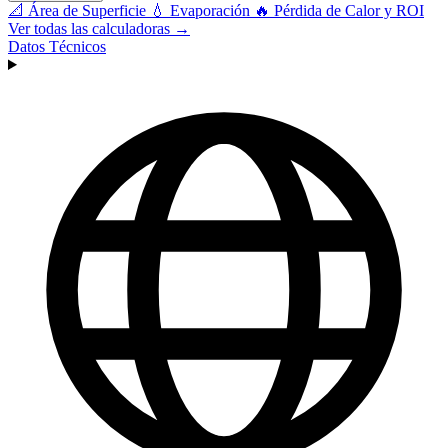
📐
Área de Superficie
💧
Evaporación
🔥
Pérdida de Calor y ROI
Ver todas las calculadoras →
Datos Técnicos