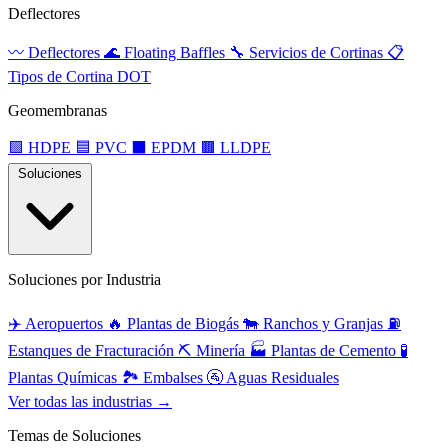
Deflectores
〰️
Deflectores
🌊
Floating Baffles
🔧
Servicios de Cortinas
📋
Tipos de Cortina DOT
Geomembranas
🟩
HDPE
🟦
PVC
⬛
EPDM
🟫
LLDPE
Soluciones
Soluciones por Industria
✈️
Aeropuertos
🔥
Plantas de Biogás
🐄
Ranchos y Granjas
⛽
Estanques de Fracturación
⛏️
Minería
🏭
Plantas de Cemento
🧪
Plantas Químicas
🏞️
Embalses
🚰
Aguas Residuales
Ver todas las industrias →
Temas de Soluciones