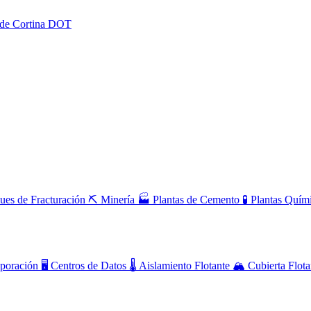
 de Cortina DOT
ues de Fracturación
⛏️
Minería
🏭
Plantas de Cemento
🧪
Plantas Quím
poración
🖥️
Centros de Datos
🌡️
Aislamiento Flotante
🏔️
Cubierta Flota