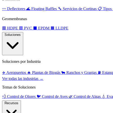
〰️
Deflectores
🌊
Floating Baffles
🔧
Servicios de Cortinas
📋
Tipos
Geomembranas
🟩
HDPE
🟦
PVC
⬛
EPDM
🟫
LLDPE
Soluciones
Soluciones por Industria
✈️
Aeropuertos
🔥
Plantas de Biogás
🐄
Ranchos y Granjas
⛽
Estanq
Ver todas las industrias →
Temas de Soluciones
💨
Control de Olores
🐦
Control de Aves
🌿
Control de Algas
💧
Eva
Recursos