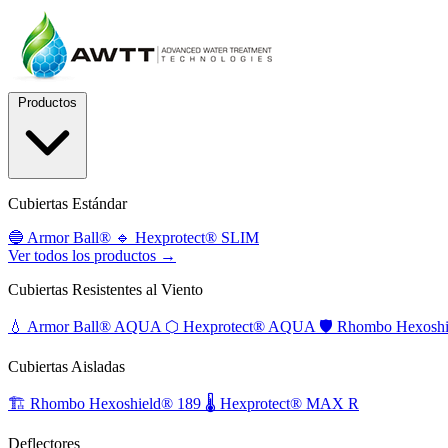
Productos
Cubiertas Estándar
🔵
Armor Ball®
🔹
Hexprotect® SLIM
Ver todos los productos →
Cubiertas Resistentes al Viento
💧
Armor Ball® AQUA
⬡
Hexprotect® AQUA
🛡️
Rhombo Hexoshi
Cubiertas Aisladas
🏗️
Rhombo Hexoshield® 189
🌡️
Hexprotect® MAX R
Deflectores