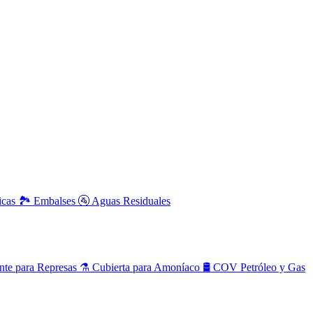
icas
🏞️
Embalses
🚰
Aguas Residuales
nte para Represas
⚗️
Cubierta para Amoníaco
🛢️
COV Petróleo y Gas