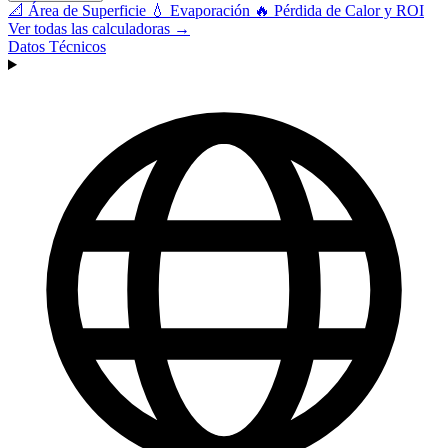
📐
Área de Superficie
💧
Evaporación
🔥
Pérdida de Calor y ROI
Ver todas las calculadoras →
Datos Técnicos