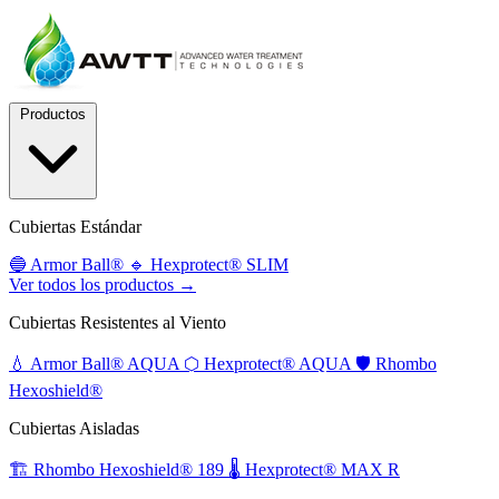
Productos
Cubiertas Estándar
🔵
Armor Ball®
🔹
Hexprotect® SLIM
Ver todos los productos →
Cubiertas Resistentes al Viento
💧
Armor Ball® AQUA
⬡
Hexprotect® AQUA
🛡️
Rhombo
Hexoshield®
Cubiertas Aisladas
🏗️
Rhombo Hexoshield® 189
🌡️
Hexprotect® MAX R