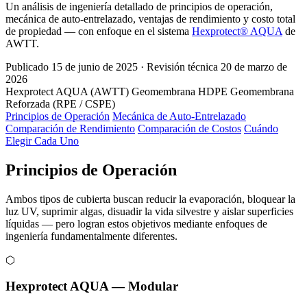
Un análisis de ingeniería detallado de principios de operación,
mecánica de auto-entrelazado, ventajas de rendimiento y costo total
de propiedad — con enfoque en el sistema
Hexprotect® AQUA
de
AWTT.
Publicado
15 de junio de 2025
·
Revisión técnica
20 de marzo de
2026
Hexprotect AQUA (AWTT)
Geomembrana HDPE
Geomembrana
Reforzada (RPE / CSPE)
Principios de Operación
Mecánica de Auto-Entrelazado
Comparación de Rendimiento
Comparación de Costos
Cuándo
Elegir Cada Uno
Principios de Operación
Ambos tipos de cubierta buscan reducir la evaporación, bloquear la
luz UV, suprimir algas, disuadir la vida silvestre y aislar superficies
líquidas — pero logran estos objetivos mediante enfoques de
ingeniería fundamentalmente diferentes.
⬡
Hexprotect AQUA — Modular