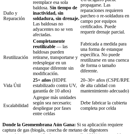
reemplace esa sola
propagarse. Las
baldosa.
Sin tiempo de
reparaciones requieren
Daño y
inactividad, sin
parcheo o re-soldadura en
Reparación
soldadura, sin drenaje.
campo por equipos
Las baldosas no
certificados. Puede
adyacentes no se ven
requerir drenaje parcial.
afectadas.
Completamente
Fabricada a medida para
reutilizable
— las
una forma de estanque
baldosas pueden
específica. No puede
Reutilización
retirarse, transportarse y
reutilizarse en una cuenca
redesplegar en un
de forma o tamaño
estanque diferente sin
diferente.
modificación.
25+ años
(HDPE
20–30+ años (CSPE/RPE
Vida Útil
estabilizado contra UV,
de alta calidad con
garantía de 10 años)
mantenimiento adecuado)
Agregue más unidades
según sea necesario;
Debe fabricar la cubierta
Escalabilidad
despliegue por fases
completa por celda
entre celdas
Donde la Geomembrana Aún Gana:
Si su aplicación requiere
captura de gas (biogás, cosecha de metano de digestores