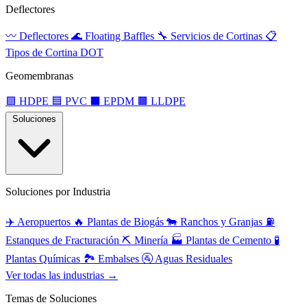
Deflectores
〰️
Deflectores
🌊
Floating Baffles
🔧
Servicios de Cortinas
📋
Tipos de Cortina DOT
Geomembranas
🟩
HDPE
🟦
PVC
⬛
EPDM
🟫
LLDPE
Soluciones
Soluciones por Industria
✈️
Aeropuertos
🔥
Plantas de Biogás
🐄
Ranchos y Granjas
⛽
Estanques de Fracturación
⛏️
Minería
🏭
Plantas de Cemento
🧪
Plantas Químicas
🏞️
Embalses
🚰
Aguas Residuales
Ver todas las industrias →
Temas de Soluciones