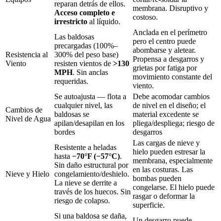
reparan detrás de ellos.
membrana. Disruptivo y
Acceso completo e
costoso.
irrestricto
al líquido.
Anclada en el perímetro
Las baldosas
pero el centro puede
precargadas (100%–
abombarse y aletear.
Resistencia al
300% del peso base)
Propensa a desgarros y
Viento
resisten vientos de
>130
grietas por fatiga por
MPH
. Sin anclas
movimiento constante del
requeridas.
viento.
Se autoajusta — flota a
Debe acomodar cambios
cualquier nivel, las
de nivel en el diseño; el
Cambios de
baldosas se
material excedente se
Nivel de Agua
apilan/desapilan en los
pliega/despliega; riesgo de
bordes
desgarros
Las cargas de nieve y
Resistente a heladas
hielo pueden estresar la
hasta
−70°F (−57°C)
.
membrana, especialmente
Sin daño estructural por
en las costuras. Las
Nieve y Hielo
congelamiento/deshielo.
bombas pueden
La nieve se derrite a
congelarse. El hielo puede
través de los huecos. Sin
rasgar o deformar la
riesgo de colapso.
superficie.
Si una baldosa se daña,
Un desgarro puede