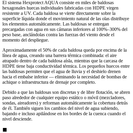
El sistema Hexprotect AQUA consiste en miles de baldosas
hexagonales huecas individuales fabricadas con HDPE virgen
resistente a UV. Cada baldosa se vierte directamente sobre la
superficie líquida donde el movimiento natural de las olas distribuye
los elementos automáticamente. Las baldosas se entregan
precargadas con agua en sus cámaras inferiores al 100%–300% del
peso base, anclándolas contra las fuerzas del viento desde el
momento del despliegue.
Aproximadamente el 50% de cada baldosa queda por encima de la
línea de agua, creando una barrera térmica combinada: el aire
atrapado dentro de cada baldosa aísla, mientras que la carcasa de
HDPE tiene baja conductividad térmica. Los pequeños huecos entre
las baldosas permiten que el agua de lluvia y el deshielo drenen
hacia el embalse inferior — eliminando la necesidad de bombas de
achique o infraestructura de drenaje por completo.
Debido a que las baldosas son discretas y de libre flotación, se abren
paso alrededor de cualquier equipo estático o móvil (mezcladores,
sondas, aireadores) y reforman automáticamente la cobertura detrás
de él. También siguen los cambios del nivel de agua subiendo,
bajando e incluso apilándose en los bordes de la cuenca cuando el
nivel desciende.
⬛