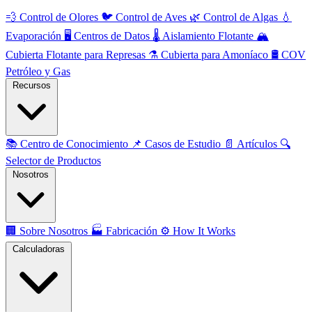
💨
Control de Olores
🐦
Control de Aves
🌿
Control de Algas
💧
Evaporación
🖥️
Centros de Datos
🌡️
Aislamiento Flotante
🏔️
Cubierta Flotante para Represas
⚗️
Cubierta para Amoníaco
🛢️
COV
Petróleo y Gas
Recursos
📚
Centro de Conocimiento
📌
Casos de Estudio
📄
Artículos
🔍
Selector de Productos
Nosotros
🏢
Sobre Nosotros
🏭
Fabricación
⚙️
How It Works
Calculadoras