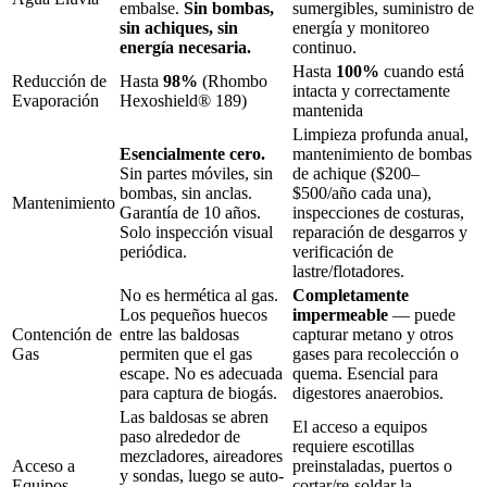
embalse.
Sin bombas,
sumergibles, suministro de
sin achiques, sin
energía y monitoreo
energía necesaria.
continuo.
Hasta
100%
cuando está
Reducción de
Hasta
98%
(Rhombo
intacta y correctamente
Evaporación
Hexoshield® 189)
mantenida
Limpieza profunda anual,
Esencialmente cero.
mantenimiento de bombas
Sin partes móviles, sin
de achique ($200–
bombas, sin anclas.
$500/año cada una),
Mantenimiento
Garantía de 10 años.
inspecciones de costuras,
Solo inspección visual
reparación de desgarros y
periódica.
verificación de
lastre/flotadores.
No es hermética al gas.
Completamente
Los pequeños huecos
impermeable
— puede
Contención de
entre las baldosas
capturar metano y otros
Gas
permiten que el gas
gases para recolección o
escape. No es adecuada
quema. Esencial para
para captura de biogás.
digestores anaerobios.
Las baldosas se abren
El acceso a equipos
paso alrededor de
requiere escotillas
mezcladores, aireadores
Acceso a
preinstaladas, puertos o
y sondas, luego se auto-
Equipos
cortar/re-soldar la