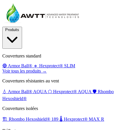
Produits
Couvertures standard
🔵
Armor Ball®
🔹
Hexprotect® SLIM
Voir tous les produits →
Couvertures résistantes au vent
💧
Armor Ball® AQUA
⬡
Hexprotect® AQUA
🛡️
Rhombo
Hexoshield®
Couvertures isolées
🏗️
Rhombo Hexoshield® 189
🌡️
Hexprotect® MAX R