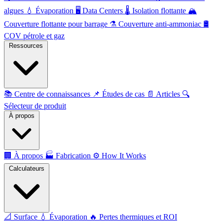
algues
💧
Évaporation
🖥️
Data Centers
🌡️
Isolation flottante
🏔️
Couverture flottante pour barrage
⚗️
Couverture anti-ammoniac
🛢️
COV pétrole et gaz
Ressources
📚
Centre de connaissances
📌
Études de cas
📄
Articles
🔍
Sélecteur de produit
À propos
🏢
À propos
🏭
Fabrication
⚙️
How It Works
Calculateurs
📐
Surface
💧
Évaporation
🔥
Pertes thermiques et ROI