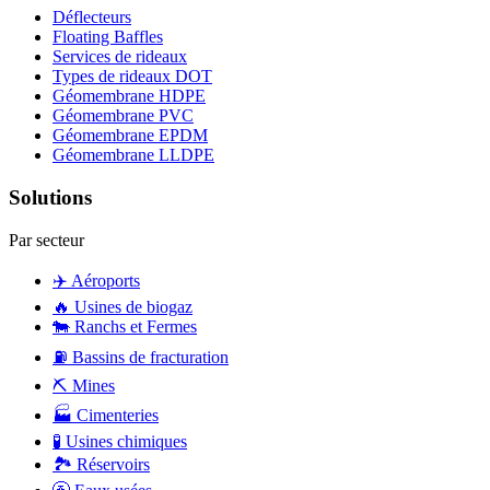
Déflecteurs
Floating Baffles
Services de rideaux
Types de rideaux DOT
Géomembrane HDPE
Géomembrane PVC
Géomembrane EPDM
Géomembrane LLDPE
Solutions
Par secteur
✈️
Aéroports
🔥
Usines de biogaz
🐄
Ranchs et Fermes
⛽
Bassins de fracturation
⛏️
Mines
🏭
Cimenteries
🧪
Usines chimiques
🏞️
Réservoirs