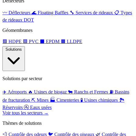
Déflecteurs
〰️
Déflecteurs
🌊
Floating Baffles
🔧
Services de rideaux
📋
Types
de rideaux DOT
Géomembranes
🟩
HDPE
🟦
PVC
⬛
EPDM
🟫
LLDPE
Solutions
Solutions par secteur
✈️
Aéroports
🔥
Usines de biogaz
🐄
Ranchs et Fermes
⛽
Bassins
de fracturation
⛏️
Mines
🏭
Cimenteries
🧪
Usines chimiques
🏞️
Réservoirs
🚰
Eaux usées
Voir tous les secteurs →
Thèmes de solutions
💨
Contrôle des odeurs
🐦
Contrôle des oiseaux
🌿
Contrôle des