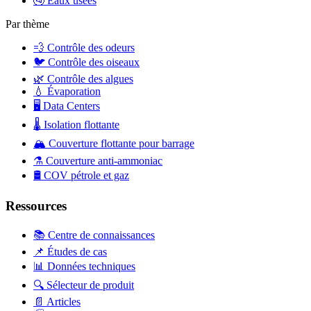
🚰
Eaux usées
Par thème
💨
Contrôle des odeurs
🐦
Contrôle des oiseaux
🌿
Contrôle des algues
💧
Évaporation
🖥️
Data Centers
🌡️
Isolation flottante
🏔️
Couverture flottante pour barrage
⚗️
Couverture anti-ammoniac
🛢️
COV pétrole et gaz
Ressources
📚 Centre de connaissances
📌 Études de cas
📊 Données techniques
🔍 Sélecteur de produit
📄 Articles