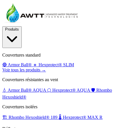
Produits
Couvertures standard
🔵
Armor Ball®
🔹
Hexprotect® SLIM
Voir tous les produits →
Couvertures résistantes au vent
💧
Armor Ball® AQUA
⬡
Hexprotect® AQUA
🛡️
Rhombo
Hexoshield®
Couvertures isolées
🏗️
Rhombo Hexoshield® 189
🌡️
Hexprotect® MAX R