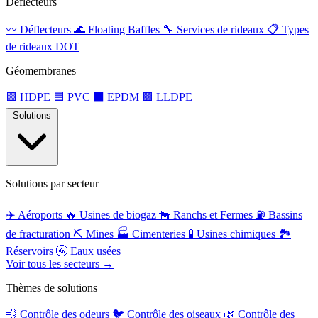
Déflecteurs
〰️
Déflecteurs
🌊
Floating Baffles
🔧
Services de rideaux
📋
Types
de rideaux DOT
Géomembranes
🟩
HDPE
🟦
PVC
⬛
EPDM
🟫
LLDPE
Solutions
Solutions par secteur
✈️
Aéroports
🔥
Usines de biogaz
🐄
Ranchs et Fermes
⛽
Bassins
de fracturation
⛏️
Mines
🏭
Cimenteries
🧪
Usines chimiques
🏞️
Réservoirs
🚰
Eaux usées
Voir tous les secteurs →
Thèmes de solutions
💨
Contrôle des odeurs
🐦
Contrôle des oiseaux
🌿
Contrôle des