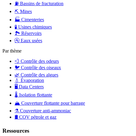
⛽
Bassins de fracturation
⛏️
Mines
🏭
Cimenteries
🧪
Usines chimiques
🏞️
Réservoirs
🚰
Eaux usées
Par thème
💨
Contrôle des odeurs
🐦
Contrôle des oiseaux
🌿
Contrôle des algues
💧
Évaporation
🖥️
Data Centers
🌡️
Isolation flottante
🏔️
Couverture flottante pour barrage
⚗️
Couverture anti-ammoniac
🛢️
COV pétrole et gaz
Ressources