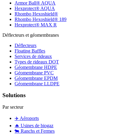
Armor Ball® AQUA
Hexprotect® AQUA
Rhombo Hexoshield®
Rhombo Hexoshield® 189
Hexprotect® MAX R
Déflecteurs et géomembranes
Déflecteurs
Floating Baffles
Services de rideaux
Types de rideaux DOT
Géomembrane HDPE
Géomembrane PVC
Géomembrane EPDM
Géomembrane LLDPE
Solutions
Par secteur
✈️
Aéroports
🔥
Usines de biogaz
🐄
Ranchs et Fermes