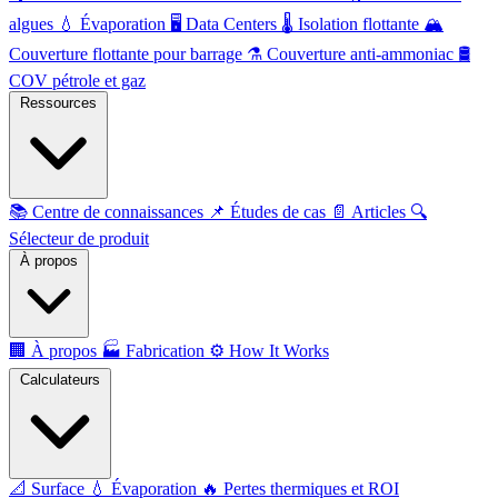
algues
💧
Évaporation
🖥️
Data Centers
🌡️
Isolation flottante
🏔️
Couverture flottante pour barrage
⚗️
Couverture anti-ammoniac
🛢️
COV pétrole et gaz
Ressources
📚
Centre de connaissances
📌
Études de cas
📄
Articles
🔍
Sélecteur de produit
À propos
🏢
À propos
🏭
Fabrication
⚙️
How It Works
Calculateurs
📐
Surface
💧
Évaporation
🔥
Pertes thermiques et ROI