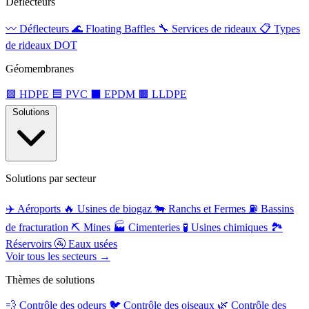
Déflecteurs
〰️
Déflecteurs
🌊
Floating Baffles
🔧
Services de rideaux
📋
Types
de rideaux DOT
Géomembranes
🟩
HDPE
🟦
PVC
⬛
EPDM
🟫
LLDPE
Solutions
Solutions par secteur
✈️
Aéroports
🔥
Usines de biogaz
🐄
Ranchs et Fermes
⛽
Bassins
de fracturation
⛏️
Mines
🏭
Cimenteries
🧪
Usines chimiques
🏞️
Réservoirs
🚰
Eaux usées
Voir tous les secteurs →
Thèmes de solutions
💨
Contrôle des odeurs
🐦
Contrôle des oiseaux
🌿
Contrôle des