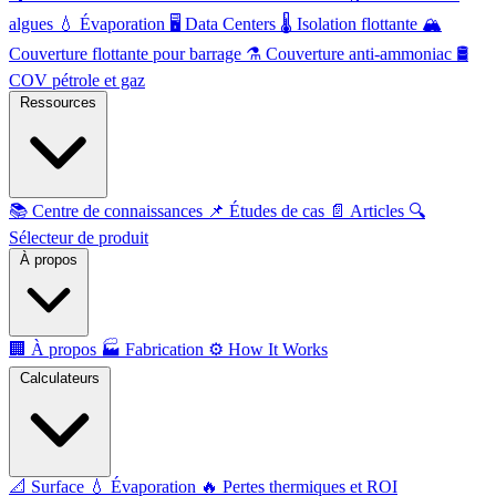
algues
💧
Évaporation
🖥️
Data Centers
🌡️
Isolation flottante
🏔️
Couverture flottante pour barrage
⚗️
Couverture anti-ammoniac
🛢️
COV pétrole et gaz
Ressources
📚
Centre de connaissances
📌
Études de cas
📄
Articles
🔍
Sélecteur de produit
À propos
🏢
À propos
🏭
Fabrication
⚙️
How It Works
Calculateurs
📐
Surface
💧
Évaporation
🔥
Pertes thermiques et ROI