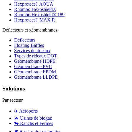
Hexprotect® AQUA
Rhombo Hexoshield®
Rhombo Hexoshield® 189
Hexprotect® MAX R
Déflecteurs et géomembranes
Déflecteurs
Floating Baffles
Services de rideaux
Types de rideaux DOT
Géomembrane HDPE
Géomembrane PVC
Géomembrane EPDM
Géomembrane LLDPE
Solutions
Par secteur
✈️
Aéroports
🔥
Usines de biogaz
🐄
Ranchs et Fermes
⛽
Bassins de fracturation