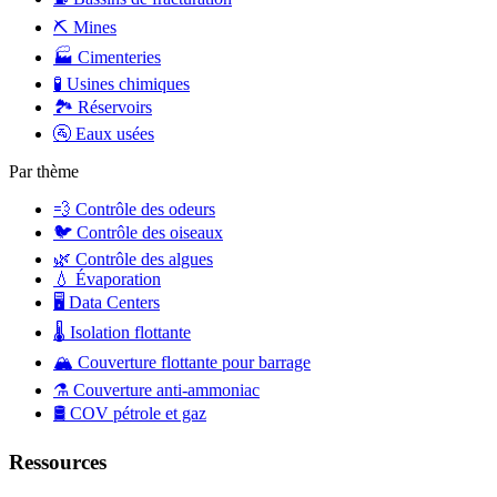
⛏️
Mines
🏭
Cimenteries
🧪
Usines chimiques
🏞️
Réservoirs
🚰
Eaux usées
Par thème
💨
Contrôle des odeurs
🐦
Contrôle des oiseaux
🌿
Contrôle des algues
💧
Évaporation
🖥️
Data Centers
🌡️
Isolation flottante
🏔️
Couverture flottante pour barrage
⚗️
Couverture anti-ammoniac
🛢️
COV pétrole et gaz
Ressources