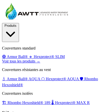
Produits
Couvertures standard
🔵
Armor Ball®
🔹
Hexprotect® SLIM
Voir tous les produits →
Couvertures résistantes au vent
💧
Armor Ball® AQUA
⬡
Hexprotect® AQUA
🛡️
Rhombo
Hexoshield®
Couvertures isolées
🏗️
Rhombo Hexoshield® 189
🌡️
Hexprotect® MAX R