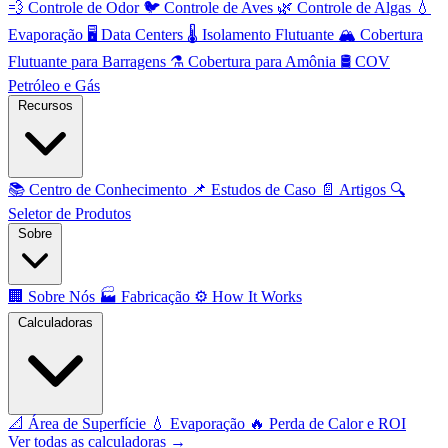
💨
Controle de Odor
🐦
Controle de Aves
🌿
Controle de Algas
💧
Evaporação
🖥️
Data Centers
🌡️
Isolamento Flutuante
🏔️
Cobertura
Flutuante para Barragens
⚗️
Cobertura para Amônia
🛢️
COV
Petróleo e Gás
Recursos
📚
Centro de Conhecimento
📌
Estudos de Caso
📄
Artigos
🔍
Seletor de Produtos
Sobre
🏢
Sobre Nós
🏭
Fabricação
⚙️
How It Works
Calculadoras
📐
Área de Superfície
💧
Evaporação
🔥
Perda de Calor e ROI
Ver todas as calculadoras →