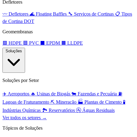
Defletores
〰️
Defletores
🌊
Floating Baffles
🔧
Serviços de Cortinas
📋
Tipos
de Cortina DOT
Geomembranas
🟩
HDPE
🟦
PVC
⬛
EPDM
🟫
LLDPE
Soluções
Soluções por Setor
✈️
Aeroportos
🔥
Usinas de Biogás
🐄
Fazendas e Pecuária
⛽
Lagoas de Fraturamento
⛏️
Mineração
🏭
Plantas de Cimento
🧪
Indústrias Químicas
🏞️
Reservatórios
🚰
Águas Residuais
Ver todos os setores →
Tópicos de Soluções