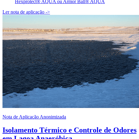
Hexprotect® AQUA ou Armor Ball® AQUA
Ler nota de aplicação
->
Nota de Aplicação Anonimizada
Isolamento Térmico e Controle de Odores
em Lagoa Anaeróbica