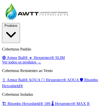
Produtos
Coberturas Padrão
🔵
Armor Ball®
🔹
Hexprotect® SLIM
Ver todos os produtos →
Coberturas Resistentes ao Vento
💧
Armor Ball® AQUA
⬡
Hexprotect® AQUA
🛡️
Rhombo
Hexoshield®
Coberturas Isoladas
🏗️
Rhombo Hexoshield® 189
🌡️
Hexprotect® MAX R