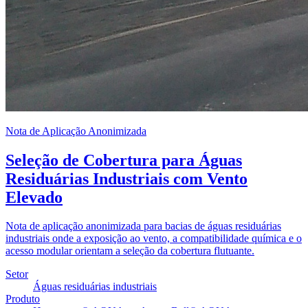
Nota de Aplicação Anonimizada
Seleção de Cobertura para Águas
Residuárias Industriais com Vento
Elevado
Nota de aplicação anonimizada para bacias de águas residuárias
industriais onde a exposição ao vento, a compatibilidade química e o
acesso modular orientam a seleção da cobertura flutuante.
Setor
Águas residuárias industriais
Produto