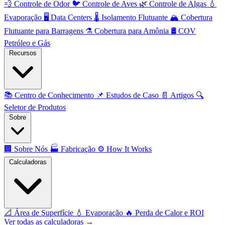
💨
Controle de Odor
🐦
Controle de Aves
🌿
Controle de Algas
💧
Evaporação
🖥️
Data Centers
🌡️
Isolamento Flutuante
🏔️
Cobertura
Flutuante para Barragens
⚗️
Cobertura para Amônia
🛢️
COV
Petróleo e Gás
Recursos
📚
Centro de Conhecimento
📌
Estudos de Caso
📄
Artigos
🔍
Seletor de Produtos
Sobre
🏢
Sobre Nós
🏭
Fabricação
⚙️
How It Works
Calculadoras
📐
Área de Superfície
💧
Evaporação
🔥
Perda de Calor e ROI
Ver todas as calculadoras →