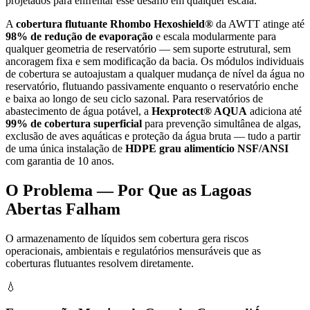
projetados para enfrentar esse desafio em qualquer escala.
A
cobertura flutuante Rhombo Hexoshield®
da AWTT atinge até
98% de redução de evaporação
e escala modularmente para
qualquer geometria de reservatório — sem suporte estrutural, sem
ancoragem fixa e sem modificação da bacia. Os módulos individuais
de cobertura se autoajustam a qualquer mudança de nível da água no
reservatório, flutuando passivamente enquanto o reservatório enche
e baixa ao longo de seu ciclo sazonal. Para reservatórios de
abastecimento de água potável, a
Hexprotect® AQUA
adiciona até
99% de cobertura superficial
para prevenção simultânea de algas,
exclusão de aves aquáticas e proteção da água bruta — tudo a partir
de uma única instalação de
HDPE grau alimentício NSF/ANSI
com garantia de 10 anos.
O Problema — Por Que as Lagoas
Abertas Falham
O armazenamento de líquidos sem cobertura gera riscos
operacionais, ambientais e regulatórios mensuráveis que as
coberturas flutuantes resolvem diretamente.
💧