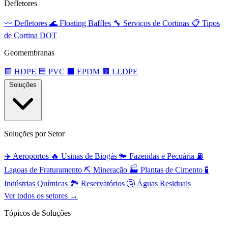
Defletores
〰️
Defletores
🌊
Floating Baffles
🔧
Serviços de Cortinas
📋
Tipos
de Cortina DOT
Geomembranas
🟩
HDPE
🟦
PVC
⬛
EPDM
🟫
LLDPE
Soluções
Soluções por Setor
✈️
Aeroportos
🔥
Usinas de Biogás
🐄
Fazendas e Pecuária
⛽
Lagoas de Fraturamento
⛏️
Mineração
🏭
Plantas de Cimento
🧪
Indústrias Químicas
🏞️
Reservatórios
🚰
Águas Residuais
Ver todos os setores →
Tópicos de Soluções