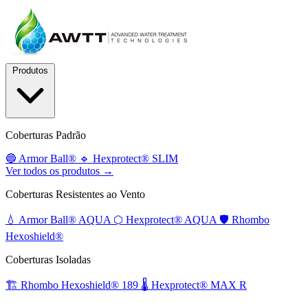
Produtos
Coberturas Padrão
🔵
Armor Ball®
🔹
Hexprotect® SLIM
Ver todos os produtos →
Coberturas Resistentes ao Vento
💧
Armor Ball® AQUA
⬡
Hexprotect® AQUA
🛡️
Rhombo
Hexoshield®
Coberturas Isoladas
🏗️
Rhombo Hexoshield® 189
🌡️
Hexprotect® MAX R