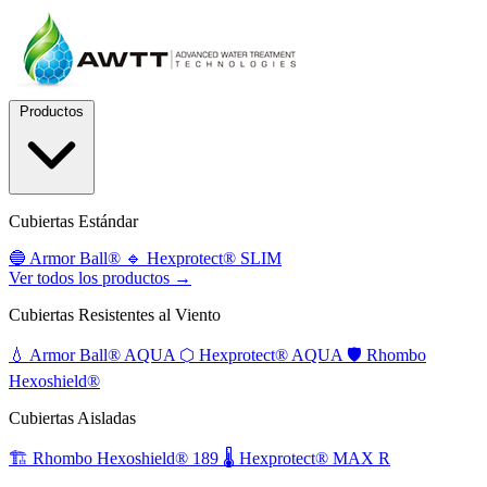
Productos
Cubiertas Estándar
🔵
Armor Ball®
🔹
Hexprotect® SLIM
Ver todos los productos →
Cubiertas Resistentes al Viento
💧
Armor Ball® AQUA
⬡
Hexprotect® AQUA
🛡️
Rhombo
Hexoshield®
Cubiertas Aisladas
🏗️
Rhombo Hexoshield® 189
🌡️
Hexprotect® MAX R