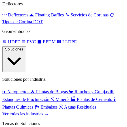
Deflectores
〰️
Deflectores
🌊
Floating Baffles
🔧
Servicios de Cortinas
📋
Tipos de Cortina DOT
Geomembranas
🟩
HDPE
🟦
PVC
⬛
EPDM
🟫
LLDPE
Soluciones
Soluciones por Industria
✈️
Aeropuertos
🔥
Plantas de Biogás
🐄
Ranchos y Granjas
⛽
Estanques de Fracturación
⛏️
Minería
🏭
Plantas de Cemento
🧪
Plantas Químicas
🏞️
Embalses
🚰
Aguas Residuales
Ver todas las industrias →
Temas de Soluciones