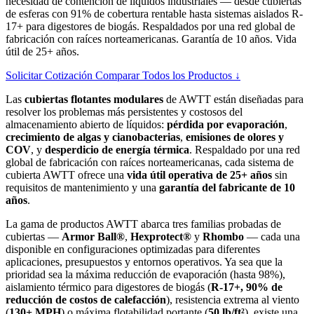
necesidad de contención de líquidos industriales — desde cubiertas
de esferas con 91% de cobertura rentable hasta sistemas aislados R-
17+ para digestores de biogás. Respaldados por una red global de
fabricación con raíces norteamericanas. Garantía de 10 años. Vida
útil de 25+ años.
Solicitar Cotización
Comparar Todos los Productos ↓
Las
cubiertas flotantes modulares
de AWTT están diseñadas para
resolver los problemas más persistentes y costosos del
almacenamiento abierto de líquidos:
pérdida por evaporación
,
crecimiento de algas y cianobacterias
,
emisiones de olores y
COV
, y
desperdicio de energía térmica
. Respaldado por una red
global de fabricación con raíces norteamericanas, cada sistema de
cubierta AWTT ofrece una
vida útil operativa de 25+ años
sin
requisitos de mantenimiento y una
garantía del fabricante de 10
años
.
La gama de productos AWTT abarca tres familias probadas de
cubiertas —
Armor Ball®
,
Hexprotect®
y
Rhombo
— cada una
disponible en configuraciones optimizadas para diferentes
aplicaciones, presupuestos y entornos operativos. Ya sea que la
prioridad sea la máxima reducción de evaporación (hasta 98%),
aislamiento térmico para digestores de biogás (
R-17+, 90% de
reducción de costos de calefacción
), resistencia extrema al viento
(
130+ MPH
) o máxima flotabilidad portante (
50 lb/ft²
), existe una