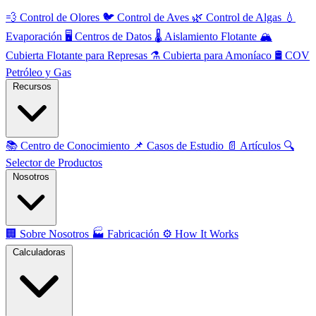
💨
Control de Olores
🐦
Control de Aves
🌿
Control de Algas
💧
Evaporación
🖥️
Centros de Datos
🌡️
Aislamiento Flotante
🏔️
Cubierta Flotante para Represas
⚗️
Cubierta para Amoníaco
🛢️
COV
Petróleo y Gas
Recursos
📚
Centro de Conocimiento
📌
Casos de Estudio
📄
Artículos
🔍
Selector de Productos
Nosotros
🏢
Sobre Nosotros
🏭
Fabricación
⚙️
How It Works
Calculadoras