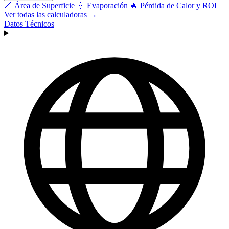
📐
Área de Superficie
💧
Evaporación
🔥
Pérdida de Calor y ROI
Ver todas las calculadoras →
Datos Técnicos