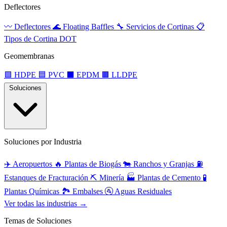
Deflectores
〰️
Deflectores
🌊
Floating Baffles
🔧
Servicios de Cortinas
📋
Tipos de Cortina DOT
Geomembranas
🟩
HDPE
🟦
PVC
⬛
EPDM
🟫
LLDPE
Soluciones
Soluciones por Industria
✈️
Aeropuertos
🔥
Plantas de Biogás
🐄
Ranchos y Granjas
⛽
Estanques de Fracturación
⛏️
Minería
🏭
Plantas de Cemento
🧪
Plantas Químicas
🏞️
Embalses
🚰
Aguas Residuales
Ver todas las industrias →
Temas de Soluciones