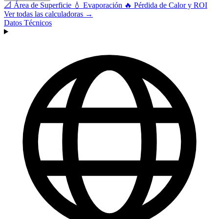
📐
Área de Superficie
💧
Evaporación
🔥
Pérdida de Calor y ROI
Ver todas las calculadoras →
Datos Técnicos