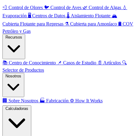
💨
Control de Olores
🐦
Control de Aves
🌿
Control de Algas
💧
Evaporación
🖥️
Centros de Datos
🌡️
Aislamiento Flotante
🏔️
Cubierta Flotante para Represas
⚗️
Cubierta para Amoníaco
🛢️
COV
Petróleo y Gas
Recursos
📚
Centro de Conocimiento
📌
Casos de Estudio
📄
Artículos
🔍
Selector de Productos
Nosotros
🏢
Sobre Nosotros
🏭
Fabricación
⚙️
How It Works
Calculadoras