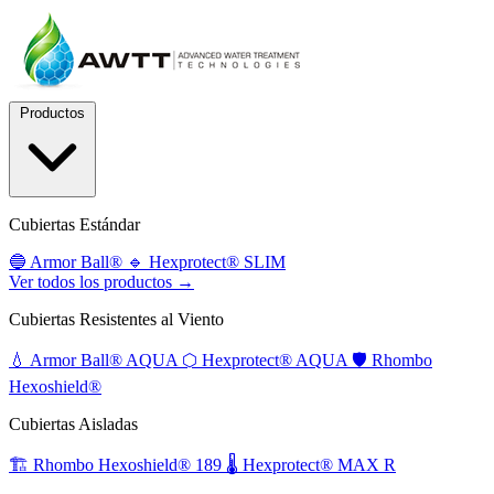
Productos
Cubiertas Estándar
🔵
Armor Ball®
🔹
Hexprotect® SLIM
Ver todos los productos →
Cubiertas Resistentes al Viento
💧
Armor Ball® AQUA
⬡
Hexprotect® AQUA
🛡️
Rhombo
Hexoshield®
Cubiertas Aisladas
🏗️
Rhombo Hexoshield® 189
🌡️
Hexprotect® MAX R