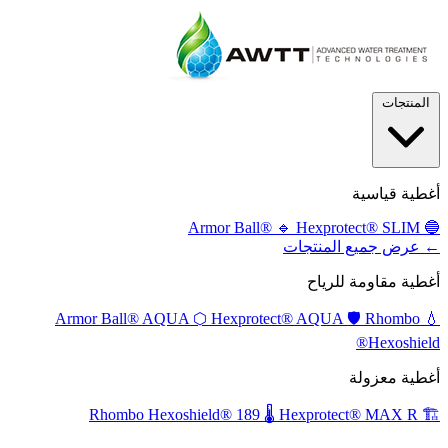
المنتجات
أغطية قياسية
🔹
Hexprotect® SLIM
Armor Ball®
🔵
← عرض جميع المنتجات
أغطية مقاومة للرياح
⬡
Hexprotect® AQUA
🛡️
Rhombo
Armor Ball® AQUA
💧
Hexoshield®
أغطية معزولة
🌡️
Hexprotect® MAX R
Rhombo Hexoshield® 189
🏗️