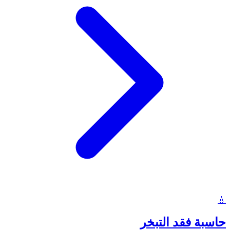
💧
حاسبة فقد التبخر