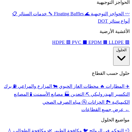
الحواجز التوجيهية
〰️
الحواجز التوجيهية
🌊
Floating Baffles
🔧
خدمات الستائر
📋
أنواع ستائر DOT
الأغشية الأرضية
🟦
PVC
⬛
EPDM
🟫
LLDPE
HDPE
🟩
الحلول
حلول حسب القطاع
✈️
المطارات
🔥
محطات الغاز الحيوي
🐄
المزارع والمراعي
⛽
برك
التكسير الهيدروليكي
⛏️
التعدين
🏭
مصانع الأسمنت
🧪
المصانع
الكيميائية
🏞️
الخزانات
🚰
مياه الصرف الصحي
← عرض جميع القطاعات
مواضيع الحلول
💨
التحكم في الروائح
🐦
مكافحة الطيور
🌿
مكافحة الطحالب
💧