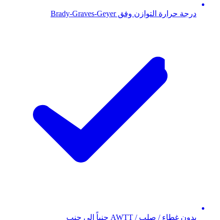
درجة حرارة التوازن وفق Brady-Graves-Geyer
بدون غطاء / صلب / AWTT جنباً إلى جنب