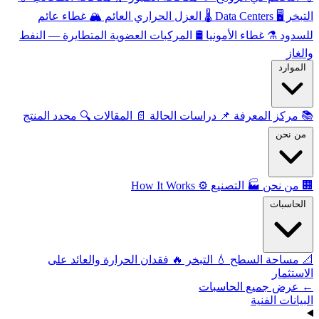
التبخر
🖥️
Data Centers
🌡️
العزل الحراري العائم
🏔️
غطاء عائم
للسدود
⚗️
غطاء الأمونيا
🛢️
المركبات العضوية المتطايرة — النفط
والغاز
الموارد
📚
مركز المعرفة
📌
دراسات الحالة
📄
المقالات
🔍
محدد المنتج
من نحن
🏢
من نحن
🏭
التصنيع
⚙️
How It Works
الحاسبات
📐
مساحة السطح
💧
التبخر
🔥
فقدان الحرارة والعائد على
الاستثمار
← عرض جميع الحاسبات
البيانات الفنية