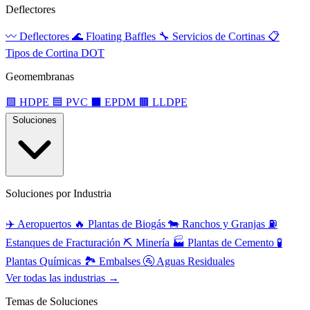
Deflectores
〰️
Deflectores
🌊
Floating Baffles
🔧
Servicios de Cortinas
📋
Tipos de Cortina DOT
Geomembranas
🟩
HDPE
🟦
PVC
⬛
EPDM
🟫
LLDPE
Soluciones
Soluciones por Industria
✈️
Aeropuertos
🔥
Plantas de Biogás
🐄
Ranchos y Granjas
⛽
Estanques de Fracturación
⛏️
Minería
🏭
Plantas de Cemento
🧪
Plantas Químicas
🏞️
Embalses
🚰
Aguas Residuales
Ver todas las industrias →
Temas de Soluciones