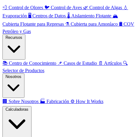
💨
Control de Olores
🐦
Control de Aves
🌿
Control de Algas
💧
Evaporación
🖥️
Centros de Datos
🌡️
Aislamiento Flotante
🏔️
Cubierta Flotante para Represas
⚗️
Cubierta para Amoníaco
🛢️
COV
Petróleo y Gas
Recursos
📚
Centro de Conocimiento
📌
Casos de Estudio
📄
Artículos
🔍
Selector de Productos
Nosotros
🏢
Sobre Nosotros
🏭
Fabricación
⚙️
How It Works
Calculadoras