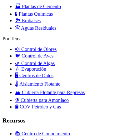
🏭
Plantas de Cemento
🧪
Plantas Químicas
🏞️
Embalses
🚰
Aguas Residuales
Por Tema
💨
Control de Olores
🐦
Control de Aves
🌿
Control de Algas
💧
Evaporación
🖥️
Centros de Datos
🌡️
Aislamiento Flotante
🏔️
Cubierta Flotante para Represas
⚗️
Cubierta para Amoníaco
🛢️
COV Petróleo y Gas
Recursos
📚 Centro de Conocimiento