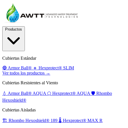
Productos
Cubiertas Estándar
🔵
Armor Ball®
🔹
Hexprotect® SLIM
Ver todos los productos →
Cubiertas Resistentes al Viento
💧
Armor Ball® AQUA
⬡
Hexprotect® AQUA
🛡️
Rhombo
Hexoshield®
Cubiertas Aisladas
🏗️
Rhombo Hexoshield® 189
🌡️
Hexprotect® MAX R