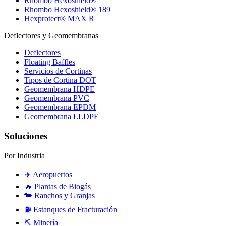
Rhombo Hexoshield®
Rhombo Hexoshield® 189
Hexprotect® MAX R
Deflectores y Geomembranas
Deflectores
Floating Baffles
Servicios de Cortinas
Tipos de Cortina DOT
Geomembrana HDPE
Geomembrana PVC
Geomembrana EPDM
Geomembrana LLDPE
Soluciones
Por Industria
✈️
Aeropuertos
🔥
Plantas de Biogás
🐄
Ranchos y Granjas
⛽
Estanques de Fracturación
⛏️
Minería