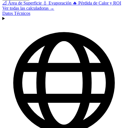
📐
Área de Superficie
💧
Evaporación
🔥
Pérdida de Calor y ROI
Ver todas las calculadoras →
Datos Técnicos