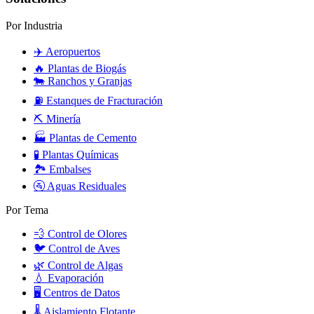
Por Industria
✈️
Aeropuertos
🔥
Plantas de Biogás
🐄
Ranchos y Granjas
⛽
Estanques de Fracturación
⛏️
Minería
🏭
Plantas de Cemento
🧪
Plantas Químicas
🏞️
Embalses
🚰
Aguas Residuales
Por Tema
💨
Control de Olores
🐦
Control de Aves
🌿
Control de Algas
💧
Evaporación
🖥️
Centros de Datos
🌡️
Aislamiento Flotante