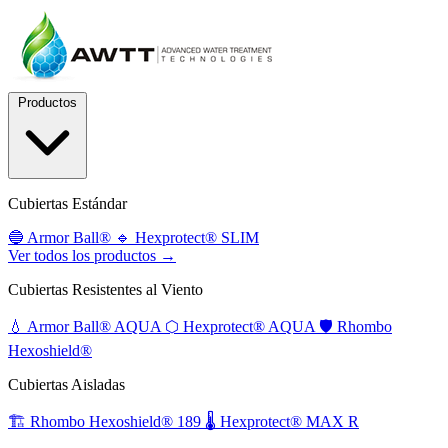
Productos
Cubiertas Estándar
🔵
Armor Ball®
🔹
Hexprotect® SLIM
Ver todos los productos →
Cubiertas Resistentes al Viento
💧
Armor Ball® AQUA
⬡
Hexprotect® AQUA
🛡️
Rhombo
Hexoshield®
Cubiertas Aisladas
🏗️
Rhombo Hexoshield® 189
🌡️
Hexprotect® MAX R