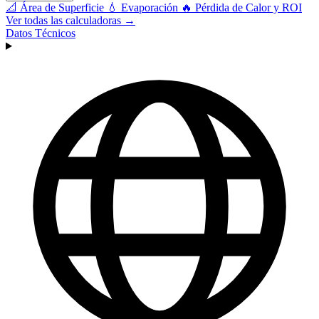
📐
Área de Superficie
💧
Evaporación
🔥
Pérdida de Calor y ROI
Ver todas las calculadoras →
Datos Técnicos