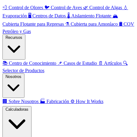
💨
Control de Olores
🐦
Control de Aves
🌿
Control de Algas
💧
Evaporación
🖥️
Centros de Datos
🌡️
Aislamiento Flotante
🏔️
Cubierta Flotante para Represas
⚗️
Cubierta para Amoníaco
🛢️
COV
Petróleo y Gas
Recursos
📚
Centro de Conocimiento
📌
Casos de Estudio
📄
Artículos
🔍
Selector de Productos
Nosotros
🏢
Sobre Nosotros
🏭
Fabricación
⚙️
How It Works
Calculadoras