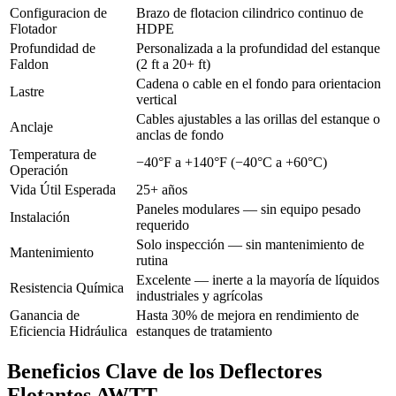
Configuracion de
Brazo de flotacion cilindrico continuo de
Flotador
HDPE
Profundidad de
Personalizada a la profundidad del estanque
Faldon
(2 ft a 20+ ft)
Cadena o cable en el fondo para orientacion
Lastre
vertical
Cables ajustables a las orillas del estanque o
Anclaje
anclas de fondo
Temperatura de
−40°F a +140°F (−40°C a +60°C)
Operación
Vida Útil Esperada
25+ años
Paneles modulares — sin equipo pesado
Instalación
requerido
Solo inspección — sin mantenimiento de
Mantenimiento
rutina
Excelente — inerte a la mayoría de líquidos
Resistencia Química
industriales y agrícolas
Ganancia de
Hasta 30% de mejora en rendimiento de
Eficiencia Hidráulica
estanques de tratamiento
Beneficios Clave de los Deflectores
Flotantes AWTT