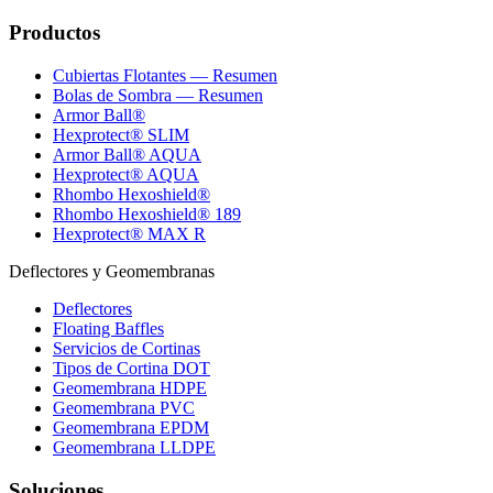
Productos
Cubiertas Flotantes — Resumen
Bolas de Sombra — Resumen
Armor Ball®
Hexprotect® SLIM
Armor Ball® AQUA
Hexprotect® AQUA
Rhombo Hexoshield®
Rhombo Hexoshield® 189
Hexprotect® MAX R
Deflectores y Geomembranas
Deflectores
Floating Baffles
Servicios de Cortinas
Tipos de Cortina DOT
Geomembrana HDPE
Geomembrana PVC
Geomembrana EPDM
Geomembrana LLDPE
Soluciones