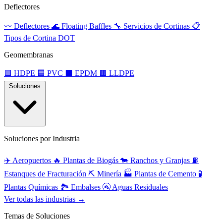
Deflectores
〰️
Deflectores
🌊
Floating Baffles
🔧
Servicios de Cortinas
📋
Tipos de Cortina DOT
Geomembranas
🟩
HDPE
🟦
PVC
⬛
EPDM
🟫
LLDPE
Soluciones
Soluciones por Industria
✈️
Aeropuertos
🔥
Plantas de Biogás
🐄
Ranchos y Granjas
⛽
Estanques de Fracturación
⛏️
Minería
🏭
Plantas de Cemento
🧪
Plantas Químicas
🏞️
Embalses
🚰
Aguas Residuales
Ver todas las industrias →
Temas de Soluciones