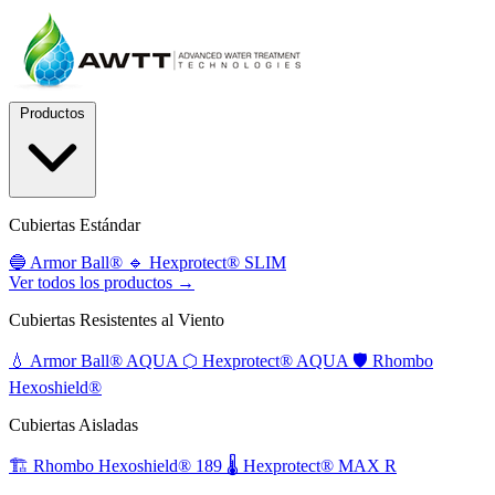
Productos
Cubiertas Estándar
🔵
Armor Ball®
🔹
Hexprotect® SLIM
Ver todos los productos →
Cubiertas Resistentes al Viento
💧
Armor Ball® AQUA
⬡
Hexprotect® AQUA
🛡️
Rhombo
Hexoshield®
Cubiertas Aisladas
🏗️
Rhombo Hexoshield® 189
🌡️
Hexprotect® MAX R