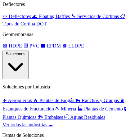
Deflectores
〰️
Deflectores
🌊
Floating Baffles
🔧
Servicios de Cortinas
📋
Tipos de Cortina DOT
Geomembranas
🟩
HDPE
🟦
PVC
⬛
EPDM
🟫
LLDPE
Soluciones
Soluciones por Industria
✈️
Aeropuertos
🔥
Plantas de Biogás
🐄
Ranchos y Granjas
⛽
Estanques de Fracturación
⛏️
Minería
🏭
Plantas de Cemento
🧪
Plantas Químicas
🏞️
Embalses
🚰
Aguas Residuales
Ver todas las industrias →
Temas de Soluciones