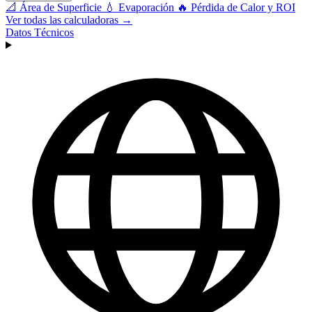
📐
Área de Superficie
💧
Evaporación
🔥
Pérdida de Calor y ROI
Ver todas las calculadoras →
Datos Técnicos