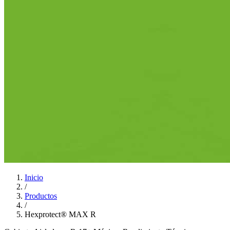
Inicio
/
Productos
/
Hexprotect® MAX R