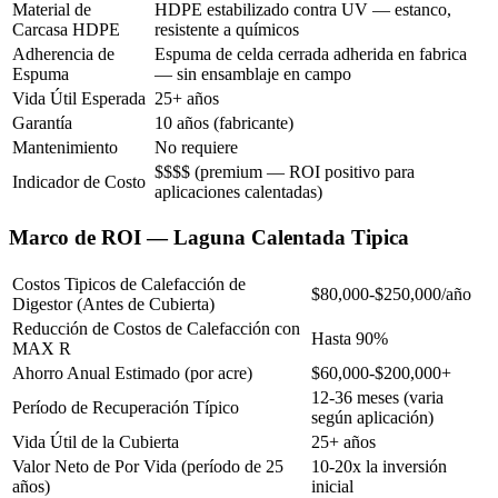
Material de
HDPE estabilizado contra UV — estanco,
Carcasa HDPE
resistente a químicos
Adherencia de
Espuma de celda cerrada adherida en fabrica
Espuma
— sin ensamblaje en campo
Vida Útil Esperada
25+ años
Garantía
10 años (fabricante)
Mantenimiento
No requiere
$$$$ (premium — ROI positivo para
Indicador de Costo
aplicaciones calentadas)
Marco de ROI — Laguna Calentada Tipica
Costos Tipicos de Calefacción de
$80,000-$250,000/año
Digestor (Antes de Cubierta)
Reducción de Costos de Calefacción con
Hasta 90%
MAX R
Ahorro Anual Estimado (por acre)
$60,000-$200,000+
12-36 meses (varia
Período de Recuperación Típico
según aplicación)
Vida Útil de la Cubierta
25+ años
Valor Neto de Por Vida (período de 25
10-20x la inversión
años)
inicial