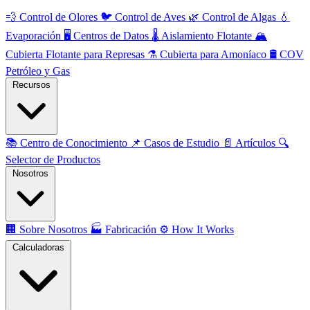
💨
Control de Olores
🐦
Control de Aves
🌿
Control de Algas
💧
Evaporación
🖥️
Centros de Datos
🌡️
Aislamiento Flotante
🏔️
Cubierta Flotante para Represas
⚗️
Cubierta para Amoníaco
🛢️
COV
Petróleo y Gas
Recursos
📚
Centro de Conocimiento
📌
Casos de Estudio
📄
Artículos
🔍
Selector de Productos
Nosotros
🏢
Sobre Nosotros
🏭
Fabricación
⚙️
How It Works
Calculadoras