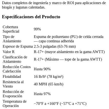
Datos completos de ingeniería y marco de ROI para aplicaciones de
biogás y lagunas calentadas.
Especificaciones del Producto
Cobertura
99%
Superficial
Tipo de
Espuma de poliuretano (PU) de celda cerrada
Aislamiento
— capa continua adherida
Espesor de Espuma
2.5-3 pulgadas (63-76 mm)
Valor R
R-17+ (mayor aislamiento en la gama AWTT)
Clasificación de
R-17+ (Máximo — tope de la gama AWTT)
Aislamiento
Reducción Costos
Hasta 90%
Calefacción
Flotabilidad
16 lb/ft² (78 kg/m²)
Resistencia al
40 MPH (65 km/h)
Viento
Reducción de
Hasta 97%
Evaporación
Temperatura de
−70°F a +160°F (−57°C a +71°C)
Operación