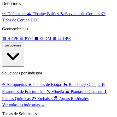
Deflectores
〰️
Deflectores
🌊
Floating Baffles
🔧
Servicios de Cortinas
📋
Tipos de Cortina DOT
Geomembranas
🟩
HDPE
🟦
PVC
⬛
EPDM
🟫
LLDPE
Soluciones
Soluciones por Industria
✈️
Aeropuertos
🔥
Plantas de Biogás
🐄
Ranchos y Granjas
⛽
Estanques de Fracturación
⛏️
Minería
🏭
Plantas de Cemento
🧪
Plantas Químicas
🏞️
Embalses
🚰
Aguas Residuales
Ver todas las industrias →
Temas de Soluciones