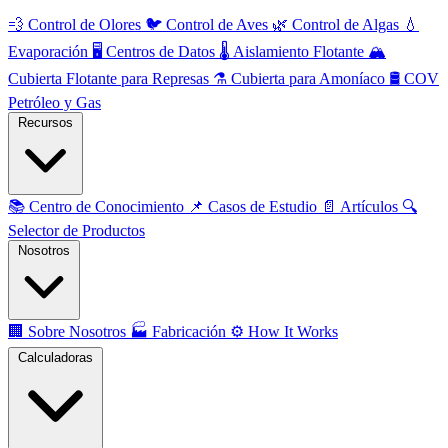
💨
Control de Olores
🐦
Control de Aves
🌿
Control de Algas
💧
Evaporación
🖥️
Centros de Datos
🌡️
Aislamiento Flotante
🏔️
Cubierta Flotante para Represas
⚗️
Cubierta para Amoníaco
🛢️
COV
Petróleo y Gas
Recursos
📚
Centro de Conocimiento
📌
Casos de Estudio
📄
Artículos
🔍
Selector de Productos
Nosotros
🏢
Sobre Nosotros
🏭
Fabricación
⚙️
How It Works
Calculadoras