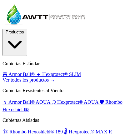
Productos
Cubiertas Estándar
🔵
Armor Ball®
🔹
Hexprotect® SLIM
Ver todos los productos →
Cubiertas Resistentes al Viento
💧
Armor Ball® AQUA
⬡
Hexprotect® AQUA
🛡️
Rhombo
Hexoshield®
Cubiertas Aisladas
🏗️
Rhombo Hexoshield® 189
🌡️
Hexprotect® MAX R