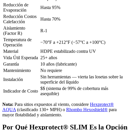
Reducción de
Hasta 95%
Evaporación
Reducción Costos
Hasta 70%
Calefacción
Aislamiento
R-1
(Factor R)
Temperatura de
−70°F a +212°F (−57°C a +100°C)
Operación
Material
HDPE estabilizado contra UV
Vida Útil Esperada
25+ años
Garantía
10 años (fabricante)
Mantenimiento
No requiere
Sin herramientas — vierta las losetas sobre la
Instalación
superficie del líquido
$$ (sistema de 99% de cobertura más
Indicador de Costo
asequible)
Nota:
Para sitios expuestos al viento, considere
Hexprotect®
AQUA
(clasificado 130+ MPH) o
Rhombo Hexoshield®
para
mayor flotabilidad y aislamiento.
Por Qué Hexprotect® SLIM Es la Opción