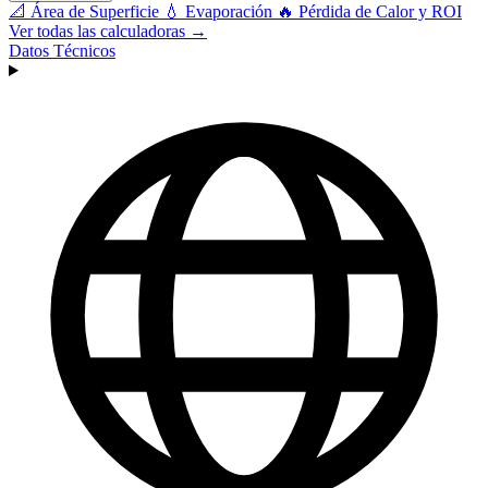
📐
Área de Superficie
💧
Evaporación
🔥
Pérdida de Calor y ROI
Ver todas las calculadoras →
Datos Técnicos