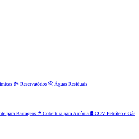
uímicas
🏞️
Reservatórios
🚰
Águas Residuais
nte para Barragens
⚗️
Cobertura para Amônia
🛢️
COV Petróleo e Gás