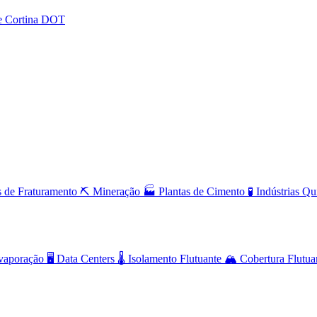
e Cortina DOT
 de Fraturamento
⛏️
Mineração
🏭
Plantas de Cimento
🧪
Indústrias Q
aporação
🖥️
Data Centers
🌡️
Isolamento Flutuante
🏔️
Cobertura Flutua