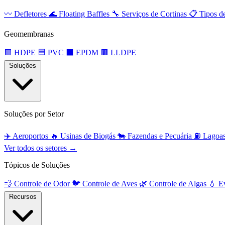
〰️
Defletores
🌊
Floating Baffles
🔧
Serviços de Cortinas
📋
Tipos d
Geomembranas
🟩
HDPE
🟦
PVC
⬛
EPDM
🟫
LLDPE
Soluções
Soluções por Setor
✈️
Aeroportos
🔥
Usinas de Biogás
🐄
Fazendas e Pecuária
⛽
Lagoas
Ver todos os setores →
Tópicos de Soluções
💨
Controle de Odor
🐦
Controle de Aves
🌿
Controle de Algas
💧
Ev
Recursos