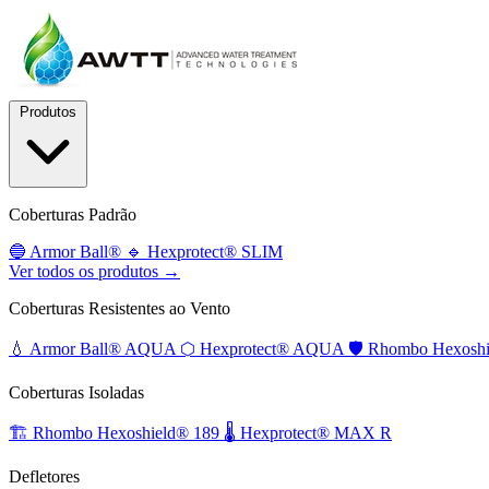
Produtos
Coberturas Padrão
🔵
Armor Ball®
🔹
Hexprotect® SLIM
Ver todos os produtos →
Coberturas Resistentes ao Vento
💧
Armor Ball® AQUA
⬡
Hexprotect® AQUA
🛡️
Rhombo Hexoshi
Coberturas Isoladas
🏗️
Rhombo Hexoshield® 189
🌡️
Hexprotect® MAX R
Defletores