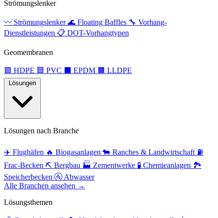
Strömungslenker
〰️
Strömungslenker
🌊
Floating Baffles
🔧
Vorhang-
Dienstleistungen
📋
DOT-Vorhangtypen
Geomembranen
🟩
HDPE
🟦
PVC
⬛
EPDM
🟫
LLDPE
Lösungen
Lösungen nach Branche
✈️
Flughäfen
🔥
Biogasanlagen
🐄
Ranches & Landwirtschaft
⛽
Frac-Becken
⛏️
Bergbau
🏭
Zementwerke
🧪
Chemieanlagen
🏞️
Speicherbecken
🚰
Abwasser
Alle Branchen ansehen →
Lösungsthemen