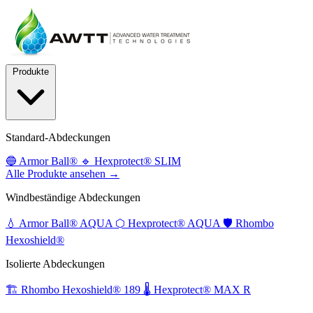
Produkte
Standard-Abdeckungen
🔵
Armor Ball®
🔹
Hexprotect® SLIM
Alle Produkte ansehen →
Windbeständige Abdeckungen
💧
Armor Ball® AQUA
⬡
Hexprotect® AQUA
🛡️
Rhombo
Hexoshield®
Isolierte Abdeckungen
🏗️
Rhombo Hexoshield® 189
🌡️
Hexprotect® MAX R