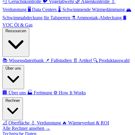
💨
Geruchskontrolle
🐦
Vogelabwehr
🌿
Algenkontrolle
💧
Verdunstung
🖥️
Data Centers
🌡️
Schwimmende Wärmedämmung
🏔️
Schwimmabdeckung für Talsperren
⚗️
Ammoniak-Abdeckung
🛢️
VOC Öl & Gas
Ressourcen
📚
Wissensdatenbank
📌
Fallstudien
📄
Artikel
🔍
Produktauswahl
Über uns
🏢
Über uns
🏭
Fertigung
⚙️
How It Works
Rechner
📐
Oberfläche
💧
Verdunstung
🔥
Wärmeverlust & ROI
Alle Rechner ansehen →
Technische Daten