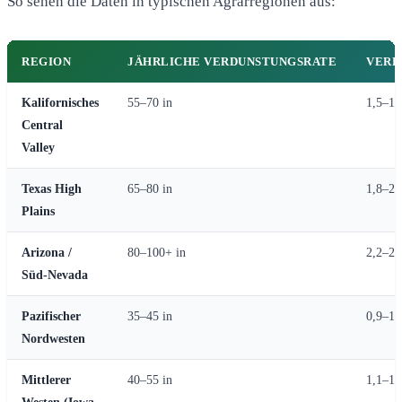
So sehen die Daten in typischen Agrarregionen aus:
REGION
JÄHRLICHE VERDUNSTUNGSRATE
VERL
Kalifornisches
55–70 in
1,5–1,
Central
Valley
Texas High
65–80 in
1,8–2,
Plains
Arizona /
80–100+ in
2,2–2,
Süd-Nevada
Pazifischer
35–45 in
0,9–1,
Nordwesten
Mittlerer
40–55 in
1,1–1,
Westen (Iowa,