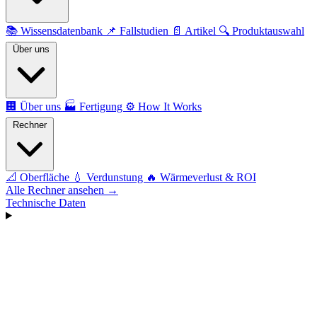
📚
Wissensdatenbank
📌
Fallstudien
📄
Artikel
🔍
Produktauswahl
Über uns
🏢
Über uns
🏭
Fertigung
⚙️
How It Works
Rechner
📐
Oberfläche
💧
Verdunstung
🔥
Wärmeverlust & ROI
Alle Rechner ansehen →
Technische Daten