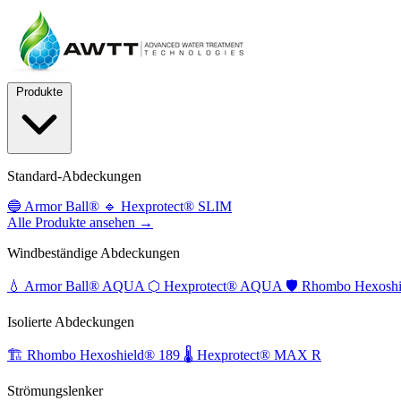
Produkte
Standard-Abdeckungen
🔵
Armor Ball®
🔹
Hexprotect® SLIM
Alle Produkte ansehen →
Windbeständige Abdeckungen
💧
Armor Ball® AQUA
⬡
Hexprotect® AQUA
🛡️
Rhombo Hexoshi
Isolierte Abdeckungen
🏗️
Rhombo Hexoshield® 189
🌡️
Hexprotect® MAX R
Strömungslenker