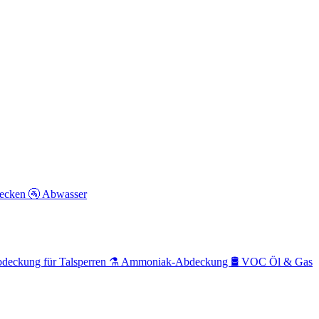
becken
🚰
Abwasser
eckung für Talsperren
⚗️
Ammoniak-Abdeckung
🛢️
VOC Öl & Gas