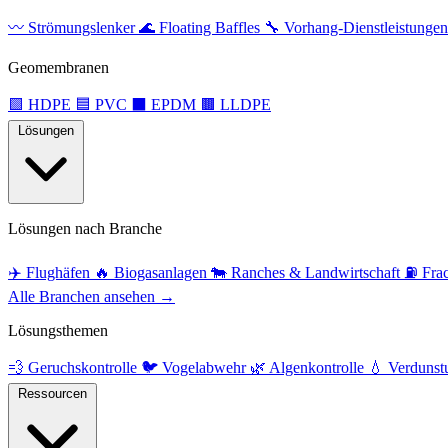
〰️
Strömungslenker
🌊
Floating Baffles
🔧
Vorhang-Dienstleistunge
Geomembranen
🟩
HDPE
🟦
PVC
⬛
EPDM
🟫
LLDPE
Lösungen
Lösungen nach Branche
✈️
Flughäfen
🔥
Biogasanlagen
🐄
Ranches & Landwirtschaft
⛽
Fra
Alle Branchen ansehen →
Lösungsthemen
💨
Geruchskontrolle
🐦
Vogelabwehr
🌿
Algenkontrolle
💧
Verdunst
Ressourcen