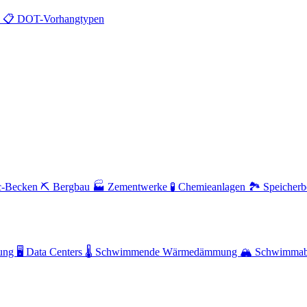
n
📋
DOT-Vorhangtypen
c-Becken
⛏️
Bergbau
🏭
Zementwerke
🧪
Chemieanlagen
🏞️
Speicher
ung
🖥️
Data Centers
🌡️
Schwimmende Wärmedämmung
🏔️
Schwimmabd