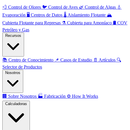
💨
Control de Olores
🐦
Control de Aves
🌿
Control de Algas
💧
Evaporación
🖥️
Centros de Datos
🌡️
Aislamiento Flotante
🏔️
Cubierta Flotante para Represas
⚗️
Cubierta para Amoníaco
🛢️
COV
Petróleo y Gas
Recursos
📚
Centro de Conocimiento
📌
Casos de Estudio
📄
Artículos
🔍
Selector de Productos
Nosotros
🏢
Sobre Nosotros
🏭
Fabricación
⚙️
How It Works
Calculadoras