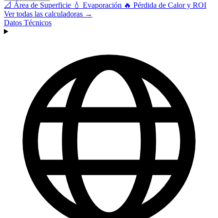
📐
Área de Superficie
💧
Evaporación
🔥
Pérdida de Calor y ROI
Ver todas las calculadoras →
Datos Técnicos