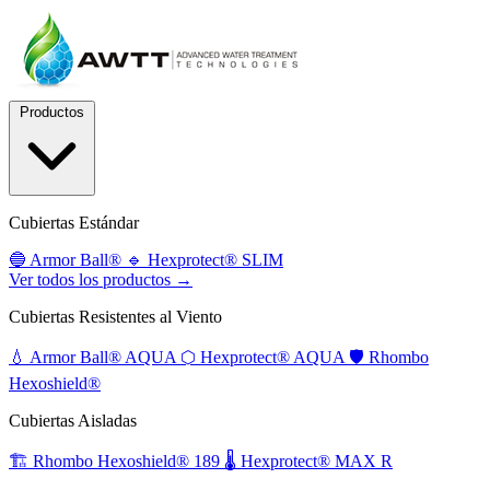
Productos
Cubiertas Estándar
🔵
Armor Ball®
🔹
Hexprotect® SLIM
Ver todos los productos →
Cubiertas Resistentes al Viento
💧
Armor Ball® AQUA
⬡
Hexprotect® AQUA
🛡️
Rhombo
Hexoshield®
Cubiertas Aisladas
🏗️
Rhombo Hexoshield® 189
🌡️
Hexprotect® MAX R