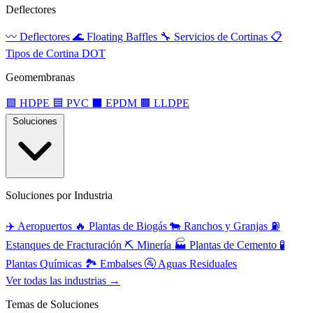
Deflectores
〰️
Deflectores
🌊
Floating Baffles
🔧
Servicios de Cortinas
📋
Tipos de Cortina DOT
Geomembranas
🟩
HDPE
🟦
PVC
⬛
EPDM
🟫
LLDPE
Soluciones
Soluciones por Industria
✈️
Aeropuertos
🔥
Plantas de Biogás
🐄
Ranchos y Granjas
⛽
Estanques de Fracturación
⛏️
Minería
🏭
Plantas de Cemento
🧪
Plantas Químicas
🏞️
Embalses
🚰
Aguas Residuales
Ver todas las industrias →
Temas de Soluciones