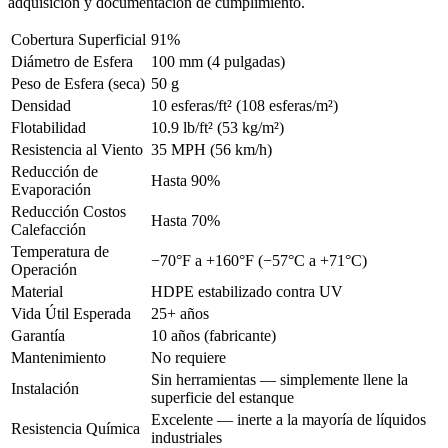
adquisición y documentación de cumplimiento.
Cobertura Superficial
91%
Diámetro de Esfera
100 mm (4 pulgadas)
Peso de Esfera (seca)
50 g
Densidad
10 esferas/ft² (108 esferas/m²)
Flotabilidad
10.9 lb/ft² (53 kg/m²)
Resistencia al Viento
35 MPH (56 km/h)
Reducción de
Hasta 90%
Evaporación
Reducción Costos
Hasta 70%
Calefacción
Temperatura de
−70°F a +160°F (−57°C a +71°C)
Operación
Material
HDPE estabilizado contra UV
Vida Útil Esperada
25+ años
Garantía
10 años (fabricante)
Mantenimiento
No requiere
Sin herramientas — simplemente llene la
Instalación
superficie del estanque
Excelente — inerte a la mayoría de líquidos
Resistencia Química
industriales