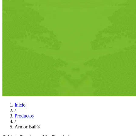
Inicio
/
Productos
/
Armor Ball®