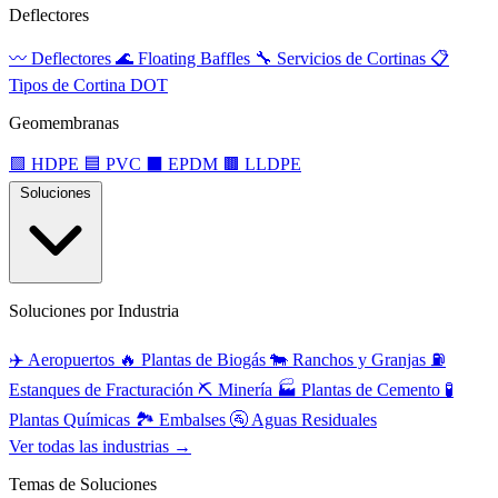
Deflectores
〰️
Deflectores
🌊
Floating Baffles
🔧
Servicios de Cortinas
📋
Tipos de Cortina DOT
Geomembranas
🟩
HDPE
🟦
PVC
⬛
EPDM
🟫
LLDPE
Soluciones
Soluciones por Industria
✈️
Aeropuertos
🔥
Plantas de Biogás
🐄
Ranchos y Granjas
⛽
Estanques de Fracturación
⛏️
Minería
🏭
Plantas de Cemento
🧪
Plantas Químicas
🏞️
Embalses
🚰
Aguas Residuales
Ver todas las industrias →
Temas de Soluciones