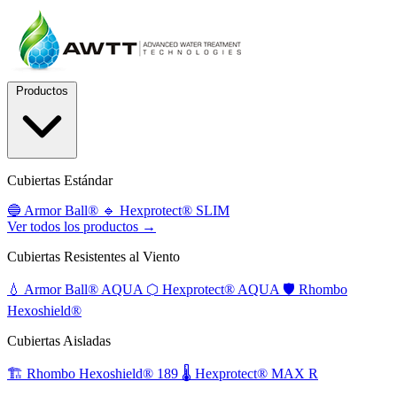
Productos
Cubiertas Estándar
🔵
Armor Ball®
🔹
Hexprotect® SLIM
Ver todos los productos →
Cubiertas Resistentes al Viento
💧
Armor Ball® AQUA
⬡
Hexprotect® AQUA
🛡️
Rhombo
Hexoshield®
Cubiertas Aisladas
🏗️
Rhombo Hexoshield® 189
🌡️
Hexprotect® MAX R