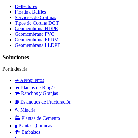
Deflectores
Floating Baffles
Servicios de Cortinas
Tipos de Cortina DOT
Geomembrana HDPE
Geomembrana PVC
Geomembrana EPDM
Geomembrana LLDPE
Soluciones
Por Industria
✈️
Aeropuertos
🔥
Plantas de Biogás
🐄
Ranchos y Granjas
⛽
Estanques de Fracturación
⛏️
Minería
🏭
Plantas de Cemento
🧪
Plantas Químicas
🏞️
Embalses