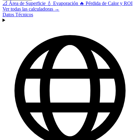
📐
Área de Superficie
💧
Evaporación
🔥
Pérdida de Calor y ROI
Ver todas las calculadoras →
Datos Técnicos