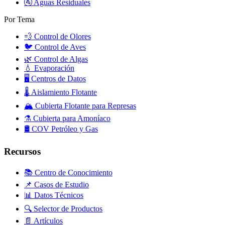
🚰
Aguas Residuales
Por Tema
💨
Control de Olores
🐦
Control de Aves
🌿
Control de Algas
💧
Evaporación
🖥️
Centros de Datos
🌡️
Aislamiento Flotante
🏔️
Cubierta Flotante para Represas
⚗️
Cubierta para Amoníaco
🛢️
COV Petróleo y Gas
Recursos
📚 Centro de Conocimiento
📌 Casos de Estudio
📊 Datos Técnicos
🔍 Selector de Productos
📄 Artículos