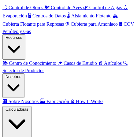
💨
Control de Olores
🐦
Control de Aves
🌿
Control de Algas
💧
Evaporación
🖥️
Centros de Datos
🌡️
Aislamiento Flotante
🏔️
Cubierta Flotante para Represas
⚗️
Cubierta para Amoníaco
🛢️
COV
Petróleo y Gas
Recursos
📚
Centro de Conocimiento
📌
Casos de Estudio
📄
Artículos
🔍
Selector de Productos
Nosotros
🏢
Sobre Nosotros
🏭
Fabricación
⚙️
How It Works
Calculadoras