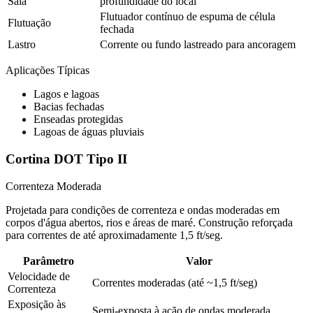
Saia
profundidade do local
Flutuador contínuo de espuma de célula
Flutuação
fechada
Lastro
Corrente ou fundo lastreado para ancoragem
Aplicações Típicas
Lagos e lagoas
Bacias fechadas
Enseadas protegidas
Lagoas de águas pluviais
Cortina DOT Tipo II
Correnteza Moderada
Projetada para condições de correnteza e ondas moderadas em
corpos d'água abertos, rios e áreas de maré. Construção reforçada
para correntes de até aproximadamente 1,5 ft/seg.
Parâmetro
Valor
Velocidade de
Correntes moderadas (até ~1,5 ft/seg)
Correnteza
Exposição às
Semi-exposta à ação de ondas moderada