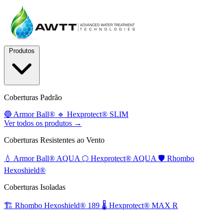
Produtos
Coberturas Padrão
🔵
Armor Ball®
🔹
Hexprotect® SLIM
Ver todos os produtos →
Coberturas Resistentes ao Vento
💧
Armor Ball® AQUA
⬡
Hexprotect® AQUA
🛡️
Rhombo
Hexoshield®
Coberturas Isoladas
🏗️
Rhombo Hexoshield® 189
🌡️
Hexprotect® MAX R