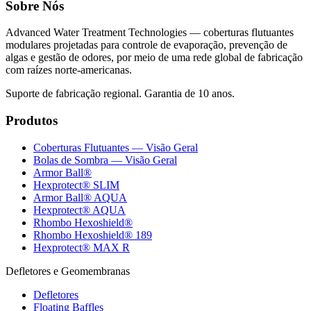
Sobre Nós
Advanced Water Treatment Technologies — coberturas flutuantes
modulares projetadas para controle de evaporação, prevenção de
algas e gestão de odores, por meio de uma rede global de fabricação
com raízes norte-americanas.
Suporte de fabricação regional. Garantia de 10 anos.
Produtos
Coberturas Flutuantes — Visão Geral
Bolas de Sombra — Visão Geral
Armor Ball®
Hexprotect® SLIM
Armor Ball® AQUA
Hexprotect® AQUA
Rhombo Hexoshield®
Rhombo Hexoshield® 189
Hexprotect® MAX R
Defletores e Geomembranas
Defletores
Floating Baffles