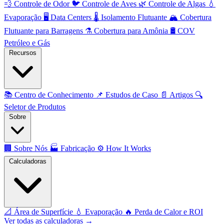
💨
Controle de Odor
🐦
Controle de Aves
🌿
Controle de Algas
💧
Evaporação
🖥️
Data Centers
🌡️
Isolamento Flutuante
🏔️
Cobertura
Flutuante para Barragens
⚗️
Cobertura para Amônia
🛢️
COV
Petróleo e Gás
Recursos
📚
Centro de Conhecimento
📌
Estudos de Caso
📄
Artigos
🔍
Seletor de Produtos
Sobre
🏢
Sobre Nós
🏭
Fabricação
⚙️
How It Works
Calculadoras
📐
Área de Superfície
💧
Evaporação
🔥
Perda de Calor e ROI
Ver todas as calculadoras →