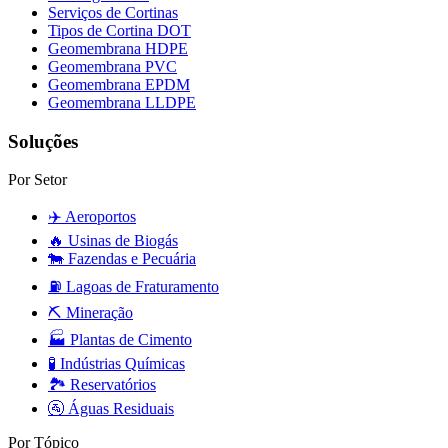
Serviços de Cortinas
Tipos de Cortina DOT
Geomembrana HDPE
Geomembrana PVC
Geomembrana EPDM
Geomembrana LLDPE
Soluções
Por Setor
✈️
Aeroportos
🔥
Usinas de Biogás
🐄
Fazendas e Pecuária
⛽
Lagoas de Fraturamento
⛏️
Mineração
🏭
Plantas de Cimento
🧪
Indústrias Químicas
🏞️
Reservatórios
🚰
Águas Residuais
Por Tópico