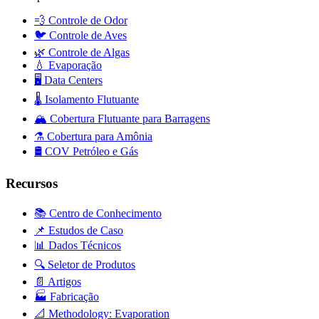
💨
Controle de Odor
🐦
Controle de Aves
🌿
Controle de Algas
💧
Evaporação
🖥️
Data Centers
🌡️
Isolamento Flutuante
🏔️
Cobertura Flutuante para Barragens
⚗️
Cobertura para Amônia
🛢️
COV Petróleo e Gás
Recursos
📚 Centro de Conhecimento
📌 Estudos de Caso
📊 Dados Técnicos
🔍 Seletor de Produtos
📄 Artigos
🏭 Fabricação
📐 Methodology: Evaporation