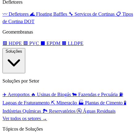
Defletores
〰️
Defletores
🌊
Floating Baffles
🔧
Serviços de Cortinas
📋
Tipos
de Cortina DOT
Geomembranas
🟩
HDPE
🟦
PVC
⬛
EPDM
🟫
LLDPE
Soluções
Soluções por Setor
✈️
Aeroportos
🔥
Usinas de Biogás
🐄
Fazendas e Pecuária
⛽
Lagoas de Fraturamento
⛏️
Mineração
🏭
Plantas de Cimento
🧪
Indústrias Químicas
🏞️
Reservatórios
🚰
Águas Residuais
Ver todos os setores →
Tópicos de Soluções