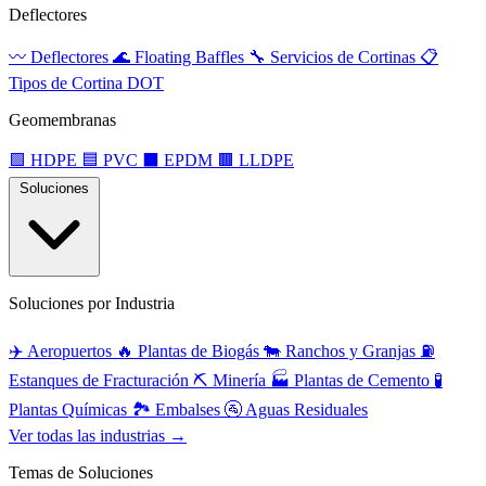
Deflectores
〰️
Deflectores
🌊
Floating Baffles
🔧
Servicios de Cortinas
📋
Tipos de Cortina DOT
Geomembranas
🟩
HDPE
🟦
PVC
⬛
EPDM
🟫
LLDPE
Soluciones
Soluciones por Industria
✈️
Aeropuertos
🔥
Plantas de Biogás
🐄
Ranchos y Granjas
⛽
Estanques de Fracturación
⛏️
Minería
🏭
Plantas de Cemento
🧪
Plantas Químicas
🏞️
Embalses
🚰
Aguas Residuales
Ver todas las industrias →
Temas de Soluciones