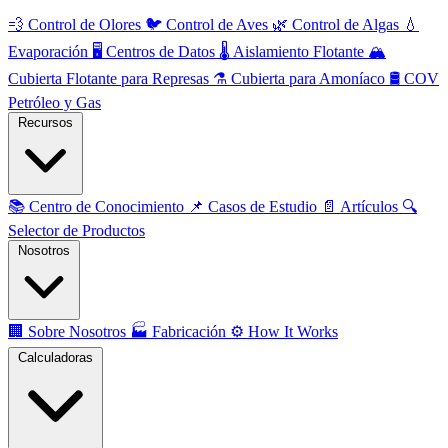
💨
Control de Olores
🐦
Control de Aves
🌿
Control de Algas
💧
Evaporación
🖥️
Centros de Datos
🌡️
Aislamiento Flotante
🏔️
Cubierta Flotante para Represas
⚗️
Cubierta para Amoníaco
🛢️
COV
Petróleo y Gas
Recursos
📚
Centro de Conocimiento
📌
Casos de Estudio
📄
Artículos
🔍
Selector de Productos
Nosotros
🏢
Sobre Nosotros
🏭
Fabricación
⚙️
How It Works
Calculadoras