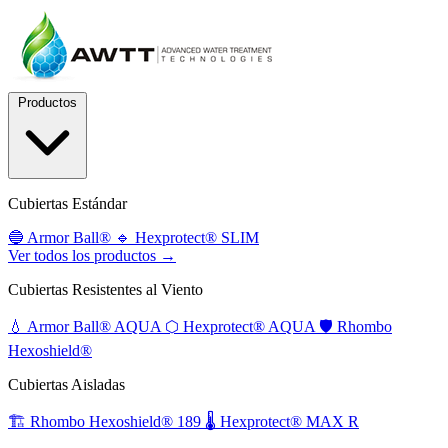
Productos
Cubiertas Estándar
🔵
Armor Ball®
🔹
Hexprotect® SLIM
Ver todos los productos →
Cubiertas Resistentes al Viento
💧
Armor Ball® AQUA
⬡
Hexprotect® AQUA
🛡️
Rhombo
Hexoshield®
Cubiertas Aisladas
🏗️
Rhombo Hexoshield® 189
🌡️
Hexprotect® MAX R