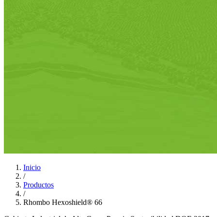
Inicio
/
Productos
/
Rhombo Hexoshield® 66