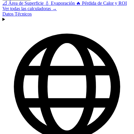
📐
Área de Superficie
💧
Evaporación
🔥
Pérdida de Calor y ROI
Ver todas las calculadoras →
Datos Técnicos