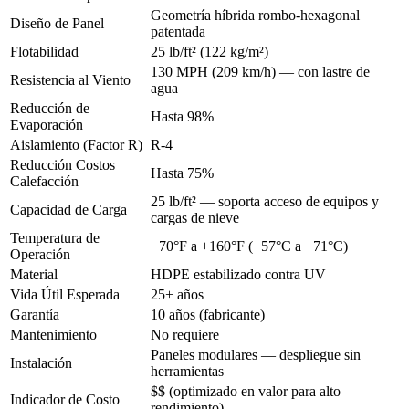
Geometría híbrida rombo-hexagonal
Diseño de Panel
patentada
Flotabilidad
25 lb/ft² (122 kg/m²)
130 MPH (209 km/h) — con lastre de
Resistencia al Viento
agua
Reducción de
Hasta 98%
Evaporación
Aislamiento (Factor R)
R-4
Reducción Costos
Hasta 75%
Calefacción
25 lb/ft² — soporta acceso de equipos y
Capacidad de Carga
cargas de nieve
Temperatura de
−70°F a +160°F (−57°C a +71°C)
Operación
Material
HDPE estabilizado contra UV
Vida Útil Esperada
25+ años
Garantía
10 años (fabricante)
Mantenimiento
No requiere
Paneles modulares — despliegue sin
Instalación
herramientas
$$ (optimizado en valor para alto
Indicador de Costo
rendimiento)