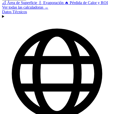
📐
Área de Superficie
💧
Evaporación
🔥
Pérdida de Calor y ROI
Ver todas las calculadoras →
Datos Técnicos