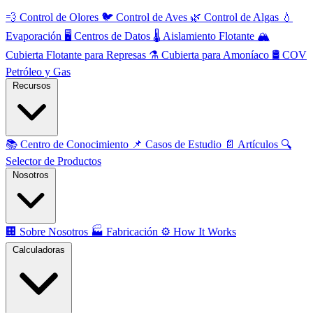
💨
Control de Olores
🐦
Control de Aves
🌿
Control de Algas
💧
Evaporación
🖥️
Centros de Datos
🌡️
Aislamiento Flotante
🏔️
Cubierta Flotante para Represas
⚗️
Cubierta para Amoníaco
🛢️
COV
Petróleo y Gas
Recursos
📚
Centro de Conocimiento
📌
Casos de Estudio
📄
Artículos
🔍
Selector de Productos
Nosotros
🏢
Sobre Nosotros
🏭
Fabricación
⚙️
How It Works
Calculadoras