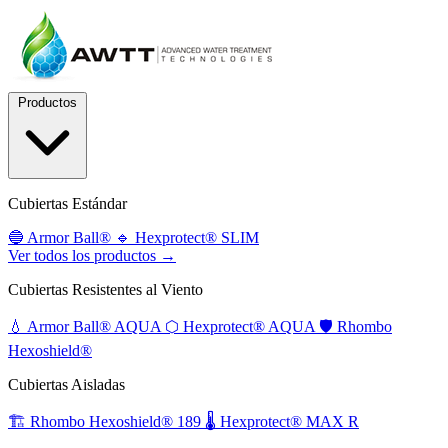
Productos
Cubiertas Estándar
🔵
Armor Ball®
🔹
Hexprotect® SLIM
Ver todos los productos →
Cubiertas Resistentes al Viento
💧
Armor Ball® AQUA
⬡
Hexprotect® AQUA
🛡️
Rhombo
Hexoshield®
Cubiertas Aisladas
🏗️
Rhombo Hexoshield® 189
🌡️
Hexprotect® MAX R