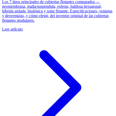
Los 7 tipos principales de cubiertas flotantes comparados —
geomembrana, malla/suspendida, esferas, baldosa hexagonal,
híbrida aislada, biológica y solar flotante. Especificaciones, ventajas
y desventajas, y cómo elegir, del inventor original de las cubiertas
flotantes modulares.
Leer artículo