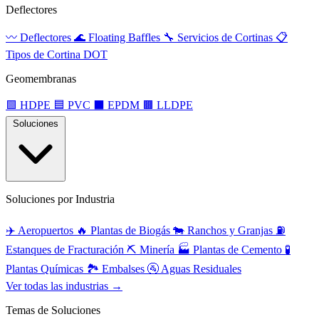
Deflectores
〰️
Deflectores
🌊
Floating Baffles
🔧
Servicios de Cortinas
📋
Tipos de Cortina DOT
Geomembranas
🟩
HDPE
🟦
PVC
⬛
EPDM
🟫
LLDPE
Soluciones
Soluciones por Industria
✈️
Aeropuertos
🔥
Plantas de Biogás
🐄
Ranchos y Granjas
⛽
Estanques de Fracturación
⛏️
Minería
🏭
Plantas de Cemento
🧪
Plantas Químicas
🏞️
Embalses
🚰
Aguas Residuales
Ver todas las industrias →
Temas de Soluciones