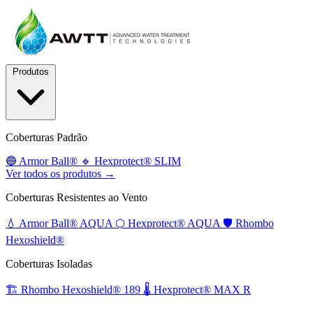
Produtos
Coberturas Padrão
🔵
Armor Ball®
🔹
Hexprotect® SLIM
Ver todos os produtos →
Coberturas Resistentes ao Vento
💧
Armor Ball® AQUA
⬡
Hexprotect® AQUA
🛡️
Rhombo
Hexoshield®
Coberturas Isoladas
🏗️
Rhombo Hexoshield® 189
🌡️
Hexprotect® MAX R