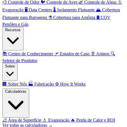
💨
Controle de Odor
🐦
Controle de Aves
🌿
Controle de Algas
💧
Evaporação
🖥️
Data Centers
🌡️
Isolamento Flutuante
🏔️
Cobertura
Flutuante para Barragens
⚗️
Cobertura para Amônia
🛢️
COV
Petróleo e Gás
Recursos
📚
Centro de Conhecimento
📌
Estudos de Caso
📄
Artigos
🔍
Seletor de Produtos
Sobre
🏢
Sobre Nós
🏭
Fabricação
⚙️
How It Works
Calculadoras
📐
Área de Superfície
💧
Evaporação
🔥
Perda de Calor e ROI
Ver todas as calculadoras →