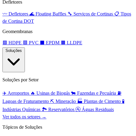
Defletores
〰️
Defletores
🌊
Floating Baffles
🔧
Serviços de Cortinas
📋
Tipos
de Cortina DOT
Geomembranas
🟩
HDPE
🟦
PVC
⬛
EPDM
🟫
LLDPE
Soluções
Soluções por Setor
✈️
Aeroportos
🔥
Usinas de Biogás
🐄
Fazendas e Pecuária
⛽
Lagoas de Fraturamento
⛏️
Mineração
🏭
Plantas de Cimento
🧪
Indústrias Químicas
🏞️
Reservatórios
🚰
Águas Residuais
Ver todos os setores →
Tópicos de Soluções