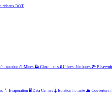
e rideaux DOT
fracturation
⛏️
Mines
🏭
Cimenteries
🧪
Usines chimiques
🏞️
Réservoi
ues
💧
Évaporation
🖥️
Data Centers
🌡️
Isolation flottante
🏔️
Couverture fl