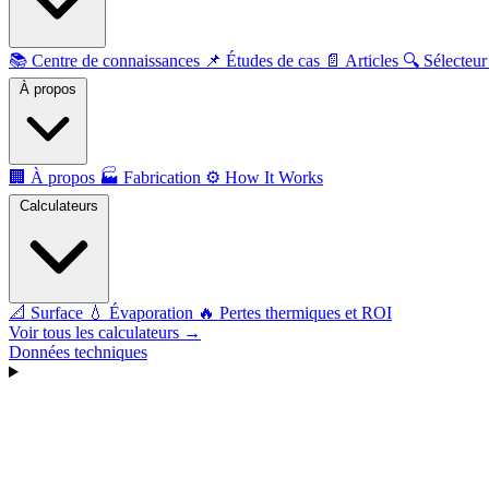
📚
Centre de connaissances
📌
Études de cas
📄
Articles
🔍
Sélecteur
À propos
🏢
À propos
🏭
Fabrication
⚙️
How It Works
Calculateurs
📐
Surface
💧
Évaporation
🔥
Pertes thermiques et ROI
Voir tous les calculateurs →
Données techniques