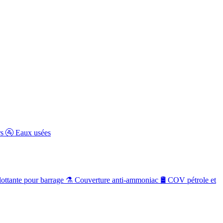
rs
🚰
Eaux usées
ottante pour barrage
⚗️
Couverture anti-ammoniac
🛢️
COV pétrole et