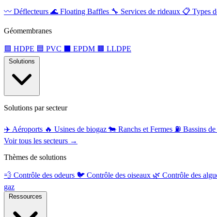
〰️
Déflecteurs
🌊
Floating Baffles
🔧
Services de rideaux
📋
Types d
Géomembranes
🟩
HDPE
🟦
PVC
⬛
EPDM
🟫
LLDPE
Solutions
Solutions par secteur
✈️
Aéroports
🔥
Usines de biogaz
🐄
Ranchs et Fermes
⛽
Bassins de 
Voir tous les secteurs →
Thèmes de solutions
💨
Contrôle des odeurs
🐦
Contrôle des oiseaux
🌿
Contrôle des alg
gaz
Ressources