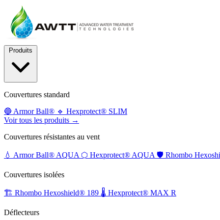
Produits
Couvertures standard
🔵
Armor Ball®
🔹
Hexprotect® SLIM
Voir tous les produits →
Couvertures résistantes au vent
💧
Armor Ball® AQUA
⬡
Hexprotect® AQUA
🛡️
Rhombo Hexoshi
Couvertures isolées
🏗️
Rhombo Hexoshield® 189
🌡️
Hexprotect® MAX R
Déflecteurs