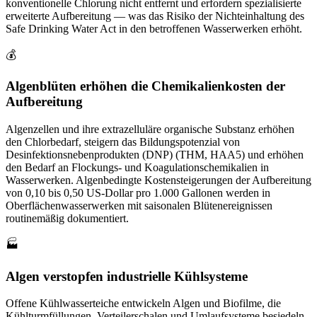
konventionelle Chlorung nicht entfernt und erfordern spezialisierte
erweiterte Aufbereitung — was das Risiko der Nichteinhaltung des
Safe Drinking Water Act in den betroffenen Wasserwerken erhöht.
💰
Algenblüten erhöhen die Chemikalienkosten der
Aufbereitung
Algenzellen und ihre extrazelluläre organische Substanz erhöhen
den Chlorbedarf, steigern das Bildungspotenzial von
Desinfektionsnebenprodukten (DNP) (THM, HAA5) und erhöhen
den Bedarf an Flockungs- und Koagulationschemikalien in
Wasserwerken. Algenbedingte Kostensteigerungen der Aufbereitung
von 0,10 bis 0,50 US-Dollar pro 1.000 Gallonen werden in
Oberflächenwasserwerken mit saisonalen Blütenereignissen
routinemäßig dokumentiert.
🏭
Algen verstopfen industrielle Kühlsysteme
Offene Kühlwasserteiche entwickeln Algen und Biofilme, die
Kühlturmfüllungen, Verteilerschalen und Umlaufsysteme besiedeln