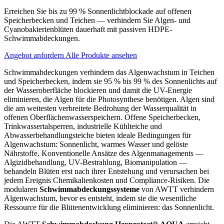
Erreichen Sie bis zu 99 % Sonnenlichtblockade auf offenen
Speicherbecken und Teichen — verhindern Sie Algen- und
Cyanobakterienblüten dauerhaft mit passiven HDPE-
Schwimmabdeckungen.
Angebot anfordern
Alle Produkte ansehen
Schwimmabdeckungen verhindern das Algenwachstum in Teichen
und Speicherbecken, indem sie 95 % bis 99 % des Sonnenlichts auf
der Wasseroberfläche blockieren und damit die UV-Energie
eliminieren, die Algen für die Photosynthese benötigen. Algen sind
die am weitesten verbreitete Bedrohung der Wasserqualität in
offenen Oberflächenwasserspeichern. Offene Speicherbecken,
Trinkwassertalsperren, industrielle Kühlteiche und
Abwasserbehandlungsteiche bieten ideale Bedingungen für
Algenwachstum: Sonnenlicht, warmes Wasser und gelöste
Nährstoffe. Konventionelle Ansätze des Algenmanagements —
Algizidbehandlung, UV-Bestrahlung, Biomanipulation —
behandeln Blüten erst nach ihrer Entstehung und verursachen bei
jedem Ereignis Chemikalienkosten und Compliance-Risiken. Die
modularen
Schwimmabdeckungssysteme
von AWTT verhindern
Algenwachstum, bevor es entsteht, indem sie die wesentliche
Ressource für die Blütenentwicklung eliminieren: das Sonnenlicht.