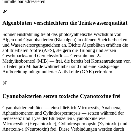
unmittelbar adressieren.
🌿
Algenblüten verschlechtern die Trinkwasserqualität
Sonneneinstrahlung treibt das photosynthetische Wachstum von
Algen und Cyanobakterien (Blaualgen) in offenen Speicherbecken
und Wasserversorgungsteichen an. Dichte Algenblüten erhöhen die
abfiltrierbaren Stoffe (AFS), steigern die Trübung und setzen
Geschmacks- und Geruchsstoffe — Geosmin und 2-
Methylisoborneol (MIB) — frei, die bereits bei Konzentrationen von
5 Teilen pro Milliarde wahrnehmbar sind und eine kostspielige
Aufbereitung mit granulierter Aktivkohle (GAK) erfordern.
☠️
Cyanobakterien setzen toxische Cyanotoxine frei
Cyanobakterienblüten — einschließlich Microcystis, Anabaena,
Aphanizomenon und Cylindrospermopsis — setzen während der
Seneszenz und Lyse der Blütenzellen Cyanotoxine wie
Microcystine (Hepatotoxine), Cylindrospermopsin (Zytotoxin) und
Anatoxin-a (Neurotoxin) frei. Diese Verbindungen werden durch