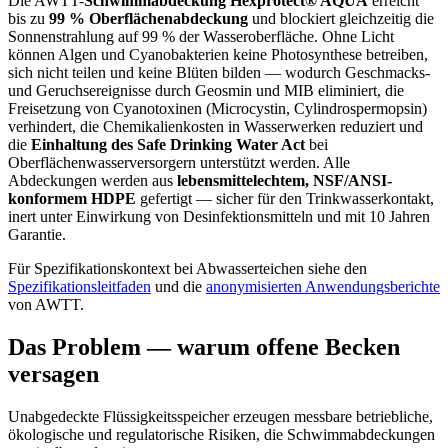
Die AWTT-
Schwimmabdeckung Hexprotect® AQUA
erreicht
bis zu
99 % Oberflächenabdeckung
und blockiert gleichzeitig die
Sonnenstrahlung auf 99 % der Wasseroberfläche. Ohne Licht
können Algen und Cyanobakterien keine Photosynthese betreiben,
sich nicht teilen und keine Blüten bilden — wodurch Geschmacks-
und Geruchsereignisse durch Geosmin und MIB eliminiert, die
Freisetzung von Cyanotoxinen (Microcystin, Cylindrospermopsin)
verhindert, die Chemikalienkosten in Wasserwerken reduziert und
die
Einhaltung des Safe Drinking Water Act
bei
Oberflächenwasserversorgern unterstützt werden. Alle
Abdeckungen werden aus
lebensmittelechtem, NSF/ANSI-
konformem HDPE
gefertigt — sicher für den Trinkwasserkontakt,
inert unter Einwirkung von Desinfektionsmitteln und mit 10 Jahren
Garantie.
Für Spezifikationskontext bei Abwasserteichen siehe den
Spezifikationsleitfaden
und die
anonymisierten Anwendungsberichte
von AWTT.
Das Problem — warum offene Becken
versagen
Unabgedeckte Flüssigkeitsspeicher erzeugen messbare betriebliche,
ökologische und regulatorische Risiken, die Schwimmabdeckungen