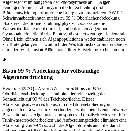
Algenwachstum hängt von der Photosynthese ab — Algen
benötigen Sonnenstrahlung, um die für Zellteilung und
Blütenentwicklung erforderliche Energie zu produzieren. AWTT-
Schwimmabdeckungen mit bis zu 99 % Oberflächenabdeckung
blockieren die Sonnenstrahlung physisch, sodass sie die
Wasseroberfläche nicht erreicht, und entziehen Algen und
Cyanobakterien die für die Photosynthese notwendige Lichtenergie.
Ohne Licht können sich Algenpopulationen weder etablieren noch
zur Blüte gelangen — wodurch der Wachstumsfaktor an der Quelle
eliminiert wird, anstatt Blüten nach ihrer Entstehung zu behandeln.
🌿
Bis zu 99 % Abdeckung für vollständige
Algenunterdrückung
Hexprotect® AQUA von AWTT erreicht bis zu 99 %
Oberflächenabdeckung — und blockiert gleichzeitig das
Sonnenlicht auf 99 % der Teichoberfläche. Dieses
Abdeckungsniveau reicht aus, um die Blütenetablierung in
abgedeckten Gewässern zu verhindern, wobei bereits eine teilweise
Beschattung das Algenwachstumspotenzial drastisch reduziert. Für
Trinkwasserspeicherbecken und Aufbereitungsteiche eliminiert eine
Abdeckung von 99 % sowohl die Algenblüte als auch die damit
verbundenen Risiken durch Geschmack, Geruch und Cyanotoxine.