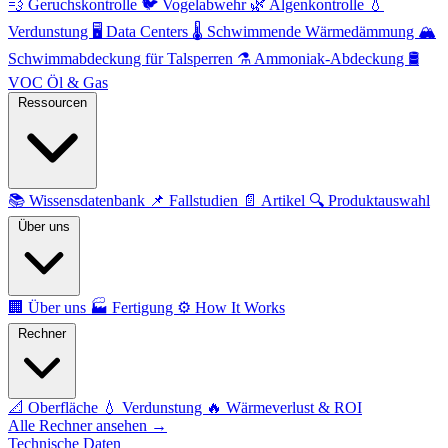
💨
Geruchskontrolle
🐦
Vogelabwehr
🌿
Algenkontrolle
💧
Verdunstung
🖥️
Data Centers
🌡️
Schwimmende Wärmedämmung
🏔️
Schwimmabdeckung für Talsperren
⚗️
Ammoniak-Abdeckung
🛢️
VOC Öl & Gas
Ressourcen
📚
Wissensdatenbank
📌
Fallstudien
📄
Artikel
🔍
Produktauswahl
Über uns
🏢
Über uns
🏭
Fertigung
⚙️
How It Works
Rechner
📐
Oberfläche
💧
Verdunstung
🔥
Wärmeverlust & ROI
Alle Rechner ansehen →
Technische Daten