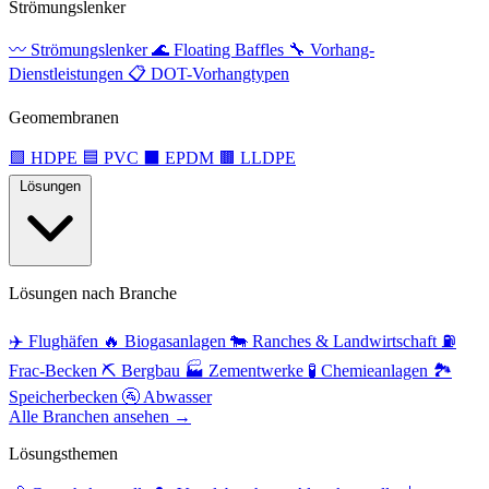
Strömungslenker
〰️
Strömungslenker
🌊
Floating Baffles
🔧
Vorhang-
Dienstleistungen
📋
DOT-Vorhangtypen
Geomembranen
🟩
HDPE
🟦
PVC
⬛
EPDM
🟫
LLDPE
Lösungen
Lösungen nach Branche
✈️
Flughäfen
🔥
Biogasanlagen
🐄
Ranches & Landwirtschaft
⛽
Frac-Becken
⛏️
Bergbau
🏭
Zementwerke
🧪
Chemieanlagen
🏞️
Speicherbecken
🚰
Abwasser
Alle Branchen ansehen →
Lösungsthemen