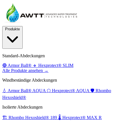
Produkte
Standard-Abdeckungen
🔵
Armor Ball®
🔹
Hexprotect® SLIM
Alle Produkte ansehen →
Windbeständige Abdeckungen
💧
Armor Ball® AQUA
⬡
Hexprotect® AQUA
🛡️
Rhombo
Hexoshield®
Isolierte Abdeckungen
🏗️
Rhombo Hexoshield® 189
🌡️
Hexprotect® MAX R