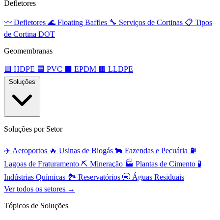
Defletores
〰️
Defletores
🌊
Floating Baffles
🔧
Serviços de Cortinas
📋
Tipos
de Cortina DOT
Geomembranas
🟩
HDPE
🟦
PVC
⬛
EPDM
🟫
LLDPE
Soluções
Soluções por Setor
✈️
Aeroportos
🔥
Usinas de Biogás
🐄
Fazendas e Pecuária
⛽
Lagoas de Fraturamento
⛏️
Mineração
🏭
Plantas de Cimento
🧪
Indústrias Químicas
🏞️
Reservatórios
🚰
Águas Residuais
Ver todos os setores →
Tópicos de Soluções