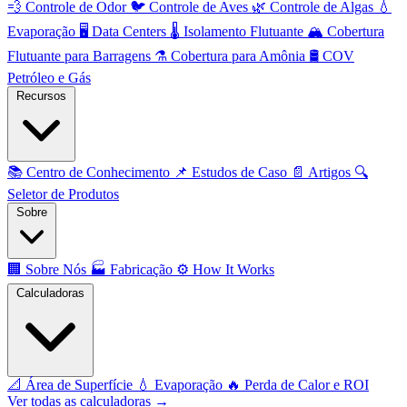
💨
Controle de Odor
🐦
Controle de Aves
🌿
Controle de Algas
💧
Evaporação
🖥️
Data Centers
🌡️
Isolamento Flutuante
🏔️
Cobertura
Flutuante para Barragens
⚗️
Cobertura para Amônia
🛢️
COV
Petróleo e Gás
Recursos
📚
Centro de Conhecimento
📌
Estudos de Caso
📄
Artigos
🔍
Seletor de Produtos
Sobre
🏢
Sobre Nós
🏭
Fabricação
⚙️
How It Works
Calculadoras
📐
Área de Superfície
💧
Evaporação
🔥
Perda de Calor e ROI
Ver todas as calculadoras →