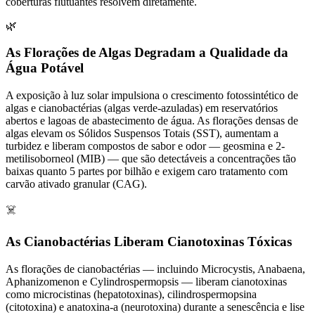
coberturas flutuantes resolvem diretamente.
🌿
As Florações de Algas Degradam a Qualidade da
Água Potável
A exposição à luz solar impulsiona o crescimento fotossintético de
algas e cianobactérias (algas verde-azuladas) em reservatórios
abertos e lagoas de abastecimento de água. As florações densas de
algas elevam os Sólidos Suspensos Totais (SST), aumentam a
turbidez e liberam compostos de sabor e odor — geosmina e 2-
metilisoborneol (MIB) — que são detectáveis a concentrações tão
baixas quanto 5 partes por bilhão e exigem caro tratamento com
carvão ativado granular (CAG).
☠️
As Cianobactérias Liberam Cianotoxinas Tóxicas
As florações de cianobactérias — incluindo Microcystis, Anabaena,
Aphanizomenon e Cylindrospermopsis — liberam cianotoxinas
como microcistinas (hepatotoxinas), cilindrospermopsina
(citotoxina) e anatoxina-a (neurotoxina) durante a senescência e lise