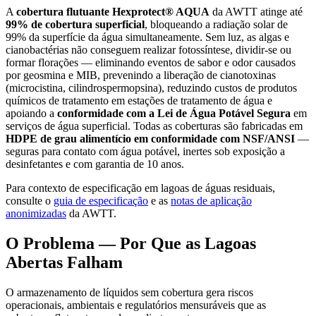
A
cobertura flutuante Hexprotect® AQUA
da AWTT atinge até
99% de cobertura superficial
, bloqueando a radiação solar de
99% da superfície da água simultaneamente. Sem luz, as algas e
cianobactérias não conseguem realizar fotossíntese, dividir-se ou
formar florações — eliminando eventos de sabor e odor causados
por geosmina e MIB, prevenindo a liberação de cianotoxinas
(microcistina, cilindrospermopsina), reduzindo custos de produtos
químicos de tratamento em estações de tratamento de água e
apoiando a
conformidade com a Lei de Água Potável Segura
em
serviços de água superficial. Todas as coberturas são fabricadas em
HDPE de grau alimentício em conformidade com NSF/ANSI
—
seguras para contato com água potável, inertes sob exposição a
desinfetantes e com garantia de 10 anos.
Para contexto de especificação em lagoas de águas residuais,
consulte o
guia de especificação
e as
notas de aplicação
anonimizadas
da AWTT.
O Problema — Por Que as Lagoas
Abertas Falham
O armazenamento de líquidos sem cobertura gera riscos
operacionais, ambientais e regulatórios mensuráveis que as