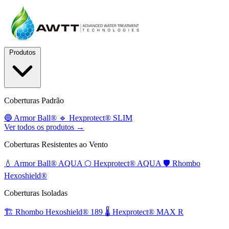
Produtos
Coberturas Padrão
🔵
Armor Ball®
🔹
Hexprotect® SLIM
Ver todos os produtos →
Coberturas Resistentes ao Vento
💧
Armor Ball® AQUA
⬡
Hexprotect® AQUA
🛡️
Rhombo
Hexoshield®
Coberturas Isoladas
🏗️
Rhombo Hexoshield® 189
🌡️
Hexprotect® MAX R