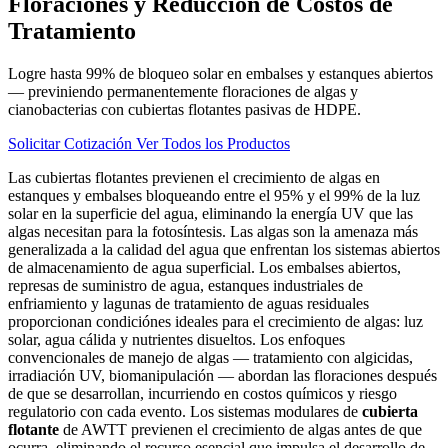
Floraciones y Reducción de Costos de
Tratamiento
Logre hasta 99% de bloqueo solar en embalses y estanques abiertos
— previniendo permanentemente floraciones de algas y
cianobacterias con cubiertas flotantes pasivas de HDPE.
Solicitar Cotización
Ver Todos los Productos
Las cubiertas flotantes previenen el crecimiento de algas en
estanques y embalses bloqueando entre el 95% y el 99% de la luz
solar en la superficie del agua, eliminando la energía UV que las
algas necesitan para la fotosíntesis. Las algas son la amenaza más
generalizada a la calidad del agua que enfrentan los sistemas abiertos
de almacenamiento de agua superficial. Los embalses abiertos,
represas de suministro de agua, estanques industriales de
enfriamiento y lagunas de tratamiento de aguas residuales
proporcionan condiciónes ideales para el crecimiento de algas: luz
solar, agua cálida y nutrientes disueltos. Los enfoques
convencionales de manejo de algas — tratamiento con algicidas,
irradiación UV, biomanipulación — abordan las floraciones después
de que se desarrollan, incurriendo en costos químicos y riesgo
regulatorio con cada evento. Los sistemas modulares de
cubierta
flotante
de AWTT previenen el crecimiento de algas antes de que
ocurra, eliminando el recurso esencial que impulsa el desarrollo de