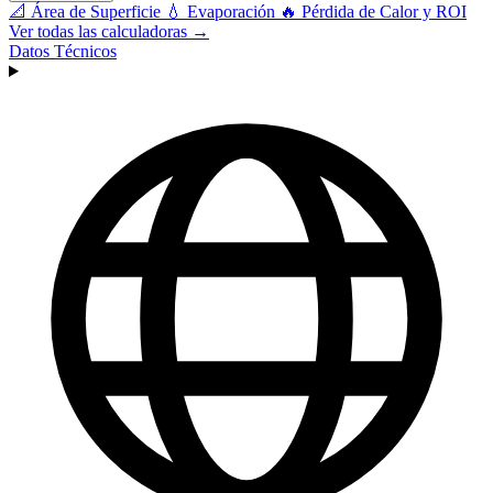
📐
Área de Superficie
💧
Evaporación
🔥
Pérdida de Calor y ROI
Ver todas las calculadoras →
Datos Técnicos