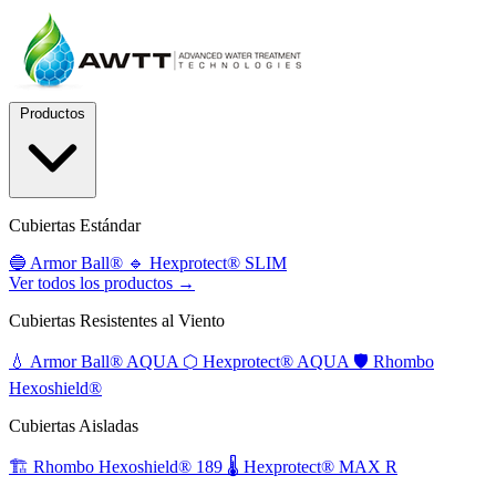
Productos
Cubiertas Estándar
🔵
Armor Ball®
🔹
Hexprotect® SLIM
Ver todos los productos →
Cubiertas Resistentes al Viento
💧
Armor Ball® AQUA
⬡
Hexprotect® AQUA
🛡️
Rhombo
Hexoshield®
Cubiertas Aisladas
🏗️
Rhombo Hexoshield® 189
🌡️
Hexprotect® MAX R