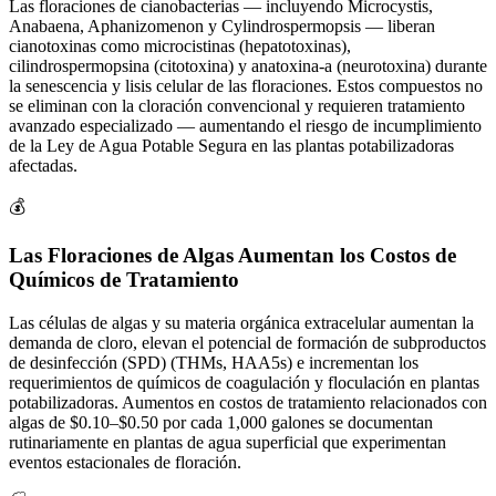
Las floraciones de cianobacterias — incluyendo Microcystis,
Anabaena, Aphanizomenon y Cylindrospermopsis — liberan
cianotoxinas como microcistinas (hepatotoxinas),
cilindrospermopsina (citotoxina) y anatoxina-a (neurotoxina) durante
la senescencia y lisis celular de las floraciones. Estos compuestos no
se eliminan con la cloración convencional y requieren tratamiento
avanzado especializado — aumentando el riesgo de incumplimiento
de la Ley de Agua Potable Segura en las plantas potabilizadoras
afectadas.
💰
Las Floraciones de Algas Aumentan los Costos de
Químicos de Tratamiento
Las células de algas y su materia orgánica extracelular aumentan la
demanda de cloro, elevan el potencial de formación de subproductos
de desinfección (SPD) (THMs, HAA5s) e incrementan los
requerimientos de químicos de coagulación y floculación en plantas
potabilizadoras. Aumentos en costos de tratamiento relacionados con
algas de $0.10–$0.50 por cada 1,000 galones se documentan
rutinariamente en plantas de agua superficial que experimentan
eventos estacionales de floración.