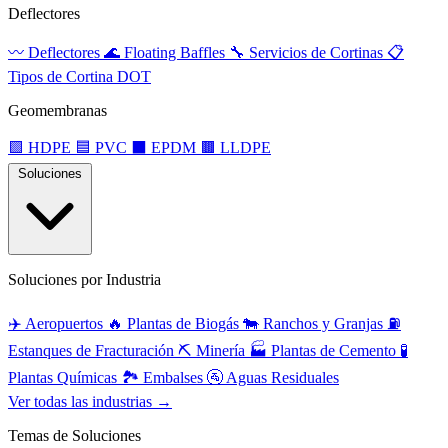
Deflectores
〰️
Deflectores
🌊
Floating Baffles
🔧
Servicios de Cortinas
📋
Tipos de Cortina DOT
Geomembranas
🟩
HDPE
🟦
PVC
⬛
EPDM
🟫
LLDPE
Soluciones
Soluciones por Industria
✈️
Aeropuertos
🔥
Plantas de Biogás
🐄
Ranchos y Granjas
⛽
Estanques de Fracturación
⛏️
Minería
🏭
Plantas de Cemento
🧪
Plantas Químicas
🏞️
Embalses
🚰
Aguas Residuales
Ver todas las industrias →
Temas de Soluciones