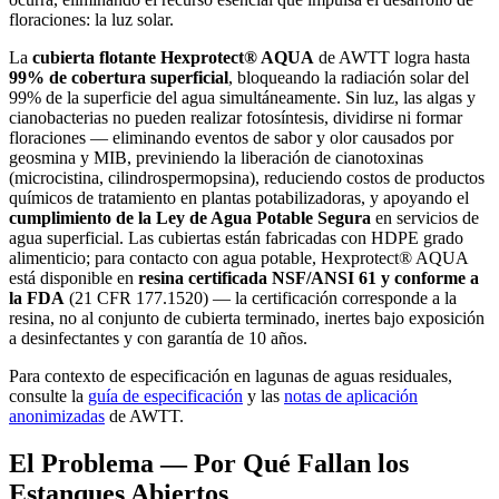
floraciones: la luz solar.
La
cubierta flotante Hexprotect® AQUA
de AWTT logra hasta
99% de cobertura superficial
, bloqueando la radiación solar del
99% de la superficie del agua simultáneamente. Sin luz, las algas y
cianobacterias no pueden realizar fotosíntesis, dividirse ni formar
floraciones — eliminando eventos de sabor y olor causados por
geosmina y MIB, previniendo la liberación de cianotoxinas
(microcistina, cilindrospermopsina), reduciendo costos de productos
químicos de tratamiento en plantas potabilizadoras, y apoyando el
cumplimiento de la Ley de Agua Potable Segura
en servicios de
agua superficial. Las cubiertas están fabricadas con HDPE grado
alimenticio; para contacto con agua potable, Hexprotect® AQUA
está disponible en
resina certificada NSF/ANSI 61 y conforme a
la FDA
(21 CFR 177.1520) — la certificación corresponde a la
resina, no al conjunto de cubierta terminado, inertes bajo exposición
a desinfectantes y con garantía de 10 años.
Para contexto de especificación en lagunas de aguas residuales,
consulte la
guía de especificación
y las
notas de aplicación
anonimizadas
de AWTT.
El Problema — Por Qué Fallan los
Estanques Abiertos