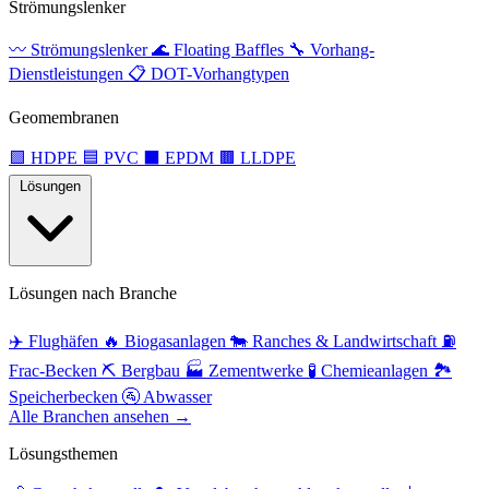
Strömungslenker
〰️
Strömungslenker
🌊
Floating Baffles
🔧
Vorhang-
Dienstleistungen
📋
DOT-Vorhangtypen
Geomembranen
🟩
HDPE
🟦
PVC
⬛
EPDM
🟫
LLDPE
Lösungen
Lösungen nach Branche
✈️
Flughäfen
🔥
Biogasanlagen
🐄
Ranches & Landwirtschaft
⛽
Frac-Becken
⛏️
Bergbau
🏭
Zementwerke
🧪
Chemieanlagen
🏞️
Speicherbecken
🚰
Abwasser
Alle Branchen ansehen →
Lösungsthemen