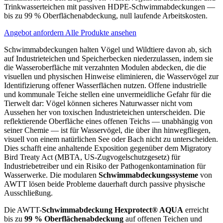
Trinkwasserteichen mit passiven HDPE-Schwimmabdeckungen —
bis zu 99 % Oberflächenabdeckung, null laufende Arbeitskosten.
Angebot anfordern
Alle Produkte ansehen
Schwimmabdeckungen halten Vögel und Wildtiere davon ab, sich
auf Industrieteichen und Speicherbecken niederzulassen, indem sie
die Wasseroberfläche mit verzahnten Modulen abdecken, die die
visuellen und physischen Hinweise eliminieren, die Wasservögel zur
Identifizierung offener Wasserflächen nutzen. Offene industrielle
und kommunale Teiche stellen eine unvermeidliche Gefahr für die
Tierwelt dar: Vögel können sicheres Naturwasser nicht vom
Aussehen her von toxischen Industrieteichen unterscheiden. Die
reflektierende Oberfläche eines offenen Teichs — unabhängig von
seiner Chemie — ist für Wasservögel, die über ihn hinwegfliegen,
visuell von einem natürlichen See oder Bach nicht zu unterscheiden.
Dies schafft eine anhaltende Exposition gegenüber dem Migratory
Bird Treaty Act (MBTA, US-Zugvogelschutzgesetz) für
Industriebetreiber und ein Risiko der Pathogenkontamination für
Wasserwerke. Die modularen
Schwimmabdeckungssysteme
von
AWTT lösen beide Probleme dauerhaft durch passive physische
Ausschließung.
Die AWTT-
Schwimmabdeckung Hexprotect® AQUA
erreicht
bis zu
99 % Oberflächenabdeckung
auf offenen Teichen und