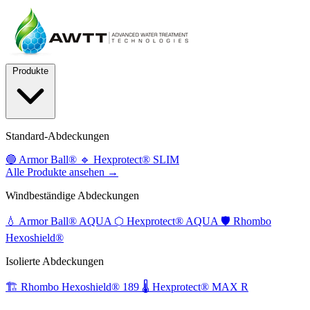
Produkte
Standard-Abdeckungen
🔵
Armor Ball®
🔹
Hexprotect® SLIM
Alle Produkte ansehen →
Windbeständige Abdeckungen
💧
Armor Ball® AQUA
⬡
Hexprotect® AQUA
🛡️
Rhombo
Hexoshield®
Isolierte Abdeckungen
🏗️
Rhombo Hexoshield® 189
🌡️
Hexprotect® MAX R