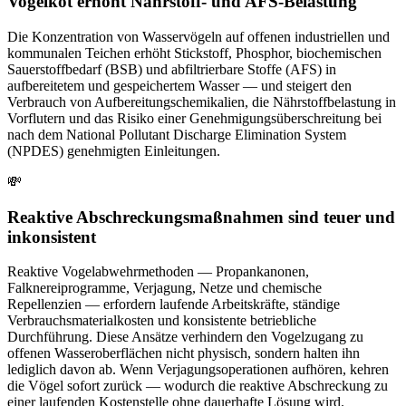
Vogelkot erhöht Nährstoff- und AFS-Belastung
Die Konzentration von Wasservögeln auf offenen industriellen und
kommunalen Teichen erhöht Stickstoff, Phosphor, biochemischen
Sauerstoffbedarf (BSB) und abfiltrierbare Stoffe (AFS) in
aufbereitetem und gespeichertem Wasser — und steigert den
Verbrauch von Aufbereitungschemikalien, die Nährstoffbelastung in
Vorflutern und das Risiko einer Genehmigungsüberschreitung bei
nach dem National Pollutant Discharge Elimination System
(NPDES) genehmigten Einleitungen.
💸
Reaktive Abschreckungsmaßnahmen sind teuer und
inkonsistent
Reaktive Vogelabwehrmethoden — Propankanonen,
Falknereiprogramme, Verjagung, Netze und chemische
Repellenzien — erfordern laufende Arbeitskräfte, ständige
Verbrauchsmaterialkosten und konsistente betriebliche
Durchführung. Diese Ansätze verhindern den Vogelzugang zu
offenen Wasseroberflächen nicht physisch, sondern halten ihn
lediglich davon ab. Wenn Verjagungsoperationen aufhören, kehren
die Vögel sofort zurück — wodurch die reaktive Abschreckung zu
einer laufenden Kostenstelle ohne dauerhafte Lösung wird.