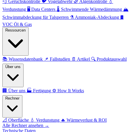
💨
Geruchskontrolle
🐦
Vogelabwehr
🌿
Algenkontrolle
💧
Verdunstung
🖥️
Data Centers
🌡️
Schwimmende Wärmedämmung
🏔️
Schwimmabdeckung für Talsperren
⚗️
Ammoniak-Abdeckung
🛢️
VOC Öl & Gas
Ressourcen
📚
Wissensdatenbank
📌
Fallstudien
📄
Artikel
🔍
Produktauswahl
Über uns
🏢
Über uns
🏭
Fertigung
⚙️
How It Works
Rechner
📐
Oberfläche
💧
Verdunstung
🔥
Wärmeverlust & ROI
Alle Rechner ansehen →
Technische Daten