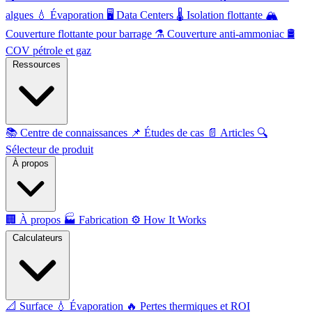
algues
💧
Évaporation
🖥️
Data Centers
🌡️
Isolation flottante
🏔️
Couverture flottante pour barrage
⚗️
Couverture anti-ammoniac
🛢️
COV pétrole et gaz
Ressources
📚
Centre de connaissances
📌
Études de cas
📄
Articles
🔍
Sélecteur de produit
À propos
🏢
À propos
🏭
Fabrication
⚙️
How It Works
Calculateurs
📐
Surface
💧
Évaporation
🔥
Pertes thermiques et ROI