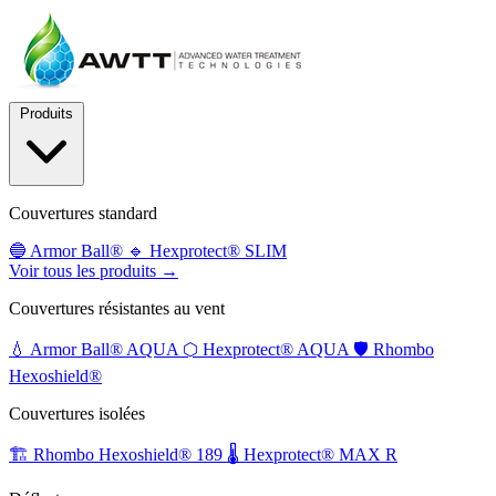
Produits
Couvertures standard
🔵
Armor Ball®
🔹
Hexprotect® SLIM
Voir tous les produits →
Couvertures résistantes au vent
💧
Armor Ball® AQUA
⬡
Hexprotect® AQUA
🛡️
Rhombo
Hexoshield®
Couvertures isolées
🏗️
Rhombo Hexoshield® 189
🌡️
Hexprotect® MAX R