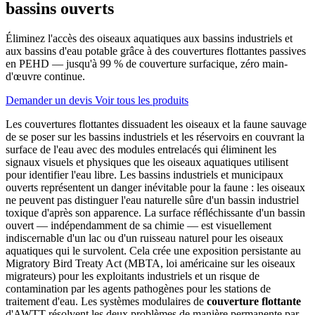
bassins ouverts
Éliminez l'accès des oiseaux aquatiques aux bassins industriels et
aux bassins d'eau potable grâce à des couvertures flottantes passives
en PEHD — jusqu'à 99 % de couverture surfacique, zéro main-
d'œuvre continue.
Demander un devis
Voir tous les produits
Les couvertures flottantes dissuadent les oiseaux et la faune sauvage
de se poser sur les bassins industriels et les réservoirs en couvrant la
surface de l'eau avec des modules entrelacés qui éliminent les
signaux visuels et physiques que les oiseaux aquatiques utilisent
pour identifier l'eau libre. Les bassins industriels et municipaux
ouverts représentent un danger inévitable pour la faune : les oiseaux
ne peuvent pas distinguer l'eau naturelle sûre d'un bassin industriel
toxique d'après son apparence. La surface réfléchissante d'un bassin
ouvert — indépendamment de sa chimie — est visuellement
indiscernable d'un lac ou d'un ruisseau naturel pour les oiseaux
aquatiques qui le survolent. Cela crée une exposition persistante au
Migratory Bird Treaty Act (MBTA, loi américaine sur les oiseaux
migrateurs) pour les exploitants industriels et un risque de
contamination par les agents pathogènes pour les stations de
traitement d'eau. Les systèmes modulaires de
couverture flottante
d'AWTT résolvent les deux problèmes de manière permanente par