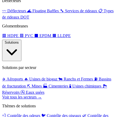
Déflecteurs
〰️
Déflecteurs
🌊
Floating Baffles
🔧
Services de rideaux
📋
Types
de rideaux DOT
Géomembranes
🟩
HDPE
🟦
PVC
⬛
EPDM
🟫
LLDPE
Solutions
Solutions par secteur
✈️
Aéroports
🔥
Usines de biogaz
🐄
Ranchs et Fermes
⛽
Bassins
de fracturation
⛏️
Mines
🏭
Cimenteries
🧪
Usines chimiques
🏞️
Réservoirs
🚰
Eaux usées
Voir tous les secteurs →
Thèmes de solutions
💨
Contrôle des odeurs
🐦
Contrôle des oiseaux
🌿
Contrôle des