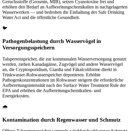
Geruchsstoffe (Geosmin, MIB), setzen Cyanotoxine frei und
erhöhen den Bedarf an Aufbereitungschemikalien in nachgelagerten
Wasserwerken — und bedrohen die Einhaltung des Safe Drinking
Water Act und die öffentliche Gesundheit.
🐦
Pathogenbelastung durch Wasservögel in
Versorgungsspeichern
Talsperrenspeicher, die zur kommunalen Wasserversorgung genutzt
werden, ziehen Kanadagänse, Zugvögel und andere Wasservögel
an, die Cryptosporidium, Giardia und Fäkalcoliforme direkt in
Trinkwasser-Rohwasserspeicher deponieren. Erhöhte
Pathogenkonzentrationen im Rohwasser steigern die erforderliche
Aufbereitungsintensität nach der Surface Water Treatment Rule der
EPA und erhöhen die Aufbereitungschemikalien- und
Energiekosten.
🌧️
Kontamination durch Regenwasser und Schmutz
Offene Talsperrenspeicher sammeln winddurchschlagenen Schmutz,