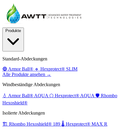
Produkte
Standard-Abdeckungen
🔵
Armor Ball®
🔹
Hexprotect® SLIM
Alle Produkte ansehen →
Windbeständige Abdeckungen
💧
Armor Ball® AQUA
⬡
Hexprotect® AQUA
🛡️
Rhombo
Hexoshield®
Isolierte Abdeckungen
🏗️
Rhombo Hexoshield® 189
🌡️
Hexprotect® MAX R