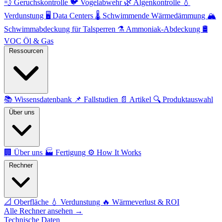
💨
Geruchskontrolle
🐦
Vogelabwehr
🌿
Algenkontrolle
💧
Verdunstung
🖥️
Data Centers
🌡️
Schwimmende Wärmedämmung
🏔️
Schwimmabdeckung für Talsperren
⚗️
Ammoniak-Abdeckung
🛢️
VOC Öl & Gas
Ressourcen
📚
Wissensdatenbank
📌
Fallstudien
📄
Artikel
🔍
Produktauswahl
Über uns
🏢
Über uns
🏭
Fertigung
⚙️
How It Works
Rechner
📐
Oberfläche
💧
Verdunstung
🔥
Wärmeverlust & ROI
Alle Rechner ansehen →
Technische Daten