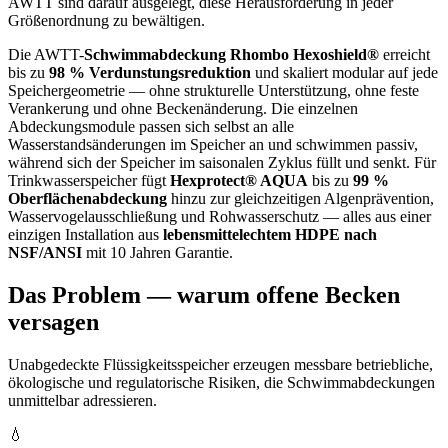
AWTT sind darauf ausgelegt, diese Herausforderung in jeder
Größenordnung zu bewältigen.
Die AWTT-
Schwimmabdeckung Rhombo Hexoshield®
erreicht
bis zu
98 % Verdunstungsreduktion
und skaliert modular auf jede
Speichergeometrie — ohne strukturelle Unterstützung, ohne feste
Verankerung und ohne Beckenänderung. Die einzelnen
Abdeckungsmodule passen sich selbst an alle
Wasserstandsänderungen im Speicher an und schwimmen passiv,
während sich der Speicher im saisonalen Zyklus füllt und senkt. Für
Trinkwasserspeicher fügt
Hexprotect® AQUA
bis zu
99 %
Oberflächenabdeckung
hinzu zur gleichzeitigen Algenprävention,
Wasservogelausschließung und Rohwasserschutz — alles aus einer
einzigen Installation aus
lebensmittelechtem HDPE nach
NSF/ANSI
mit 10 Jahren Garantie.
Das Problem — warum offene Becken
versagen
Unabgedeckte Flüssigkeitsspeicher erzeugen messbare betriebliche,
ökologische und regulatorische Risiken, die Schwimmabdeckungen
unmittelbar adressieren.
💧