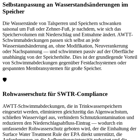
Selbstanpassung an Wasserstandsänderungen im
Speicher
Die Wasserstände von Talsperren und Speichern schwanken
saisonal um Fuß oder Zehner-Fuß, je nachdem, wie sich das
Speichervolumen mit Niederschlag und Entnahme ändert. AWTT-
Schwimmabdeckungen passen sich selbst an jede
Wasserstandsänderung an, ohne Modifikation, Neuverankerung
oder Nachspannung — und schwimmen passiv auf der Oberfläche
unabhängig von der Speicherhöhe. Dies ist der grundlegende Vorteil
von Schwimmabdeckungen gegenüber Festdachsystemen oder
gespannten Membransystemen für große Speicher.
🛡️
Rohwasserschutz für SWTR-Compliance
AWTT-Schwimmabdeckungen, die in Trinkwasserspeichern
eingesetzt werden, eliminieren gleichzeitig das Algenwachstum,
schließen Wasservögel aus, verhindern Schmutzkontamination und
reduzieren den Niederschlagsabfluss-Eintrag — wodurch ein
umfassender Rohwasserschutz geboten wird, der die Einhaltung der
Surface Water Treatment Rule der EPA direkt unterstützt, die
Anforderungen an die Aufbereitungsintensität reduziert und die