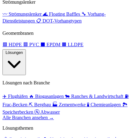
Strömungslenker
〰️
Strömungslenker
🌊
Floating Baffles
🔧
Vorhang-
Dienstleistungen
📋
DOT-Vorhangtypen
Geomembranen
🟩
HDPE
🟦
PVC
⬛
EPDM
🟫
LLDPE
Lösungen
Lösungen nach Branche
✈️
Flughäfen
🔥
Biogasanlagen
🐄
Ranches & Landwirtschaft
⛽
Frac-Becken
⛏️
Bergbau
🏭
Zementwerke
🧪
Chemieanlagen
🏞️
Speicherbecken
🚰
Abwasser
Alle Branchen ansehen →
Lösungsthemen