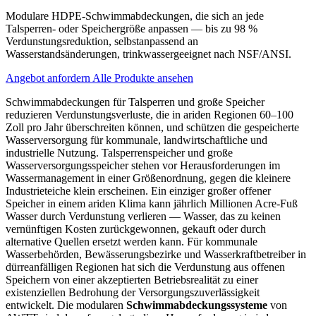
Modulare HDPE-Schwimmabdeckungen, die sich an jede
Talsperren- oder Speichergröße anpassen — bis zu 98 %
Verdunstungsreduktion, selbstanpassend an
Wasserstandsänderungen, trinkwassergeeignet nach NSF/ANSI.
Angebot anfordern
Alle Produkte ansehen
Schwimmabdeckungen für Talsperren und große Speicher
reduzieren Verdunstungsverluste, die in ariden Regionen 60–100
Zoll pro Jahr überschreiten können, und schützen die gespeicherte
Wasserversorgung für kommunale, landwirtschaftliche und
industrielle Nutzung. Talsperrenspeicher und große
Wasserversorgungsspeicher stehen vor Herausforderungen im
Wassermanagement in einer Größenordnung, gegen die kleinere
Industrieteiche klein erscheinen. Ein einziger großer offener
Speicher in einem ariden Klima kann jährlich Millionen Acre-Fuß
Wasser durch Verdunstung verlieren — Wasser, das zu keinen
vernünftigen Kosten zurückgewonnen, gekauft oder durch
alternative Quellen ersetzt werden kann. Für kommunale
Wasserbehörden, Bewässerungsbezirke und Wasserkraftbetreiber in
dürreanfälligen Regionen hat sich die Verdunstung aus offenen
Speichern von einer akzeptierten Betriebsrealität zu einer
existenziellen Bedrohung der Versorgungszuverlässigkeit
entwickelt. Die modularen
Schwimmabdeckungssysteme
von