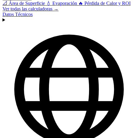
📐
Área de Superficie
💧
Evaporación
🔥
Pérdida de Calor y ROI
Ver todas las calculadoras →
Datos Técnicos