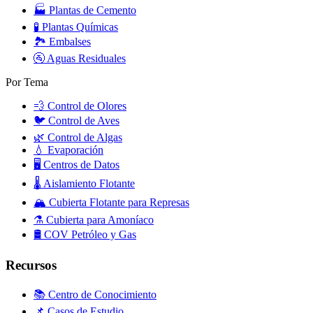
🏭
Plantas de Cemento
🧪
Plantas Químicas
🏞️
Embalses
🚰
Aguas Residuales
Por Tema
💨
Control de Olores
🐦
Control de Aves
🌿
Control de Algas
💧
Evaporación
🖥️
Centros de Datos
🌡️
Aislamiento Flotante
🏔️
Cubierta Flotante para Represas
⚗️
Cubierta para Amoníaco
🛢️
COV Petróleo y Gas
Recursos
📚 Centro de Conocimiento
📌 Casos de Estudio