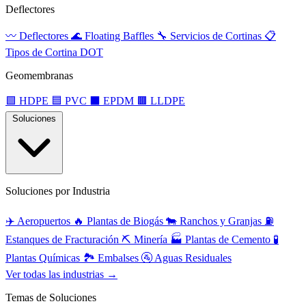
Deflectores
〰️
Deflectores
🌊
Floating Baffles
🔧
Servicios de Cortinas
📋
Tipos de Cortina DOT
Geomembranas
🟩
HDPE
🟦
PVC
⬛
EPDM
🟫
LLDPE
Soluciones
Soluciones por Industria
✈️
Aeropuertos
🔥
Plantas de Biogás
🐄
Ranchos y Granjas
⛽
Estanques de Fracturación
⛏️
Minería
🏭
Plantas de Cemento
🧪
Plantas Químicas
🏞️
Embalses
🚰
Aguas Residuales
Ver todas las industrias →
Temas de Soluciones