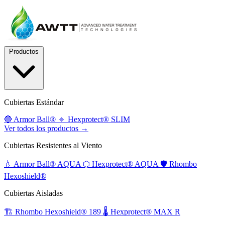
Productos
Cubiertas Estándar
🔵
Armor Ball®
🔹
Hexprotect® SLIM
Ver todos los productos →
Cubiertas Resistentes al Viento
💧
Armor Ball® AQUA
⬡
Hexprotect® AQUA
🛡️
Rhombo
Hexoshield®
Cubiertas Aisladas
🏗️
Rhombo Hexoshield® 189
🌡️
Hexprotect® MAX R