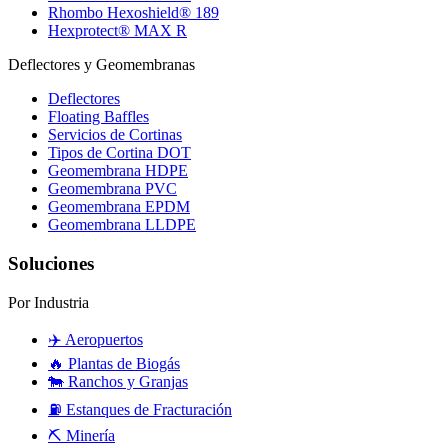
Rhombo Hexoshield® 189
Hexprotect® MAX R
Deflectores y Geomembranas
Deflectores
Floating Baffles
Servicios de Cortinas
Tipos de Cortina DOT
Geomembrana HDPE
Geomembrana PVC
Geomembrana EPDM
Geomembrana LLDPE
Soluciones
Por Industria
✈️
Aeropuertos
🔥
Plantas de Biogás
🐄
Ranchos y Granjas
⛽
Estanques de Fracturación
⛏️
Minería