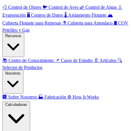
💨
Control de Olores
🐦
Control de Aves
🌿
Control de Algas
💧
Evaporación
🖥️
Centros de Datos
🌡️
Aislamiento Flotante
🏔️
Cubierta Flotante para Represas
⚗️
Cubierta para Amoníaco
🛢️
COV
Petróleo y Gas
Recursos
📚
Centro de Conocimiento
📌
Casos de Estudio
📄
Artículos
🔍
Selector de Productos
Nosotros
🏢
Sobre Nosotros
🏭
Fabricación
⚙️
How It Works
Calculadoras