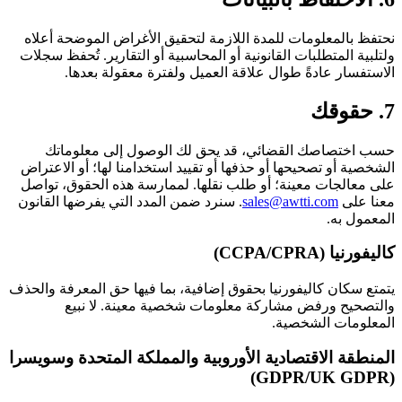
نحتفظ بالمعلومات للمدة اللازمة لتحقيق الأغراض الموضحة أعلاه
ولتلبية المتطلبات القانونية أو المحاسبية أو التقارير. تُحفظ سجلات
الاستفسار عادةً طوال علاقة العميل ولفترة معقولة بعدها.
7. حقوقك
حسب اختصاصك القضائي، قد يحق لك الوصول إلى معلوماتك
الشخصية أو تصحيحها أو حذفها أو تقييد استخدامنا لها؛ أو الاعتراض
على معالجات معينة؛ أو طلب نقلها. لممارسة هذه الحقوق، تواصل
معنا على
sales@awtti.com
. سنرد ضمن المدد التي يفرضها القانون
المعمول به.
كاليفورنيا (CCPA/CPRA)
يتمتع سكان كاليفورنيا بحقوق إضافية، بما فيها حق المعرفة والحذف
والتصحيح ورفض مشاركة معلومات شخصية معينة. لا نبيع
المعلومات الشخصية.
المنطقة الاقتصادية الأوروبية والمملكة المتحدة وسويسرا
(GDPR/UK GDPR)