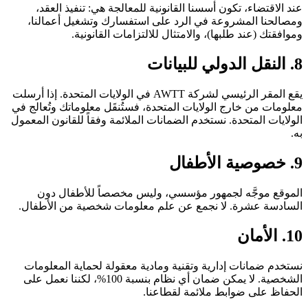
عند الاقتضاء، تكون أسسنا القانونية للمعالجة هي: تنفيذ العقد،
ومصالحنا المشروعة في الرد على استفسارك وتشغيل أعمالنا،
وموافقتك (عند طلبها)، والامتثال للالتزامات القانونية.
8. النقل الدولي للبيانات
يقع المقر الرئيسي لشركة AWTT في الولايات المتحدة. إذا أرسلت
معلومات من خارج الولايات المتحدة، فستُنقَل معلوماتك وتُعالج في
الولايات المتحدة. نستخدم الضمانات الملائمة وفقاً للقانون المعمول
به.
9. خصوصية الأطفال
الموقع موجَّه لجمهور مؤسسي، وليس مخصصاً للأطفال دون
السادسة عشرة. لا نجمع عن علم معلومات شخصية من الأطفال.
10. الأمان
نستخدم ضمانات إدارية وتقنية ومادية معقولة لحماية المعلومات
الشخصية. لا يمكن ضمان أي نظام بنسبة 100%، لكننا نعمل على
الحفاظ على ضوابط ملائمة لقطاعنا.