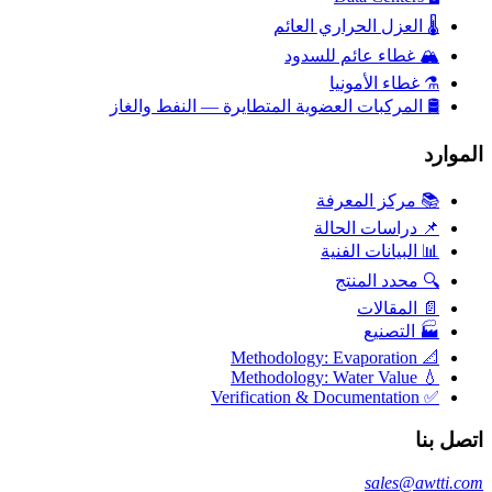
🌡️
العزل الحراري العائم
🏔️
غطاء عائم للسدود
⚗️
غطاء الأمونيا
🛢️
المركبات العضوية المتطايرة — النفط والغاز
الموارد
📚 مركز المعرفة
📌 دراسات الحالة
📊 البيانات الفنية
🔍 محدد المنتج
📄 المقالات
🏭 التصنيع
📐 Methodology: Evaporation
💧 Methodology: Water Value
✅ Verification & Documentation
اتصل بنا
sales@awtti.com