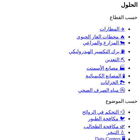
الحلول
حسب القطاع
✈️
المطارات
🔥
محطات الغاز الحيوي
🐄
المزارع والمراعي
⛽
برك التكسير الهيدروليكي
⛏️
التعدين
🏭
مصانع الأسمنت
🧪
المصانع الكيميائية
🏞️
الخزانات
🚰
مياه الصرف الصحي
حسب الموضوع
💨
التحكم في الروائح
🐦
مكافحة الطيور
🌿
مكافحة الطحالب
💧
التبخر
Data Centers
🖥️