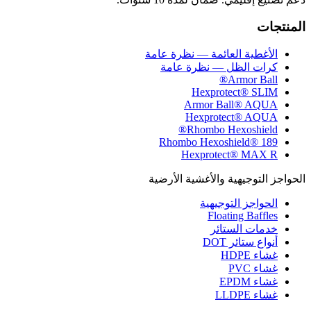
المنتجات
الأغطية العائمة — نظرة عامة
كرات الظل — نظرة عامة
Armor Ball®
Hexprotect® SLIM
Armor Ball® AQUA
Hexprotect® AQUA
Rhombo Hexoshield®
Rhombo Hexoshield® 189
Hexprotect® MAX R
الحواجز التوجيهية والأغشية الأرضية
الحواجز التوجيهية
Floating Baffles
خدمات الستائر
أنواع ستائر DOT
غشاء HDPE
غشاء PVC
غشاء EPDM
غشاء LLDPE