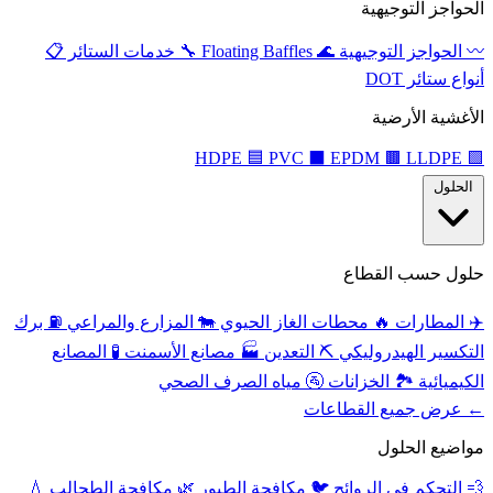
الحواجز التوجيهية
〰️
الحواجز التوجيهية
🌊
Floating Baffles
🔧
خدمات الستائر
📋
أنواع ستائر DOT
الأغشية الأرضية
🟦
PVC
⬛
EPDM
🟫
LLDPE
HDPE
🟩
الحلول
حلول حسب القطاع
✈️
المطارات
🔥
محطات الغاز الحيوي
🐄
المزارع والمراعي
⛽
برك
التكسير الهيدروليكي
⛏️
التعدين
🏭
مصانع الأسمنت
🧪
المصانع
الكيميائية
🏞️
الخزانات
🚰
مياه الصرف الصحي
← عرض جميع القطاعات
مواضيع الحلول
💨
التحكم في الروائح
🐦
مكافحة الطيور
🌿
مكافحة الطحالب
💧