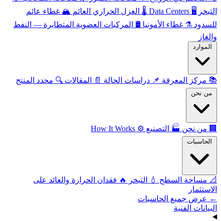
التبخر
🖥️
Data Centers
🌡️
العزل الحراري العائم
🏔️
غطاء عائم
للسدود
⚗️
غطاء الأمونيا
🛢️
المركبات العضوية المتطايرة — النفط
والغاز
الموارد
📚
مركز المعرفة
📌
دراسات الحالة
📄
المقالات
🔍
محدد المنتج
من نحن
🏢
من نحن
🏭
التصنيع
⚙️
How It Works
الحاسبات
📐
مساحة السطح
💧
التبخر
🔥
فقدان الحرارة والعائد على
الاستثمار
← عرض جميع الحاسبات
البيانات الفنية