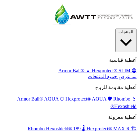
المنتجات
أغطية قياسية
🔹
Hexprotect® SLIM
Armor Ball®
🔵
← عرض جميع المنتجات
أغطية مقاومة للرياح
⬡
Hexprotect® AQUA
🛡️
Rhombo
Armor Ball® AQUA
💧
Hexoshield®
أغطية معزولة
🌡️
Hexprotect® MAX R
Rhombo Hexoshield® 189
🏗️