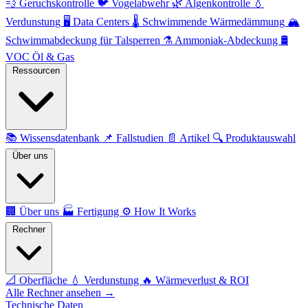
💨
Geruchskontrolle
🐦
Vogelabwehr
🌿
Algenkontrolle
💧
Verdunstung
🖥️
Data Centers
🌡️
Schwimmende Wärmedämmung
🏔️
Schwimmabdeckung für Talsperren
⚗️
Ammoniak-Abdeckung
🛢️
VOC Öl & Gas
Ressourcen
📚
Wissensdatenbank
📌
Fallstudien
📄
Artikel
🔍
Produktauswahl
Über uns
🏢
Über uns
🏭
Fertigung
⚙️
How It Works
Rechner
📐
Oberfläche
💧
Verdunstung
🔥
Wärmeverlust & ROI
Alle Rechner ansehen →
Technische Daten