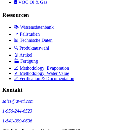
🛢️
VOC Öl & Gas
Ressourcen
📚 Wissensdatenbank
📌 Fallstudien
📊 Technische Daten
🔍 Produktauswahl
📄 Artikel
🏭 Fertigung
📐 Methodology: Evaporation
💧 Methodology: Water Value
✅ Verification & Documentation
Kontakt
sales@awtti.com
1-956-244-6523
1-541-399-0636