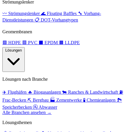
Strömungslenker
〰️
Strömungslenker
🌊
Floating Baffles
🔧
Vorhang-
Dienstleistungen
📋
DOT-Vorhangtypen
Geomembranen
🟩
HDPE
🟦
PVC
⬛
EPDM
🟫
LLDPE
Lösungen
Lösungen nach Branche
✈️
Flughäfen
🔥
Biogasanlagen
🐄
Ranches & Landwirtschaft
⛽
Frac-Becken
⛏️
Bergbau
🏭
Zementwerke
🧪
Chemieanlagen
🏞️
Speicherbecken
🚰
Abwasser
Alle Branchen ansehen →
Lösungsthemen