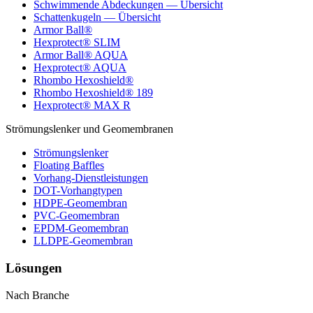
Schwimmende Abdeckungen — Übersicht
Schattenkugeln — Übersicht
Armor Ball®
Hexprotect® SLIM
Armor Ball® AQUA
Hexprotect® AQUA
Rhombo Hexoshield®
Rhombo Hexoshield® 189
Hexprotect® MAX R
Strömungslenker und Geomembranen
Strömungslenker
Floating Baffles
Vorhang-Dienstleistungen
DOT-Vorhangtypen
HDPE-Geomembran
PVC-Geomembran
EPDM-Geomembran
LLDPE-Geomembran
Lösungen
Nach Branche