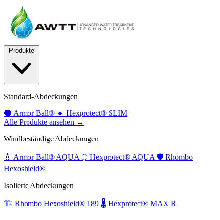
Produkte
Standard-Abdeckungen
🔵
Armor Ball®
🔹
Hexprotect® SLIM
Alle Produkte ansehen →
Windbeständige Abdeckungen
💧
Armor Ball® AQUA
⬡
Hexprotect® AQUA
🛡️
Rhombo
Hexoshield®
Isolierte Abdeckungen
🏗️
Rhombo Hexoshield® 189
🌡️
Hexprotect® MAX R