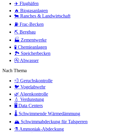
✈️
Flughäfen
🔥
Biogasanlagen
🐄
Ranches & Landwirtschaft
⛽
Frac-Becken
⛏️
Bergbau
🏭
Zementwerke
🧪
Chemieanlagen
🏞️
Speicherbecken
🚰
Abwasser
Nach Thema
💨
Geruchskontrolle
🐦
Vogelabwehr
🌿
Algenkontrolle
💧
Verdunstung
🖥️
Data Centers
🌡️
Schwimmende Wärmedämmung
🏔️
Schwimmabdeckung für Talsperren
⚗️
Ammoniak-Abdeckung