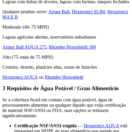
Lagoas com linhas de árvores, lagoas com bermas, tanques fechados
Qualquer produto serve:
Armor Ball
,
Hexprotect SLIM
,
Hexprotect
MAX R
Moderado (40–75 MPH)
Lagoas agrícolas abertas, reservatórios suburbanos
Armor Ball AQUA 275
,
Rhombo Hexoshield 189
Alto (75–mais de 75 MPH)
Costeiro, deserto, planícies altas, zonas de furacões
Hexprotect AQUA
ou
Rhombo Hexoshield
3
Requisitos de Água Potável / Grau Alimentício
Se a cobertura ficará em contato com água potável, água de
processamento alimentar ou qualquer líquido que exija certificação
de material NSF/ANSI ou FDA, suas opções se reduzem
significativamente.
Certificação NSF/ANSI exigida
—
Hexprotect AQUA
está
disponível em HDPE de grau alimentício que atende aos