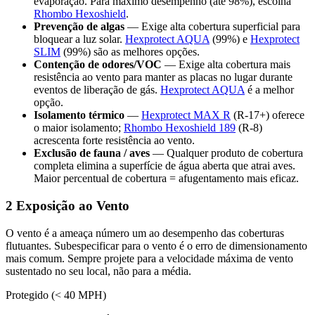
evaporação. Para máximo desempenho (até 98%), escolha
Rhombo Hexoshield
.
Prevenção de algas
— Exige alta cobertura superficial para
bloquear a luz solar.
Hexprotect AQUA
(99%) e
Hexprotect
SLIM
(99%) são as melhores opções.
Contenção de odores/VOC
— Exige alta cobertura mais
resistência ao vento para manter as placas no lugar durante
eventos de liberação de gás.
Hexprotect AQUA
é a melhor
opção.
Isolamento térmico
—
Hexprotect MAX R
(R-17+) oferece
o maior isolamento;
Rhombo Hexoshield 189
(R-8)
acrescenta forte resistência ao vento.
Exclusão de fauna / aves
— Qualquer produto de cobertura
completa elimina a superfície de água aberta que atrai aves.
Maior percentual de cobertura = afugentamento mais eficaz.
2
Exposição ao Vento
O vento é a ameaça número um ao desempenho das coberturas
flutuantes. Subespecificar para o vento é o erro de dimensionamento
mais comum. Sempre projete para a velocidade máxima de vento
sustentado no seu local, não para a média.
Protegido (< 40 MPH)