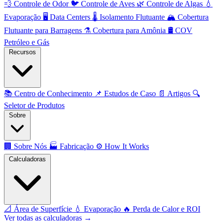
💨
Controle de Odor
🐦
Controle de Aves
🌿
Controle de Algas
💧
Evaporação
🖥️
Data Centers
🌡️
Isolamento Flutuante
🏔️
Cobertura
Flutuante para Barragens
⚗️
Cobertura para Amônia
🛢️
COV
Petróleo e Gás
Recursos
📚
Centro de Conhecimento
📌
Estudos de Caso
📄
Artigos
🔍
Seletor de Produtos
Sobre
🏢
Sobre Nós
🏭
Fabricação
⚙️
How It Works
Calculadoras
📐
Área de Superfície
💧
Evaporação
🔥
Perda de Calor e ROI
Ver todas as calculadoras →