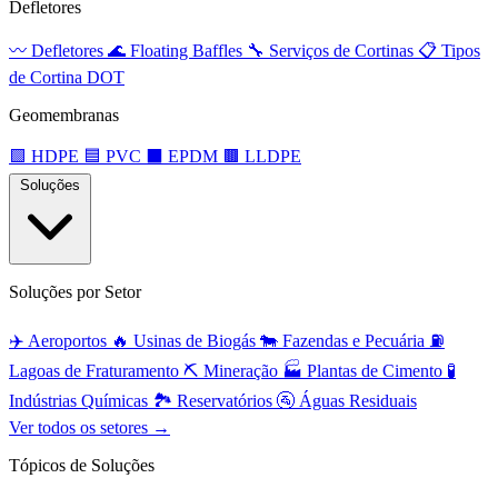
Defletores
〰️
Defletores
🌊
Floating Baffles
🔧
Serviços de Cortinas
📋
Tipos
de Cortina DOT
Geomembranas
🟩
HDPE
🟦
PVC
⬛
EPDM
🟫
LLDPE
Soluções
Soluções por Setor
✈️
Aeroportos
🔥
Usinas de Biogás
🐄
Fazendas e Pecuária
⛽
Lagoas de Fraturamento
⛏️
Mineração
🏭
Plantas de Cimento
🧪
Indústrias Químicas
🏞️
Reservatórios
🚰
Águas Residuais
Ver todos os setores →
Tópicos de Soluções