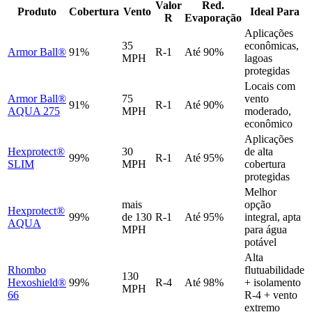
Valor
Red.
Produto
Cobertura
Vento
Ideal Para
R
Evaporação
Aplicações
35
econômicas,
Armor Ball®
91%
R-1
Até 90%
MPH
lagoas
protegidas
Locais com
Armor Ball®
75
vento
91%
R-1
Até 90%
AQUA 275
MPH
moderado,
econômico
Aplicações
Hexprotect®
30
de alta
99%
R-1
Até 95%
SLIM
MPH
cobertura
protegidas
Melhor
mais
opção
Hexprotect®
99%
de 130
R-1
Até 95%
integral, apta
AQUA
MPH
para água
potável
Alta
Rhombo
flutuabilidade
130
Hexoshield®
99%
R-4
Até 98%
+ isolamento
MPH
66
R-4 + vento
extremo