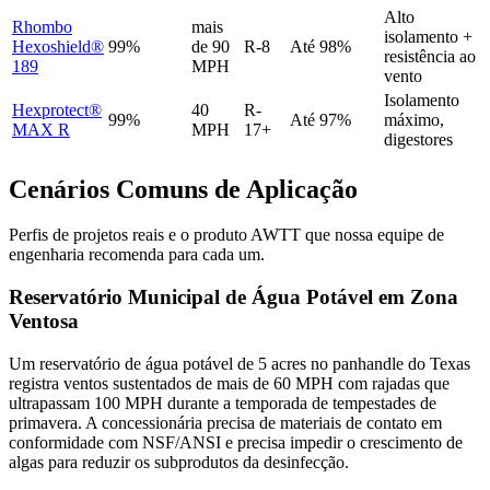
Alto
Rhombo
mais
isolamento +
Hexoshield®
99%
de 90
R-8
Até 98%
resistência ao
189
MPH
vento
Isolamento
Hexprotect®
40
R-
99%
Até 97%
máximo,
MAX R
MPH
17+
digestores
Cenários Comuns de Aplicação
Perfis de projetos reais e o produto AWTT que nossa equipe de
engenharia recomenda para cada um.
Reservatório Municipal de Água Potável em Zona
Ventosa
Um reservatório de água potável de 5 acres no panhandle do Texas
registra ventos sustentados de mais de 60 MPH com rajadas que
ultrapassam 100 MPH durante a temporada de tempestades de
primavera. A concessionária precisa de materiais de contato em
conformidade com NSF/ANSI e precisa impedir o crescimento de
algas para reduzir os subprodutos da desinfecção.