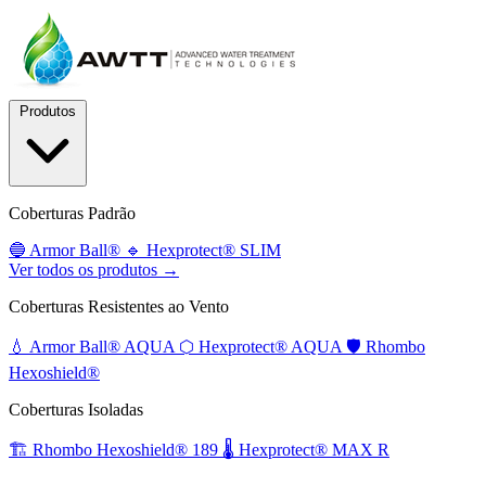
Produtos
Coberturas Padrão
🔵
Armor Ball®
🔹
Hexprotect® SLIM
Ver todos os produtos →
Coberturas Resistentes ao Vento
💧
Armor Ball® AQUA
⬡
Hexprotect® AQUA
🛡️
Rhombo
Hexoshield®
Coberturas Isoladas
🏗️
Rhombo Hexoshield® 189
🌡️
Hexprotect® MAX R