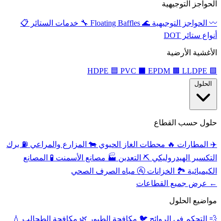
الحواجز التوجيهية
〰️
الحواجز التوجيهية
🌊
Floating Baffles
🔧
خدمات الستائر
📋
أنواع ستائر DOT
الأغشية الأرضية
🟦
PVC
⬛
EPDM
🟫
LLDPE
HDPE
🟩
الحلول
حلول حسب القطاع
✈️
المطارات
🔥
محطات الغاز الحيوي
🐄
المزارع والمراعي
⛽
برك
التكسير الهيدروليكي
⛏️
التعدين
🏭
مصانع الأسمنت
🧪
المصانع
الكيميائية
🏞️
الخزانات
🚰
مياه الصرف الصحي
← عرض جميع القطاعات
مواضيع الحلول
💨
التحكم في الروائح
🐦
مكافحة الطيور
🌿
مكافحة الطحالب
💧