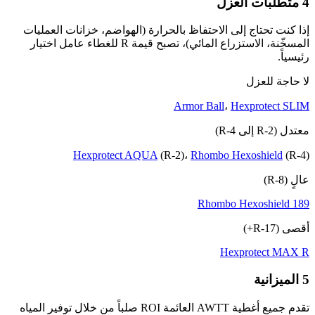
4
متطلبات العزل
إذا كنت تحتاج إلى الاحتفاظ بالحرارة (الهواضم، خزانات العمليات
المسخّنة، الاستزراع المائي)، تصبح قيمة R للغطاء عامل اختيار
رئيسياً.
لا حاجة للعزل
Armor Ball
،
Hexprotect SLIM
معتدل (R-2 إلى R-4)
Hexprotect AQUA
(R-2)،
Rhombo Hexoshield
(R-4)
عالٍ (R-8)
Rhombo Hexoshield 189
أقصى (R-17+)
Hexprotect MAX R
5
الميزانية
تقدم جميع أغطية AWTT العائمة ROI صلباً من خلال توفير المياه