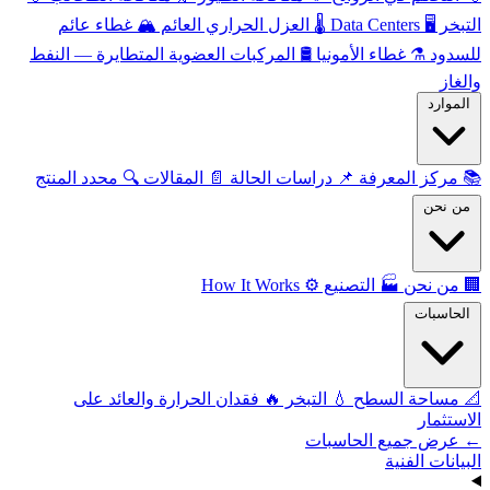
التبخر
🖥️
Data Centers
🌡️
العزل الحراري العائم
🏔️
غطاء عائم
للسدود
⚗️
غطاء الأمونيا
🛢️
المركبات العضوية المتطايرة — النفط
والغاز
الموارد
📚
مركز المعرفة
📌
دراسات الحالة
📄
المقالات
🔍
محدد المنتج
من نحن
🏢
من نحن
🏭
التصنيع
⚙️
How It Works
الحاسبات
📐
مساحة السطح
💧
التبخر
🔥
فقدان الحرارة والعائد على
الاستثمار
← عرض جميع الحاسبات
البيانات الفنية