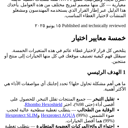
معيارية — كل منها مصمم لمزيج مختلف من هذه العوامل. يأخذك
هذا الدليل عبر إطار القرار الذي يستخدمه المهندسون ومشغلو
المنشآت لاختيار الغطاء المناسب.
Published and technically reviewed
١٥ يونيو ٢٠٢٥
خمسة معايير اختيار
يتلخص كل قرار لاختيار غطاء عائم في هذه المتغيرات الخمسة.
سيقلل فهم كيفية تصنيف موقعك في كل منها الخيارات إلى منتج أو
منتجين.
1
الهدف الرئيسي
ما هي أهم مشكلة تحاول حلها؟ تحدد إجابتك أي مواصفات الأداء هي
الأكثر أهمية.
تقليل التبخر
— جميع المنتجات تقلل التبخر. للحصول على
أقصى أداء (حتى 98%)، اختر
Rhombo Hexoshield
.
الوقاية من الطحالب
— يتطلب تغطية سطحية عالية لحجب
ضوء الشمس.
(99%) و
Hexprotect AQUA
Hexprotect SLIM
(99%) هما أفضل الخيارات.
احتواء الروائح/المركبات العضوية المتطايرة
— يتطلب تغطية