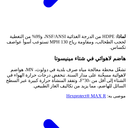
لماذا:
HDPE من الدرجة الغذائية NSF/ANSI، و99% من التغطية
لحجب الطحالب، ومقاومة رياح 130 MPH تستوعب أسوأ عواصف
تكساس.
هاضم لاهوائي في شتاء مينيسوتا
تشغّل محطة معالجة مياه صرف بلدية في دولوث، MN، هواضم
لاهوائية مسخّنة على مدار السنة. تنخفض درجات حرارة الهواء في
الشتاء إلى أقل من -30°F، وتفقد المنشأة حرارة كبيرة عبر السطح
السائل للهاضم، مما يزيد من تكاليف الغاز الطبيعي.
موصى به:
Hexprotect® MAX R