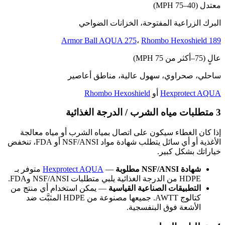
معتدل (40–75 MPH)
البرك الزراعية المفتوحة، الخزانات الضواحي
Armor Ball AQUA 275
،
Rhombo Hexoshield 189
عالٍ (75–أكثر من 75 MPH)
ساحلي، صحراوي، سهول عالية، مناطق أعاصير
Hexprotect AQUA
أو
Rhombo Hexoshield
3
متطلبات مياه الشرب / الدرجة الغذائية
إذا كان الغطاء سيكون على اتصال بمياه الشرب أو مياه معالجة
الأغذية أو أي سائل يتطلب شهادة مواد NSF/ANSI أو FDA، تنخفض
خياراتك بشكل كبير.
شهادة NSF/ANSI مطلوبة
—
Hexprotect AQUA
متوفر بـ
HDPE من الدرجة الغذائية يلبي متطلبات NSF/ANSI وFDA.
التطبيقات الصناعية القياسية
— يمكن استخدام أي منتج من
كتالوج AWTT. جميعها مصنوعة من HDPE المثبَّت ضد
الأشعة فوق البنفسجية.