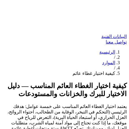
البيانات الفنية
تواصل معنا
الرئيسية
/
الموارد
/
كيفية اختيار غطاء عائم
كيفية اختيار الغطاء العائم المناسب — دليل
الاختيار للبرك والخزانات والمستودعات
يعتمد اختيار الغطاء العائم المناسب على خمسة عوامل: هدفك
الرئيسي (التحكم في التبخر، الوقاية من الطحالب، احتواء الروائح،
العزل الحراري، أو استبعاد الحياة البرية)، التعرض للرياح في
موقعك، ما إذا كنت تحتاج إلى مواد آمنة لمياه الشرب، متطلبات
العزل لديك، وميزانيتك. تصنّع AWTT ستة منتجات أغطية عائمة