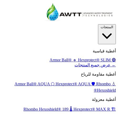
المنتجات
أغطية قياسية
🔹
Hexprotect® SLIM
Armor Ball®
🔵
← عرض جميع المنتجات
أغطية مقاومة للرياح
⬡
Hexprotect® AQUA
🛡️
Rhombo
Armor Ball® AQUA
💧
Hexoshield®
أغطية معزولة
🌡️
Hexprotect® MAX R
Rhombo Hexoshield® 189
🏗️