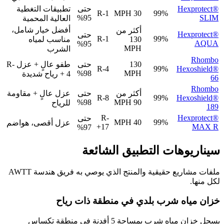
Hexprotect®
حتى
تطبيقات التغطية
R-1
30 MPH
99%
95%
SLIM
العالية المحمية
أفضل خيار شامل،
أكثر من
Hexprotect®
حتى
R-1
99%
130
مناسب لمياه
AQUA
95%
MPH
الشرب
Rhombo
130
حتى
طفو عالٍ + عزل R-
R-4
99%
Hexoshield®
98%
MPH
4 + رياح شديدة
66
Rhombo
أكثر من
حتى
عزل عالٍ + مقاومة
R-8
99%
Hexoshield®
98%
90 MPH
للرياح
189
R-
Hexprotect®
حتى
40 MPH
99%
عزل أقصى، هواضم
17+
MAX R
97%
سيناريوهات التطبيق الشائعة
ملفات مشاريع حقيقية والمنتج الذي يوصي به فريق هندسة AWTT
لكل منها.
خزان مياه شرب بلدي في منطقة ذات رياح
يسجل خزان مياه شرب بمساحة 5 أفدنة في منطقة تكساس