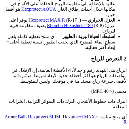
عالية بالإضافة إلى مقاومة الرياح للحفاظ على الألواح في
مكانها خلال أحداث إطلاق الغاز.
Hexprotect AQUA
هو أفضل
خيار.
العزل الحراري
—
Hexprotect MAX R
(R-17+) يوفر أعلى
عزل؛
Rhombo Hexoshield 189
(R-8) يضيف مقاومة قوية
للرياح.
استبعاد الحياة البرية / الطيور
— أي منتج تغطية كاملة يلغي
سطح الماء المفتوح الذي يجذب الطيور. نسبة تغطية أعلى =
إبعاد أكثر فعالية.
2
التعرض للرياح
الرياح هي التهديد رقم واحد لأداء الأغطية العائمة. إن الإقلال في
مواصفات الرياح هو أكثر أخطاء تحديد الأبعاد شيوعاً. صمّم دائماً
لأقصى سرعة رياح مستدامة في موقعك، وليس للمتوسط.
محمي (< 40 MPH)
البرك ذات خطوط الأشجار، البرك ذات السواتر الترابية، الخزانات
المغلقة
أي منتج مناسب:
Hexprotect MAX
،
Hexprotect SLIM
،
Armor Ball
R