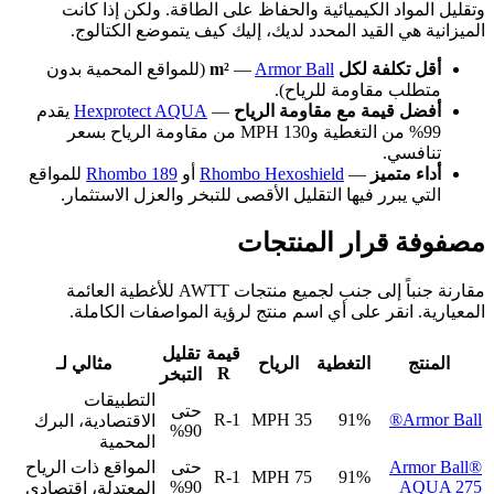
وتقليل المواد الكيميائية والحفاظ على الطاقة. ولكن إذا كانت
الميزانية هي القيد المحدد لديك، إليك كيف يتموضع الكتالوج.
أقل تكلفة لكل m²
Armor Ball
—
(للمواقع المحمية بدون
متطلب مقاومة للرياح).
أفضل قيمة مع مقاومة الرياح
—
Hexprotect AQUA
يقدم
99% من التغطية و130 MPH من مقاومة الرياح بسعر
تنافسي.
أداء متميز
—
Rhombo Hexoshield
أو
Rhombo 189
للمواقع
التي يبرر فيها التقليل الأقصى للتبخر والعزل الاستثمار.
مصفوفة قرار المنتجات
مقارنة جنباً إلى جنب لجميع منتجات AWTT للأغطية العائمة
المعيارية. انقر على أي اسم منتج لرؤية المواصفات الكاملة.
قيمة
تقليل
المنتج
التغطية
الرياح
مثالي لـ
R
التبخر
التطبيقات
حتى
R-1
35 MPH
91%
Armor Ball®
الاقتصادية، البرك
90%
المحمية
Armor Ball®
حتى
المواقع ذات الرياح
R-1
75 MPH
91%
90%
AQUA 275
المعتدلة، اقتصادي