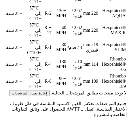
+71°C
−57°C
+130
2.67 /
Hexprotect®
R-2
220 mm
إلى
+25 سنة
MPH
AQUA
قدم²
+71°C
−57°C
+R-
40
2.62 /
Hexprotect®
220 mm
إلى
+25 سنة
17
MPH
MAX R
قدم²
+71°C
−57°C
30
219 mm
Hexprotect®
R-1
3 / قدم²
إلى
+25 سنة
MPH
SLIM
قطري
+100°C
−57°C
Rhombo
130
10 /
R-4
114 mm
Hexoshield®
إلى
+25 سنة
MPH
قدم²
66
+71°C
−57°C
Rhombo
+90
2.61 /
R-8
189 mm
Hexoshield®
إلى
+25 سنة
MPH
قدم²
189
+71°C
لا توجد منتجات تطابق المرشحات الحالية.
إعادة تعيين المرشحات
جميع المواصفات تعكس القيم الاسمية المقاسة في ظل ظروف
الاختبار القياسية. اتصل بـ AWTT للحصول على وثائق التفاوتات
الخاصة بالمشروع.