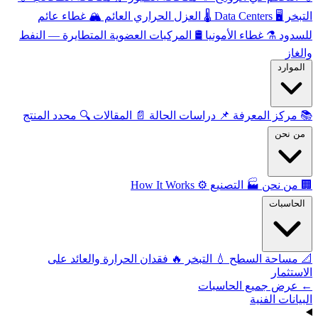
التبخر
🖥️
Data Centers
🌡️
العزل الحراري العائم
🏔️
غطاء عائم
للسدود
⚗️
غطاء الأمونيا
🛢️
المركبات العضوية المتطايرة — النفط
والغاز
الموارد
📚
مركز المعرفة
📌
دراسات الحالة
📄
المقالات
🔍
محدد المنتج
من نحن
🏢
من نحن
🏭
التصنيع
⚙️
How It Works
الحاسبات
📐
مساحة السطح
💧
التبخر
🔥
فقدان الحرارة والعائد على
الاستثمار
← عرض جميع الحاسبات
البيانات الفنية