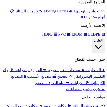
الحواجز التوجيهية
〰️
الحواجز التوجيهية
🌊
Floating Baffles
🔧
خدمات الستائر
📋
أنواع ستائر DOT
الأغشية الأرضية
🟦
PVC
⬛
EPDM
🟫
LLDPE
HDPE
🟩
الحلول
حلول حسب القطاع
✈️
المطارات
🔥
محطات الغاز الحيوي
🐄
المزارع والمراعي
⛽
برك
التكسير الهيدروليكي
⛏️
التعدين
🏭
مصانع الأسمنت
🧪
المصانع
الكيميائية
🏞️
الخزانات
🚰
مياه الصرف الصحي
← عرض جميع القطاعات
مواضيع الحلول
💨
التحكم في الروائح
🐦
مكافحة الطيور
🌿
مكافحة الطحالب
💧