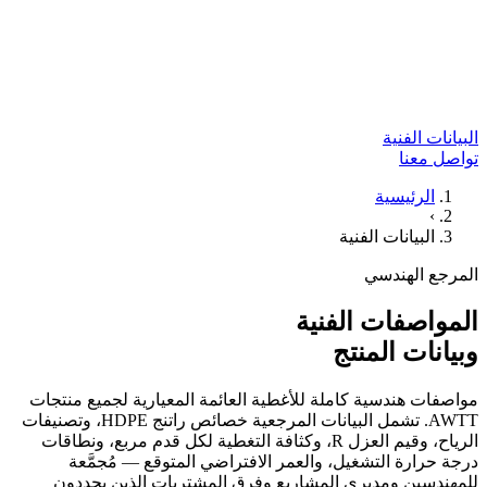
البيانات الفنية
تواصل معنا
الرئيسية
›
البيانات الفنية
المرجع الهندسي
المواصفات الفنية
وبيانات المنتج
مواصفات هندسية كاملة للأغطية العائمة المعيارية لجميع منتجات
AWTT. تشمل البيانات المرجعية خصائص راتنج HDPE، وتصنيفات
الرياح، وقيم العزل R، وكثافة التغطية لكل قدم مربع، ونطاقات
درجة حرارة التشغيل، والعمر الافتراضي المتوقع — مُجمَّعة
للمهندسين ومديري المشاريع وفرق المشتريات الذين يحددون