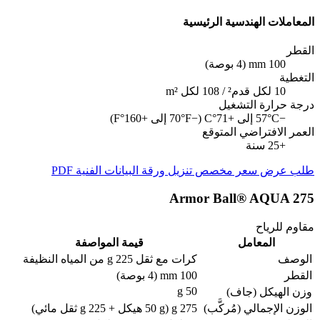
المعاملات الهندسية الرئيسية
القطر
100 mm (4 بوصة)
التغطية
10 لكل قدم² / 108 لكل m²
درجة حرارة التشغيل
−57°C إلى +71°C (−70°F إلى +160°F)
العمر الافتراضي المتوقع
+25 سنة
طلب عرض سعر مخصص
تنزيل ورقة البيانات الفنية PDF
Armor Ball® AQUA 275
مقاوم للرياح
المعامل
قيمة المواصفة
الوصف
كرات مع ثقل 225 g من المياه النظيفة
القطر
100 mm (4 بوصة)
50 g
وزن الهيكل (جاف)
الوزن الإجمالي (مُركَّب)
275 g (50 g هيكل + 225 g ثقل مائي)