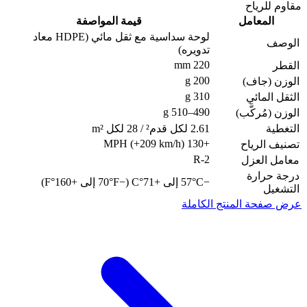
مقاوم للرياح
المعامل
قيمة المواصفة
لوحة سداسية مع ثقل مائي (HDPE معاد
الوصف
تدويره)
220 mm
القطر
200 g
الوزن (جاف)
310 g
الثقل المائي
490–510 g
الوزن (مُركَّب)
التغطية
2.61 لكل قدم² / 28 لكل m²
+130 MPH (+209 km/h)
تصنيف الرياح
R-2
معامل العزل
درجة حرارة
−57°C إلى +71°C (−70°F إلى +160°F)
التشغيل
عرض صفحة المنتج الكاملة