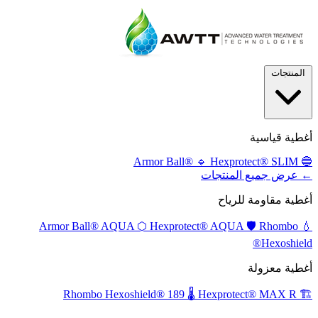
المنتجات
أغطية قياسية
🔹
Hexprotect® SLIM
Armor Ball®
🔵
← عرض جميع المنتجات
أغطية مقاومة للرياح
⬡
Hexprotect® AQUA
🛡️
Rhombo
Armor Ball® AQUA
💧
Hexoshield®
أغطية معزولة
🌡️
Hexprotect® MAX R
Rhombo Hexoshield® 189
🏗️