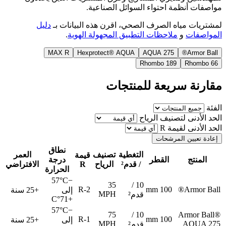
مواصفات أنظمة احتواء السوائل الصناعية.
لمشتريات مياه الصرف الصحي، اقرن هذه البيانات بـ
دليل
المواصفات
و
ملاحظات التطبيق المجهولة الهوية
.
MAX R
Hexprotect® AQUA
AQUA 275
Armor Ball®
Rhombo 189
Rhombo 66
مقارنة سريعة للمنتجات
الفئة
الحد الأدنى لتصنيف الرياح
الحد الأدنى لقيمة R
إعادة تعيين المرشحات
نطاق
التغطية
تصنيف
العمر
قيمة
المنتج
القطر
درجة
/ قدم²
الرياح
R
الافتراضي
الحرارة
−57°C
35
10 /
R-2
100 mm
Armor Ball®
إلى
+25 سنة
MPH
قدم²
+71°C
−57°C
75
10 /
Armor Ball®
R-1
100 mm
إلى
+25 سنة
MPH
AQUA 275
قدم²