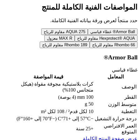
المواصفات الفنية الكاملة للمنتج
حدد منتجاً لعرض ورقة بياناته الفنية الكاملة.
Armor Ball®
غطاء قياسي
AQUA 275
مقاوم للرياح
Hexprotect® AQUA
مقاوم للرياح
MAX R
معزول
Rhombo 66
مقاوم للرياح
Rhombo 189
مقاوم للرياح
Armor Ball®
غطاء قياسي
المعامل
قيمة المواصفة
كرات بلاستيكية مجوفة مقواة (هيكل
الوصف
متجانس 100%)
القطر
100 mm (4 بوصة)
50 g
متوسط الوزن
التغطية
10 لكل قدم² / 108 لكل m²
درجة حرارة التشغيل
−57°C إلى +71°C (−70°F إلى +160°F)
العمر الافتراضي
+25 سنة
المتوقع
عرض صفحة المنتج الكاملة