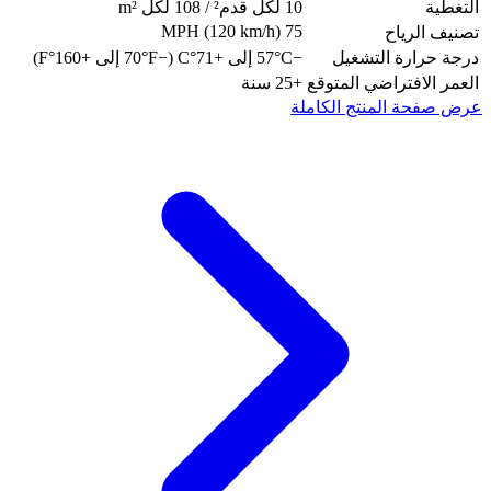
التغطية
10 لكل قدم² / 108 لكل m²
75 MPH (120 km/h)
تصنيف الرياح
درجة حرارة التشغيل
−57°C إلى +71°C (−70°F إلى +160°F)
العمر الافتراضي المتوقع
+25 سنة
عرض صفحة المنتج الكاملة