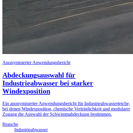
Anonymisierter Anwendungsbericht
Abdeckungsauswahl für
Industrieabwasser bei starker
Windexposition
Ein anonymisierter Anwendungsbericht für Industrieabwasserteiche,
bei denen Windexposition, chemische Verträglichkeit und modularer
Zugang die Auswahl der Schwimmabdeckung bestimmen.
Branche
Industrieabwasser