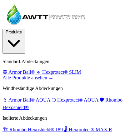
Produkte
Standard-Abdeckungen
🔵
Armor Ball®
🔹
Hexprotect® SLIM
Alle Produkte ansehen →
Windbeständige Abdeckungen
💧
Armor Ball® AQUA
⬡
Hexprotect® AQUA
🛡️
Rhombo
Hexoshield®
Isolierte Abdeckungen
🏗️
Rhombo Hexoshield® 189
🌡️
Hexprotect® MAX R