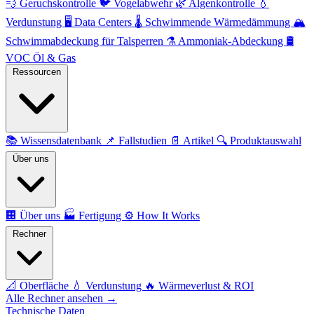
💨
Geruchskontrolle
🐦
Vogelabwehr
🌿
Algenkontrolle
💧
Verdunstung
🖥️
Data Centers
🌡️
Schwimmende Wärmedämmung
🏔️
Schwimmabdeckung für Talsperren
⚗️
Ammoniak-Abdeckung
🛢️
VOC Öl & Gas
Ressourcen
📚
Wissensdatenbank
📌
Fallstudien
📄
Artikel
🔍
Produktauswahl
Über uns
🏢
Über uns
🏭
Fertigung
⚙️
How It Works
Rechner
📐
Oberfläche
💧
Verdunstung
🔥
Wärmeverlust & ROI
Alle Rechner ansehen →
Technische Daten