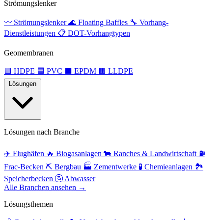
Strömungslenker
〰️
Strömungslenker
🌊
Floating Baffles
🔧
Vorhang-
Dienstleistungen
📋
DOT-Vorhangtypen
Geomembranen
🟩
HDPE
🟦
PVC
⬛
EPDM
🟫
LLDPE
Lösungen
Lösungen nach Branche
✈️
Flughäfen
🔥
Biogasanlagen
🐄
Ranches & Landwirtschaft
⛽
Frac-Becken
⛏️
Bergbau
🏭
Zementwerke
🧪
Chemieanlagen
🏞️
Speicherbecken
🚰
Abwasser
Alle Branchen ansehen →
Lösungsthemen