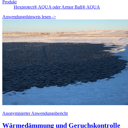
Produkt
Hexprotect® AQUA oder Armor Ball® AQUA
Anwendungshinweis lesen
->
Anonymisierter Anwendungsbericht
Wärmedämmung und Geruchskontrolle