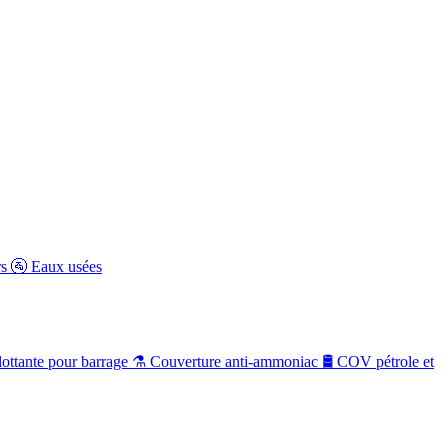
rs
🚰
Eaux usées
ottante pour barrage
⚗️
Couverture anti-ammoniac
🛢️
COV pétrole et