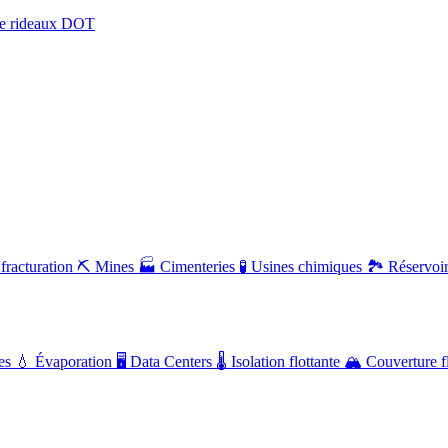
e rideaux DOT
fracturation
⛏️
Mines
🏭
Cimenteries
🧪
Usines chimiques
🏞️
Réservoi
ues
💧
Évaporation
🖥️
Data Centers
🌡️
Isolation flottante
🏔️
Couverture fl