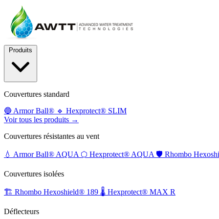
Produits
Couvertures standard
🔵
Armor Ball®
🔹
Hexprotect® SLIM
Voir tous les produits →
Couvertures résistantes au vent
💧
Armor Ball® AQUA
⬡
Hexprotect® AQUA
🛡️
Rhombo Hexoshi
Couvertures isolées
🏗️
Rhombo Hexoshield® 189
🌡️
Hexprotect® MAX R
Déflecteurs