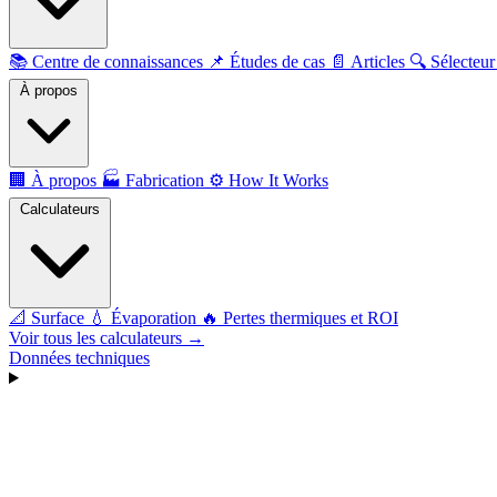
📚
Centre de connaissances
📌
Études de cas
📄
Articles
🔍
Sélecteur
À propos
🏢
À propos
🏭
Fabrication
⚙️
How It Works
Calculateurs
📐
Surface
💧
Évaporation
🔥
Pertes thermiques et ROI
Voir tous les calculateurs →
Données techniques