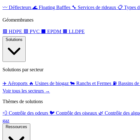
〰️
Déflecteurs
🌊
Floating Baffles
🔧
Services de rideaux
📋
Types d
Géomembranes
🟩
HDPE
🟦
PVC
⬛
EPDM
🟫
LLDPE
Solutions
Solutions par secteur
✈️
Aéroports
🔥
Usines de biogaz
🐄
Ranchs et Fermes
⛽
Bassins de 
Voir tous les secteurs →
Thèmes de solutions
💨
Contrôle des odeurs
🐦
Contrôle des oiseaux
🌿
Contrôle des alg
gaz
Ressources