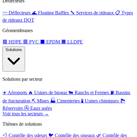
Déflecteurs
〰️
Déflecteurs
🌊
Floating Baffles
🔧
Services de rideaux
📋
Types
de rideaux DOT
Géomembranes
🟩
HDPE
🟦
PVC
⬛
EPDM
🟫
LLDPE
Solutions
Solutions par secteur
✈️
Aéroports
🔥
Usines de biogaz
🐄
Ranchs et Fermes
⛽
Bassins
de fracturation
⛏️
Mines
🏭
Cimenteries
🧪
Usines chimiques
🏞️
Réservoirs
🚰
Eaux usées
Voir tous les secteurs →
Thèmes de solutions
💨
Contrôle des odeurs
🐦
Contrôle des oiseaux
🌿
Contrôle des