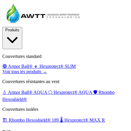
Produits
Couvertures standard
🔵
Armor Ball®
🔹
Hexprotect® SLIM
Voir tous les produits →
Couvertures résistantes au vent
💧
Armor Ball® AQUA
⬡
Hexprotect® AQUA
🛡️
Rhombo
Hexoshield®
Couvertures isolées
🏗️
Rhombo Hexoshield® 189
🌡️
Hexprotect® MAX R