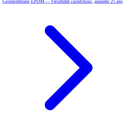
Géomembrane EPDM — Flexibilité caoutchouc, garantie 25 ans