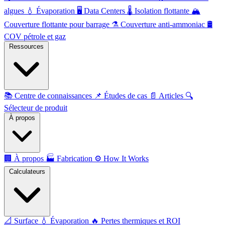
algues
💧
Évaporation
🖥️
Data Centers
🌡️
Isolation flottante
🏔️
Couverture flottante pour barrage
⚗️
Couverture anti-ammoniac
🛢️
COV pétrole et gaz
Ressources
📚
Centre de connaissances
📌
Études de cas
📄
Articles
🔍
Sélecteur de produit
À propos
🏢
À propos
🏭
Fabrication
⚙️
How It Works
Calculateurs
📐
Surface
💧
Évaporation
🔥
Pertes thermiques et ROI